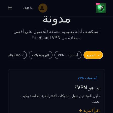
AR
مدونة
استكشف أدلة تعليمية معمقة للحصول على أقصى
استفادة من FreeGuard VPN
الجميع
أساسيات VPN
البروتوكولات
GeoIP والتوجيه
أساسيات VPN
ما هو VPN؟
دليل للمبتدئين حول الشبكات الافتراضية الخاصة وكيف
تعمل
اقرأ المزيد