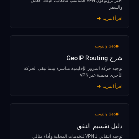
اختر بروتوكول VPN المناسب للألعاب، البث، العمل
والسفر
اقرأ المزيد
GeoIP والتوجيه
شرح GeoIP Routing
توجيه حركة المرور الإقليمية مباشرة بينما تبقى الحركة
الأخرى محمية عبر VPN
اقرأ المزيد
GeoIP والتوجيه
دليل تقسيم النفق
توجيه انتقائي لـ VPN للخدمات المحلية وأداء مثالي