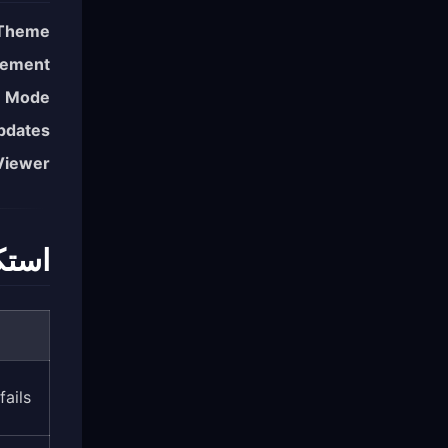
Theme
gement
e Mode
pdates
Viewer
استك
fails