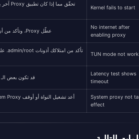
تحقّق مم
Kernel fails to start
No internet after
عطّل Proxy، وتأكد من أن الإنترنت يعمل، ثم جرّب التبديل إلى Node خادم آخر.
enabling proxy
TUN mode not work
Latency test shows
قد تكون بعض الـ Nodes قيد الصيانة. اختر خادماً آخر أو حدّث الاشتراك
timeout
System proxy not ta
effect
وات التالية