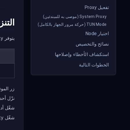
تفعيل Proxy
System Proxy (موصى به للمبتدئين)
التنز
TUN Mode (حركة مرور الجهاز بالكامل)
اختيار Node
يتوفر Mihomo Party عبر موقعه الرسمي وGitHub:
نصائح والتخصيص
استكشاف الأخطاء وإصلاحها
الخطوات التالية
زر الموق
نزّل أح
شغّل أداة ال
شغّل Mihomo Party بعد اكتمال التثبيت.