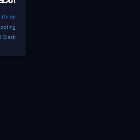
l Guide
hooting
d Clash