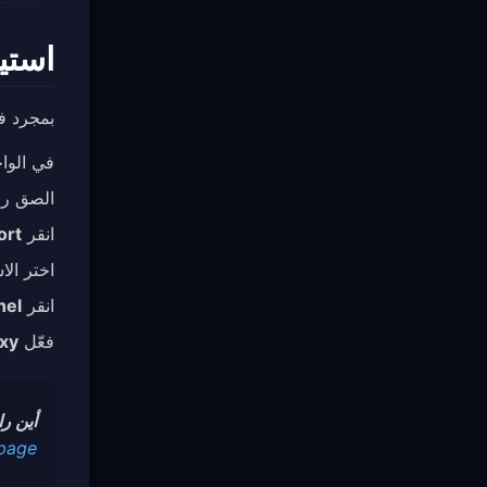
استي
بمجرد فتح Mihomo Party، اتبع هذه الخطوات لاستيراد 
في الوا
الصق رابط اشتراك ard
انقر
ort
اختر الا
انقر
nel
فعّل
xy
أين ر
 page