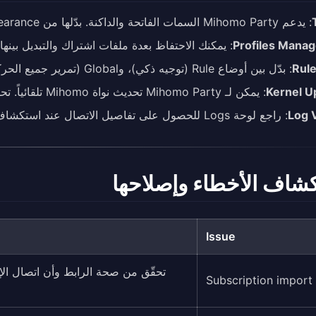
: يدعم Mihomo Party السمات الفاتحة والداكنة. بدّلها من Settings > Appearance.
Profiles Mana
: يمكنك الاحتفاظ بعدة ملفات اشتراك والتبديل بينها
Rul
: بدّل بين أوضاع Rule (توجيه ذكي)، وGlobal (تمرير جميع الحركة عبر Proxy)، وDirect (بدون Proxy).
Kernel U
: يمكن لـ Mihomo Party تحديث نواة Mihomo تلقائياً. تحقق من الإعدادات لمعرفة خيارات التحديث.
Log 
: راجع لوحة Logs للحصول على تفاصيل الاتصال عند استكشاف المشكلات وإصلاحها.
شاف الأخطاء وإصلاحها
Issue
تحقّق من صحة الرابط وأن اتصال الإ
Subscription import 