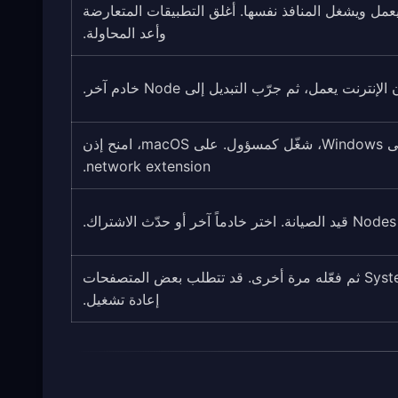
ا إذا كان تطبيق Proxy آخر يعمل ويشغل المنافذ نفسها. أغلق التطبيقات المتعارضة
وأعد المحاولة.
تأكد من امتلاكك أذونات admin/root. على Windows، شغّل كمسؤول. على macOS، امنح إذن
network extension.
.
أعد تشغيل النواة أو أوقف System Proxy ثم فعّله مرة أخرى. قد تتطلب بعض المتصفحات
إعادة تشغيل.