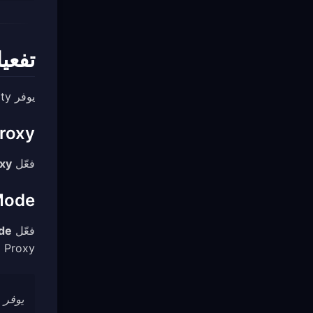
تفعيل xy
يوفر Mihomo Party وضعين لـ Proxy:
stem Proxy
فعّل
xy
TUN Mode (حركة 
فعّل
de
 Proxy.
يوفر TUN mode تغطية أكثر شمولاً، لكنه قد يتطلب أذونات مرتفعة على بعض المنصات.