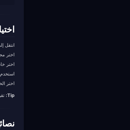
اختيار e
انتقل إ
اختر مجموعة Proxy (مثل “Auto” أو “elect
اختر خاد
استخدم
اختر ال
Tip:
تقوم مجموعة “Auto”
نصائ