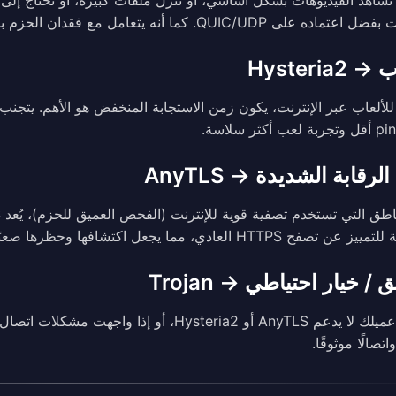
QUIC/. كما أنه يتعامل مع فقدان الحزم بشكل أفضل من البروتوكولات القائمة على TCP.
Hysteria2
لرقابة الشديدة → AnyTLS
صفح HTTPS العادي، مما يجعل اكتشافها وحظرها صعبًا للغاية.
 / خيار احتياطي → Trojan
اتصالًا موثوقًا.