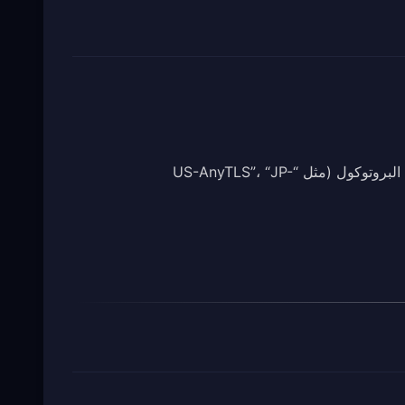
اختر عقدة تعمل بالبروتوكول الذي تريده — عادةً ما تتضمن أسماء العقد اسم البروتوكول (مثل “US-AnyTLS”، “JP-