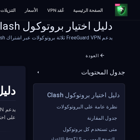
الصفحة الرئيسية
عُقد VPN
الأسعار
التنزيلات
دليل اختيار بروتوكول Clash
يدعم FreeGuard VPN ثلاثة بروتوكولات عبر اشتراك Clash الخاص به. يقدم كل بروتوكول نقاط قوة مختلفة — يساعدك هذا الدليل على اختيار الأنسب لاحتياجاتك.
العودة
جدول المحتويات
دليل 
دليل اختيار بروتوكول Clash
نظرة عامة على البروتوكولات
على اختي
جدول المقارنة
متى تستخدم كل بروتوكول
التصفح اليومي → AnyTLS (الإعداد