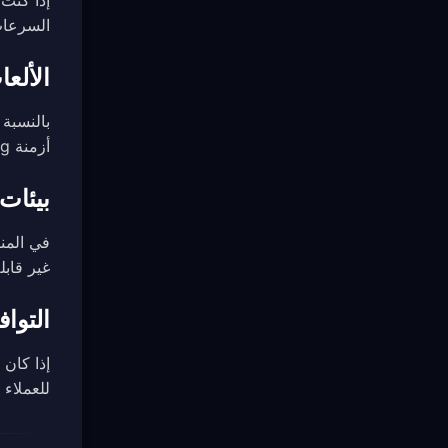
السرعات بفضل اعتماده على UDP
الألعاب → 
أزمنة ping أقل وتجربة لعب أكثر سلاسة.
بيئات ا
غير قابلة للتمييز عن ت
التوافق
للعملاء و