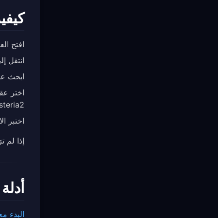
كيفية
افتح العميل المتوافق
انتقل إ
ابحث عن مجموعة oxy
teria2”).
اختبر ال
إذا لم ت
أدلة
البدء مع lash