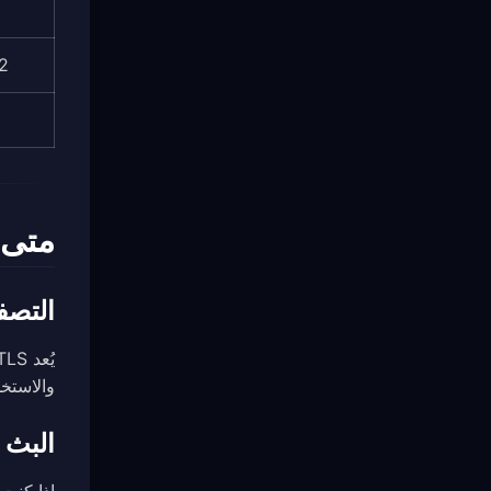
2
متى 
التصفح اليومي →
والاستخد
البث وال