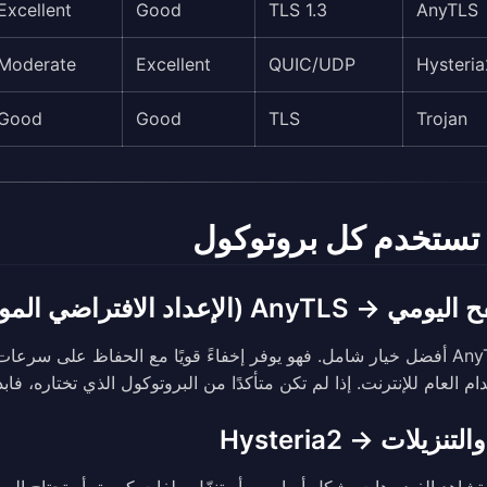
Excellent
Good
TLS 1.3
AnyTLS
Moderate
Excellent
QUIC/UDP
Hysteria
Good
Good
TLS
Trojan
تستخدم كل بروتوكول
 AnyTLS (الإعداد الافتراضي الموصى به)
يُعد AnyTLS أفضل خيار شامل. فهو يوفر إخفاءً قويًا مع الحفاظ على 
ام العام للإنترنت. إذا لم تكن متأكدًا من البروتوكول الذي تختاره، فابدأ
تنزيلات → Hysteria2