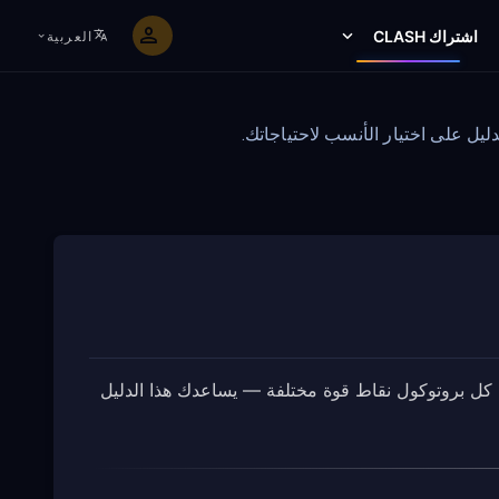
اشتراك CLASH
العربية
روتوكولات عبر اشتراك Clash الخاص به. يقدم كل بروتوكول نقاط قوة مختلفة — يساعدك هذا الدليل