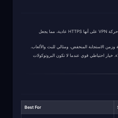
— الإعداد الافتراضي الموصى به لدينا. مبني على TLS 1.3، ويُخفي حركة VPN على أنها HTTPS عادية، مما يجعل
سع مع العملاء. خيار احتياطي قوي عندما لا تكون البروتوكولات
Best For