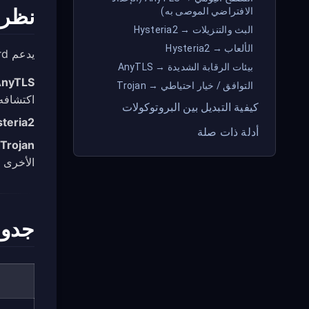
نظرة
الافتراضي الموصى به)
البث والتنزيلات → Hysteria2
الألعاب → Hysteria2
يدعم FreeGuard البروتوكولات التالية:
بيئات الرقابة الشديدة → AnyTLS
nyTLS
التوافق / خيار احتياطي → Trojan
اكتشافه 
كيفية التبديل بين البروتوكولات
teria2
أدلة ذات صلة
Trojan
الأخرى م
جدول