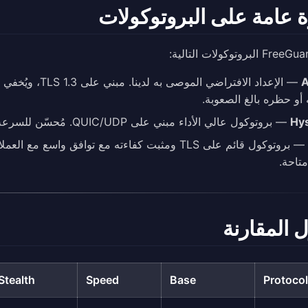
 عامة على البروتوكولات
A
أو حظره بالغ الصعوبة.
Hys
— بروتوكول عالي الأداء مبني على QUIC/UDP. مُحسّن للسرعة وزمن الاستجابة المنخفض، ومثالي للبث والألعاب.
— بروتوكول قائم على TLS ومثبت كفاءته مع توافق وا
تاحة.
 المقارنة
Stealth
Speed
Base
Protocol