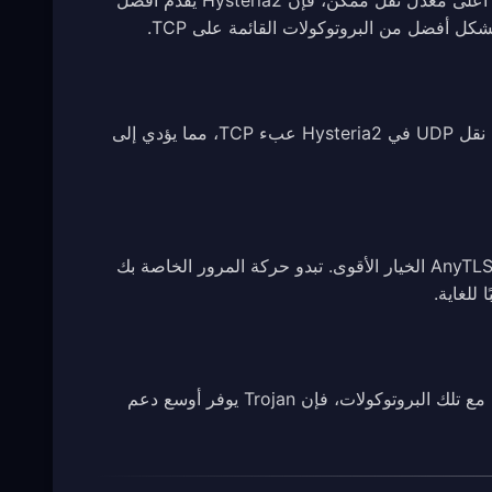
إذا كنت تشاهد الفيديوهات بشكل أساسي، أو تنزّل ملفات كبيرة، أو تحتاج إلى أعلى معدل نقل ممكن، فإن Hysteria2 يقدم أفضل
بالنسبة للألعاب عبر الإنترنت، يكون زمن الاستجابة المنخفض هو الأهم. يتجنب نقل UDP في Hysteria2 عبء TCP، مما يؤدي إلى
في المناطق التي تستخدم تصفية قوية للإنترنت (الفحص العميق للحزم)، يُعد AnyTLS الخيار الأقوى. تبدو حركة المرور الخاصة بك
إذا كان عميلك لا يدعم AnyTLS أو Hysteria2، أو إذا واجهت مشكلات اتصال مع تلك البروتوكولات، فإن Trojan يوفر أوسع دعم