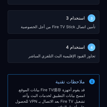
button
(ثلاثة خطوط)
اختر
Proxy Settings
استخدام 3
3
اختر
Manual
تأمين اتصال Fire TV Stick من أجل الخصوصية
أدخل
Hostname
(عنوان IP) و
Port
من
الخطوة 1
اترك الحقول الأخرى فارغة ما لم تكن
استخدام 4
مطلوبة
4
اختر
Connect
تجاوز القيود الإقليمية البث التلفزي المباشر
الخطوة 3: اختبار الاتصال
انتقل إلى
Network
→
Settings
للتحقق
ملاحظات تقنية
من الاتصال
قد يقوم أجهزة Fire TV缓存 بيانات الموقع.
افتح أي تطبيق بث مباشر (Prime Video،
امسح بيانات التطبيق لخدمات البث وأعد
Netflix، إلخ.)
تشغيل Fire TV بعد الاتصال بـ VPN للحصول
تحقق مما إذا كان بإمكانك الوصول إلى