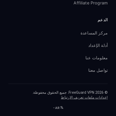
الوصول إلى مكتبات Netflix الإقليمية
Affiliate Program
المختلفة
استخدم خوادم US لأكبر مجموعة من
الدعم
المحتوى الإنجليزي
استخدم الخوادم الأوروبية للمحتوى بلغات
مركز المساعدة
محلية
أدلة الإعداد
يتعرف تطبيق Netflix بسرعة على تغييرات
موقع VPN
معلومات عنا
خدمات بث أخرى:
تواصل معنا
يتوفر الوصول إلى Hulu مع خوادم VPN في
US
© 2026 FreeGuard VPN. جميع الحقوق محفوظة.
يعمل BBC iPlayer مع خوادم VPN في UK
إعدادات ملفات تعريف الارتباط
يختلف محتوى Disney+ الإقليمي حسب
AR
الموقع