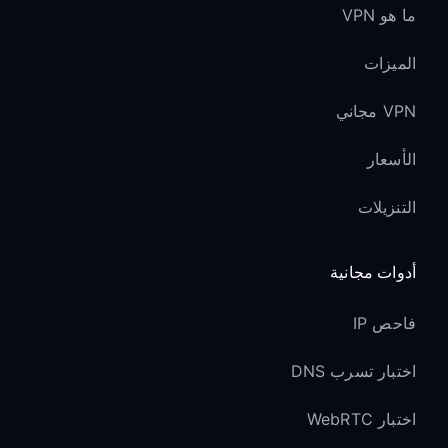
ما هو VPN
Fire TV Stick 4K Max:
الميزات
أحدث Fire OS مع دعم محسّن لـ Proxy
يعالج المعالج رباعي النوى توجيه VPN بكفاءة
VPN مجاني
يتم بث محتوى 4K Ultra HD وHDR على
الأسعار
نحو أمثل
دعم Wi-Fi 6 لتحسين أداء VPN
التنزيلات
Fire TV Stick 4K:
أدوات مجانية
دعم كامل لـ Proxy في Fire OS 7
والإصدارات الأحدث
فاحص IP
الحفاظ على جودة محتوى 4K HDR عبر
اختبار تسرب DNS
VPN
الحفاظ على دعم Dolby Vision وAtmos
اختبار WebRTC
يعمل Alexa Voice Remote (الجيل الثالث)