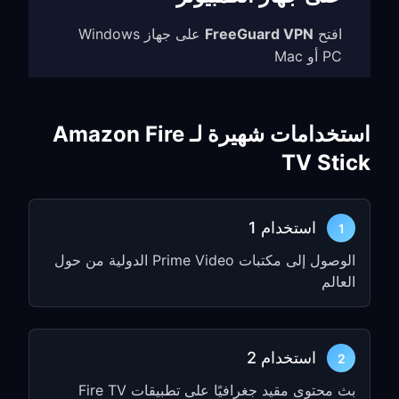
افتح
FreeGuard VPN
على جهاز Windows
PC أو Mac
انتقل إلى
Settings
وفعّل
TUN Mode
فعّل
Allow LAN Access
استخدامات شهيرة لـ Amazon Fire
دوّن
عنوان IP
و
رقم المنفذ
(مثلًا،
TV Stick
)
192.168.1.5:7890
الخطوة 2: تكوين إعدادات شبكة
استخدام 1
1
Fire TV
الوصول إلى مكتبات Prime Video الدولية من حول
من الشاشة الرئيسية لـ Fire TV، انتقل إلى
العالم
Settings
اختر
Network
استخدام 2
2
اختر شبكة Wi-Fi الخاصة بك
بث محتوى مقيد جغرافيًا على تطبيقات Fire TV
اختر
Advanced
أو اضغط على
Menu