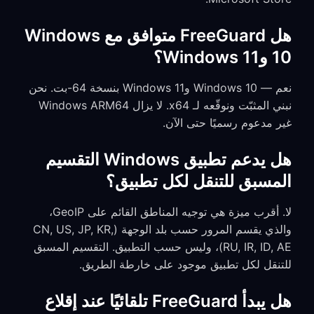
هل FreeGuard متوافق مع Windows
10 وWindows 11؟
نعم — Windows 10 وWindows 11 بنسخة 64-بت. نحن
نبني المثبّت ونوقّعه لـ x64. لا يزال Windows ARM64
غير مدعوم رسميًا حتى الآن.
هل يدعم تطبيق Windows التقسيم
المسبق للتنقل لكل تطبيق؟
لا. أقرب ميزة هي توجيه المناطق القائم على GeoIP،
والذي يقسم المرور حسب بلد الوجهة (CN, US, JP, KR,
RU, IR, ID, AE)، وليس حسب التطبيق. التقسيم المسبق
للتنقل لكل تطبيق موجود على خارطة الطريق.
هل يبدأ FreeGuard تلقائيًا عند إقلاع