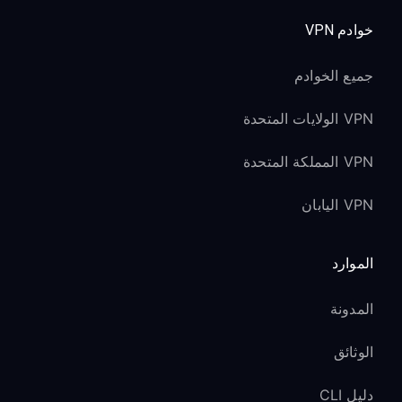
خوادم VPN
جميع الخوادم
VPN الولايات المتحدة
VPN المملكة المتحدة
VPN اليابان
الموارد
المدونة
الوثائق
دليل CLI