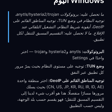
Windows اليوم
ما تحصل عليه: بروتوكولات anytls/hysteria2/trojan،
توجيه النظام في وضع TUN، توجيه المناطق القائم على
GeoIP، أيقونة شريط النظام، التشغيل التلقائي عند
الإقلاع. ما لا تحصل عليه: التقسيم المسبق للتنقل لكل
تطبيق.
البروتوكولات:
anytls وhysteria2 وtrojan — اختر
واحدًا في Settings
وضع TUN:
توجيه على مستوى النظام بحيث يمرّ مرور
كل تطبيق عبر النفق
توجيه المناطق القائم على GeoIP:
اختر منطقة واحدة
(CN, US, JP, KR, RU, IR, ID, AE) بحيث يسلك
مرورها مسارًا منفصلًا. هذا هو أقرب شيء لدينا إلى
التقسيم المسبق للتنقل؛ فهو يقسم حسب بلد الوجهة،
وليس حسب التطبيق