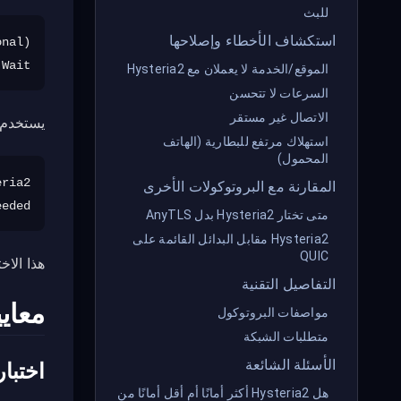
للبث
استكشاف الأخطاء وإصلاحها
t...

الموقع/الخدمة لا يعملان مع Hysteria2
السرعات لا تتحسن
الاتصال غير مستقر
يستخدم Hysteria2 UDP مع تحكم ذكي في الازد
استهلاك مرتفع للبطارية (الهاتف
المحمول)
المقارنة مع البروتوكولات الأخرى
eded

متى تختار Hysteria2 بدل AnyTLS
Hysteria2 مقابل البدائل القائمة على
QUIC
هذا الاختلاف الأسا
التفاصيل التقنية
معايي
مواصفات البروتوكول
متطلبات الشبكة
الأسئلة الشائعة
اختبا
هل Hysteria2 أكثر أمانًا أم أقل أمانًا من