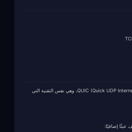
Hysteria2 هو بروتوكول VPN من الجيل التالي مبني على QUIC (Quick UDP Internet Connections)، وهي نفس التقنية التي