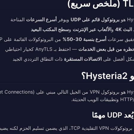
ص سريع)
 هو
بروتوكول قائم على UDP
ويوفر
أسرع السرعات
المتاحة
البث 4K
و
الألعاب عبر الإنترنت
و
سطح المكتب البعيد
تحقيق سرعات
أسرع بنسبة 30-50%
من البروتوكولات القائمة على TCP
ظره من قبل بعض الخدمات
— احتفظ بـ AnyTLS كخيار احتياطي
شكل أفضل على
الاتصالات المستقرة
ذات النطاق الترددي الجيد
Hys؟
UD مهمًا
 TCP، الذي يضمن تسليم الحزم لكنه يضيف عبئًا إضافيًا: