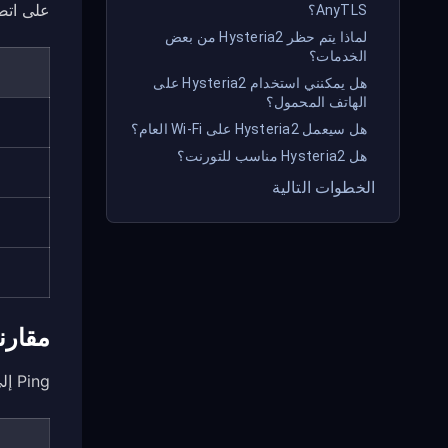
على اتصال 
AnyTLS؟
لماذا يتم حظر Hysteria2 من بعض
الخدمات؟
هل يمكنني استخدام Hysteria2 على
الهاتف المحمول؟
هل سيعمل Hysteria2 على Wi‑Fi العام؟
هل Hysteria2 مناسب للتورنت؟
الخطوات التالية
مقارنة
Ping إلى خوادم الألعاب (الأصلي: 25ms):