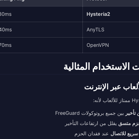
30ms
Hysteria2
40ms
AnyTLS
70ms
OpenVPN
 الاستخدام المثالية
لعاب عبر الإنترنت
عاب لأنه:
 تأخير
بين جميع بروتوكولات FreeGuard
حزم متسق
يقلل من ارتفاعات التأخير
سريع للاتصال
عند فقدان الحزم