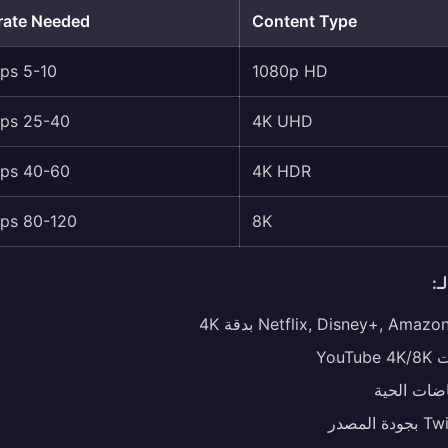
trate Needed
Content Type
5-10 Mbps
1080p HD
25-40 Mbps
4K UHD
40-60 Mbps
4K HDR
80-120 Mbps
8K
ـ:
Netflix, Disney+, Amaz بدقة 4K
YouTu
اضات الحية