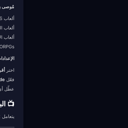
مُوصى به
ألعاب FPS التنافسية (CS2, Valorant, Apex Legends)
ألعاب القتال ( Tekken
ألعاب ال
MMORPGs ذات القت
الإعدادا
اختر
أقر
فعّل
de
عطّل أ
📺 البث K
يتعامل Hysteria2 مع بث الفيديو عالي معدل البيانات بسهولة: