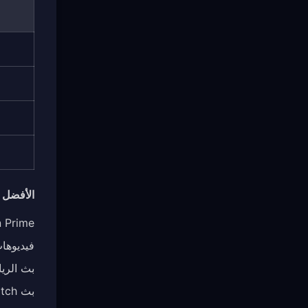
الأفضل ل
on Prime
فيديوهات be 4K/8K
بث الري
بث Twitch بجودة المصدر