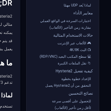
TL;DR (ملخ
لماذا يُعد UDP مهمًا
معايير الأداء
Hysteria2
اختبارات السرعة في الواقع العملي
مثالي لـ
مقارنة زمن التأخير (الألعاب)
يمكنه 
حالات الاستخدام المثالية
قد يتم
ح
🎮 الألعاب عبر الإنترنت
يعمل ب
📺 البث 4K/8K
💻 سطح المكتب البعيد (RDP/VNC)
ما هو teria2
📁 نقل الملفات الكبيرة
كيفية تفعيل Hysteria2
الإعداد خطوة بخطوة
تدعم HTTP/3 وتطبيقات الويب الحديثة.
التحقق من أن Hysteria2 يعمل
نصائح التحسين
لماذا يُعد P
للحصول على أقصى سرعة
تستخدم بروتوكولات VPN التقليدية
لأقل زمن تأخير (الألعاب)