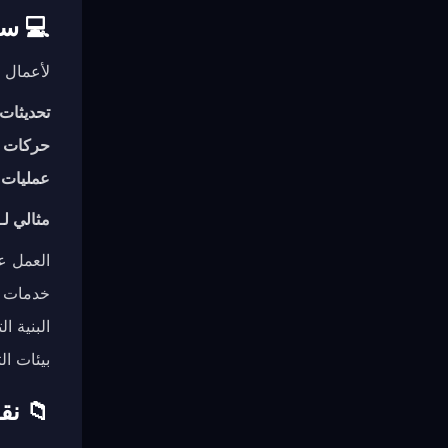
💻 سطح 
لأعمال 
تحديثات 
حركات ا
عمليات 
مثالي لـ:
العمل على أجهزة
خدمات الألعاب ا
البنية ا
بيئات ال
📁 نق