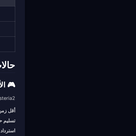
حالات
🎮 الأ
Hysteria2 ممتاز للأل
أقل زمن
تسليم 
استرداد 