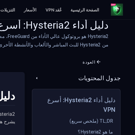
الصفحة الرئيسية
عُقد VPN
الأسعار
التنزيلات
دليل أداء Hysteria2: أسرع VPN
eria2
من Hysteria2 للبث المباشر والألعاب والأنشطة الأخرى التي تستهلك نطاقًا تردديًا كبيرًا.
العودة
جدول المحتويات
دليل أداء 2
دليل أداء Hysteria2: أسرع
VPN
TL;DR (ملخص سريع)
يشرح هذا الدليل كيفي
ما هو Hysteria2؟