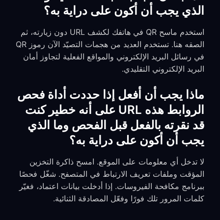
الذي يجب أن أكون على دراية به؟
استخدم ماسح QR في هاتفك لكشف URL دون زيارته، ثم
الصقه هنا. تستخدم العديد من هجمات التصيّد الآن رموز QR
في رسائل البريد الإلكتروني والمواقع الفعلية لتجاوز أمان
البريد الإلكتروني التقليدي.
ماذا يجب أن أفعل إذا حددت أداة فحص
الروابط هذه URL على أنه خطير كنت
قد نقرته بالفعل قبل الفحص وما الذي
يجب أن أكون على دراية به؟
لا تدخل أي معلومات على الموقع. امسح ذاكرة التخزين
المؤقت وملفات تعريف الارتباط في المتصفح. شغّل فحصًا
ببرنامج مكافحة الفيروسات. إذا أدخلت بيانات اعتماد، فغيّر
كلمات المرور تلك فورًا وفعّل المصادقة الثنائية.