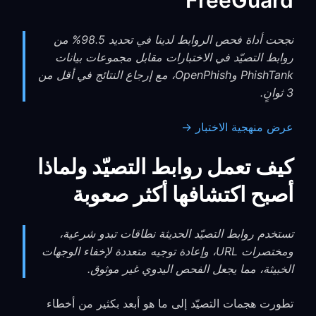
FreeGuard
نجحت أداة فحص الروابط لدينا في تحديد 98.5% من
روابط التصيّد في الاختبارات مقابل مجموعات بيانات
PhishTank وOpenPhish، مع إرجاع النتائج في أقل من
3 ثوانٍ.
عرض منهجية الاختبار →
كيف تعمل روابط التصيّد ولماذا
أصبح اكتشافها أكثر صعوبة
تستخدم روابط التصيّد الحديثة نطاقات تبدو شرعية،
ومختصرات URL، وإعادة توجيه متعددة لإخفاء الوجهات
الخبيثة، مما يجعل الفحص اليدوي غير موثوق.
تطورت هجمات التصيّد إلى ما هو أبعد بكثير من أخطاء