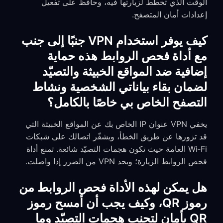
الوقت الذي تخطط لزيارتها فيه، وحافظ على تفعيل
إعدادات أمان المتصفح.
كيف يوفر استخدام VPN جنبًا إلى جنب
مع أداة فحص الروابط هذه حماية
إضافية ضد المواقع الخبيثة والتصيّد
لضمان بقاء بياناتي الشخصية ونشاط
التصفح الخاص بي خاصًا بالكامل؟
يخفي VPN عنوان IP الخاص بك عن المواقع الخبيثة التي
قد تزورها عن طريق الخطأ، ويشفّر اتصالك على شبكات
Wi‑Fi العامة حيث تكون هجمات التصيّد شائعة. تمنع أداة
فحص الروابط الزيارة؛ ويحد VPN من الضرر إذا واصلت.
هل يمكن لهذه الأداة فحص الروابط من
رموز QR، وكيف يجب أن أمسح رموز
QR بأمان لتجنب هجمات التصيّد وما