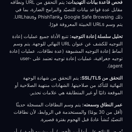
فحص قاعدة بيانات التهديدات:
يتم التحقق من URL ونطاقه
مقابل عدة قواعد بيانات للتصيّد والبرامج الضارة، بما في
ذلك Google Safe Browsing وPhishTank وURLhaus.
يتم وسم URLs الخبيثة المعروفة فورًا.
تحليل سلسلة إعادة التوجيه:
تتبع الأداة جميع عمليات إعادة
التوجيه للكشف عن عنوان URL النهائي للوجهة. يتم وسم
أنماط إعادة التوجيه المشبوهة (عدة نطاقات، عمليات إعادة
توجيه جغرافية، عمليات إعادة توجيه تعتمد على user-
agent).
التحقق من SSL/TLS:
يتم التحقق من شهادة الوجهة
النهائية للتأكد من صلاحيتها. الشهادات منتهية الصلاحية أو
الموقعة ذاتيًا أو غير المتطابقة هي علامات تحذير.
عمر النطاق وسمعته:
يتم وسم النطاقات المسجلة حديثًا
(أقل من 30 يومًا) والمستخدمة في الروابط، لأن نطاقات
التصيّد تُنشأ عادةً قبل الهجوم بفترة قصيرة.
تُعرض النتائج على أنها آمن (أخضر)، أو مشبوه (أصفر)، أو