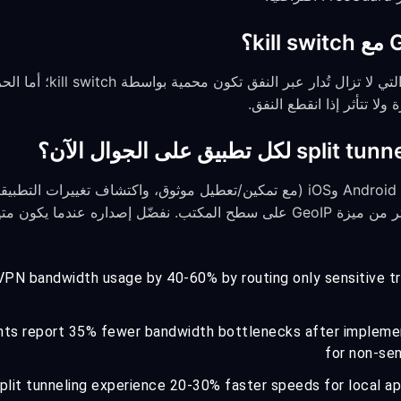
نعم على سطح المكتب. الحركة 
تنفيذه بشكل صحيح على كل من Android وiOS (مع تمكين/تعطيل موثوق، واكتشاف تغيي
انتقالات الشبكة) يتطلب عملًا أكثر من ميزة GeoIP على سطح المكتب. نفضّل إصداره 
 VPN bandwidth usage by 40-60% by routing only sensitive t
s report 35% fewer bandwidth bottlenecks after implementi
for non-sen
lit tunneling experience 20-30% faster speeds for local ap