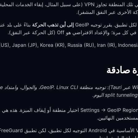
للحركة المتجهة إلى عناوين IP في تلك المنطقة تجاوز VPN (على سبيل المثا
إلى أين تذهب الحركة
بناءً على بلد عنوان IP الوجه
الإعداد الافتراضي هو Off (كل الحركة عبر النفق).
المدعومة اليوم: apan (JP), Korea (KR), Russia (RU), Iran (IR), Indonesia (ID
ة صادقة
يتيح لك Settings → GeoIP Region اختيار منطقة أو إيقاف الم
مستخدمين النهائيين.