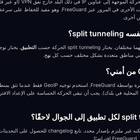
عندما تختار منطقة، يتم توجيه الحر
وتستمر الحركة إلى جميع الوجهات الأخرى في المرور عبر eeGuard
 split tunneling الحركة حسب
التطبيق
. يختار توجيه eoIP
 في مناطق متعددة بشكل مختلف حسب كل نهج.
الحركة خارج النفق لا تكون مشفرة بواسطة FreeGuard
هو موجود على خارطة الطريق لكنه غير ملتزم بإصدار محدد. ت
ا.