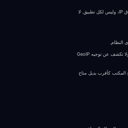
يدعم إطار Network Extension من Apple التضمين/الاستبعاد على مستوى المسار حسب نطاق IP، وليس لكل تطبيق. لا
تقوم Apple TV وAndroid TV بتوجيه حركة تطبيقات TV عبر مسار VPN الخاص بـ TV ولا تكشف عن توجيه GeoIP
بة لك، فاستخدم توجيه منطقة GeoIP في تطبيق سطح المكتب كأقرب بديل متاح