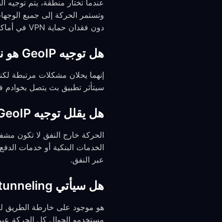
دون فقدان حماية VPN في أماكن أخرى.
هل توجيه GeoIP هو نفسه split tunneling؟
إنهما يحلان مشكلات مرتبطة لكنهما مختلفان. يختار
سيتأثر تطبيق بث يتصل بخوادم
هل يقلل توجيه GeoIP من أمني؟
عبر النفق.
هل سيأتي split tunneling لكل تطبيق إلى الجوال لاحقًا؟
مستخدمو الجوال كل الحركة عبر FreeGuard افتراضيً