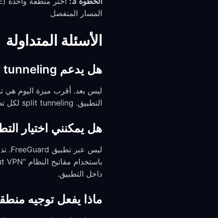
الخطوة 3:
المسار المنفصل
الأسئلة المتداولة
هل يدعم FreeGuard split tunneling لكل تطبيق مثل بعض VPNs الأخرى؟
التطبيق. split tunneling لكل تطبيق موجود على خارطة الطريق لكنه غير مُشحن.
هل يمكنني اختيار التطبيقات 
داخل التطبيق.
ماذا يفعل توجيه منطقة GeoIP بالض