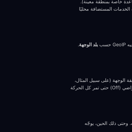
كة الموجهة إلى عناوين IP في ذلك البلد خارج نفق VPN (أو عبر قاعدة خاصة بمنطقة معينة).
Fr. وهو مفيد للحفاظ على سرعة الخدمات المستضافة محليًا
G حسب
بلد الوجهة
.
. استخدم توجيه GeoIP فقط عندما تثق بمنطقة الوجهة (على سبيل المثال،
الخدمات البنكية أو خدمات الدفع المحلية في بلدك). يجب أن تبقى الحركة الحساسة على الإعداد الافتراضي (Off) حتى تمر كل الحركة
ابع changelog للحصول على التحديثات. وحتى ذلك الحين، يوجّه