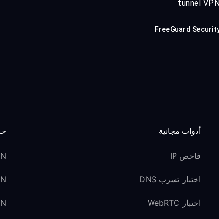
tunnel VPN
FreeGuard Securit
أدوات مجانية
حا
فاحص IP
VPN 
اختبار تسرب DNS
VPN ل
اختبار WebRTC
VPN لوسائل ا