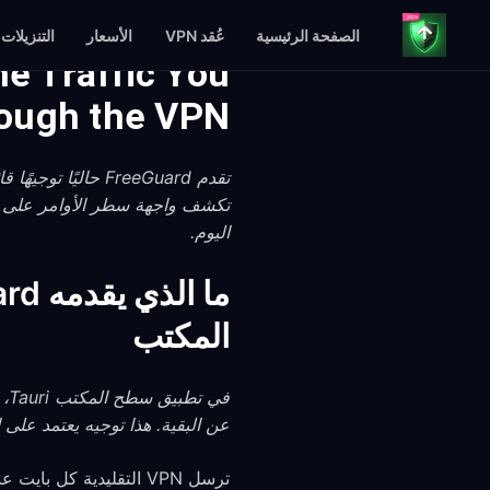
الصفحة الرئيسية
عُقد VPN
الأسعار
التنزيلات
he Traffic You
ough the VPN
اليوم.
المكتب
عن البقية. هذا توجيه يعتمد على
ترسل VPN التقليدية كل بايت عبر النفق. يتيح لك تطبيق FreeGuard لسطح المكتب اختيار