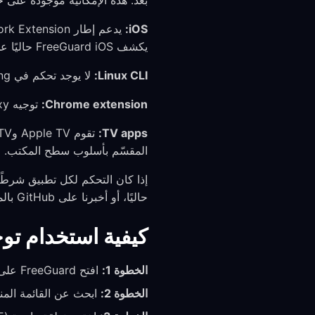
بعد. هذه الإمكانية موجودة على خ
iOS:
يكشف FreeGuard iOS حاليًا عن split tunneling للمستخدم.
Linux CLI:
لا يوجد تحكم في split tunneling في Go CLI اليوم.
Chrome extension:
توجيه proxy على مستوى المتصفح فقط. لا يدير split tunneling على مستوى النظام.
TV apps:
المقسّم بأسلوب سطح المكتب.
حاليًا، أو أخبرنا على GitHub بالمنصة التي تحتاجها.
كيفية استخدام توجيه منطقة P
الخطوة 1:
افتح FreeGuard على Windows أو macOS وانتقل إلى Settings
الخطوة 2:
ابحث عن القائمة المنسدلة “GeoIP Region” (تظهر “