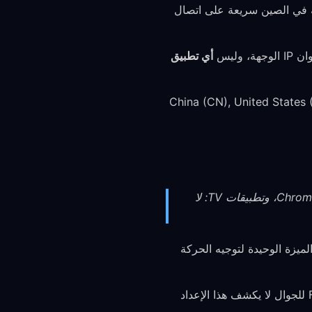
ل، إبقاء الخدمات المحلية في الصين سريعة على اتصال
ة، وليس
أي تطبيق
China (CN), United States (US), J),
سطح المكتب (Windows/macOS عبر Tauri): توجيه منطقة GeoIP. Linux CLI، والجوال، وامتداد Chrome، وتطبيقات TV: لا
يزة. هذه هي الميزة الوحيدة لتوجيه الحركة
تدعم واجهة VPN API الأساسية في Android التوجيه لكل تطبيق، لكن تطبيق FreeGuard للجوال لا يكشف هذا الإعداد