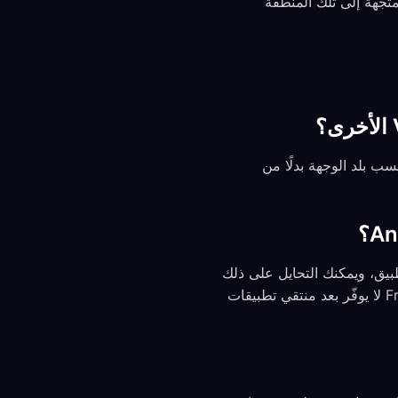
 — ستسلك الحركة المتجهة إلى تلك المنطقة
يقسم الحركة حسب بلد الوجهة بدلًا من
VPN API على مستوى النظام في Android قواعد لكل تطبيق، ويمكنك التحايل على ذلك
باستخدام مفاتيح النظام “VPN always-on” / “Block connections without VPN”، لكن FreeGuard لا يوفّر بعد منتقي تطبيقات