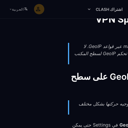
اشتراك CLASH
العربية
VPN Spl
تقدم FreeGuard حاليًا توجيهًا قائمًا على المنطقة في تطبيقات سطح المكتب على Windows وmacOS عبر قواعد GeoIP. لا
تكشف واجهة سطر الأوامر على Linux، وتطبيقات الجوال، وامتداد Chrome، وتطبيقات TV عن نفس تحكم GeoIP لسطح المكتب
ما الذي يقدمه FreeGuard فعليًا اليوم: توجيه منطقة GeoIP على سطح
Ta، يمكنك اختيار منطقة واحدة (CN, US, JP, KR, RU, IR, ID, AE) يتم توجيه حركتها بشكل مختلف
في Settings حتى يمكن