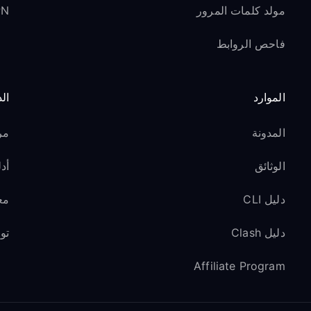
مولد كلمات المرور
VPN ل
فاحص الروابط
الموارد
ال
المدونة
مر
الوثائق
أدل
دليل CLI
مع
دليل Clash
تو
Affiliate Program