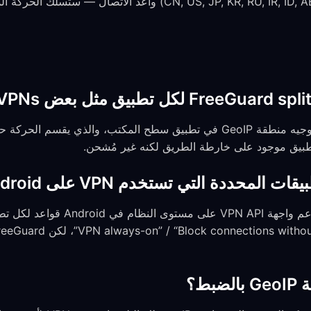
اختر منطقة واحدة (CN, US, JP, KR, RU, IR, ID, AE) وأعد الاتصال
ليس بعد. أقرب ميزة اليوم هي توجيه منطقة GeoIP في تطبيق سطح المكتب، والذي 
المحددة التي تستخدم VPN على Android؟
ليس عبر تطبيق FreeGuard. تدعم واجهة 
بط؟