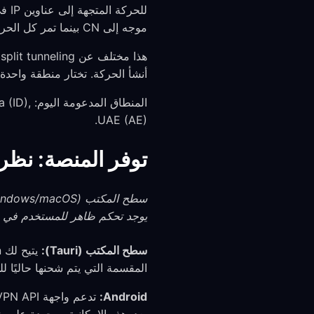
موجه إلى CN بينما تمر كل الحركة الأخرى عبر النفق المشفر).
هذا مختلف عن split tunneling لكل تطبيق. يقرر توجيه GeoIP
أنشأ الحركة. تختار منطقة واحدة في كل مرة؛ و
المنطاق 
UAE (AE).
توفر المنصة: نظر
يوجد تحكم ظاهر للمستخدم في split tunneling اليوم.
سطح المكتب (Tauri):
المقسمة التي يتم شحنها حاليًا لل
Android: