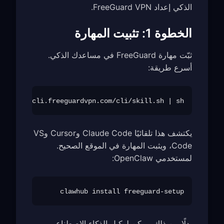
الذكي إعداد FreeGuard VPN.
الخطوة 1: تثبيت المهارة
ثبّت مهارة FreeGuard في مساعدك الذكي.
أسرع طريقة:
downloadcli.freeguardvpn.com/cli/skill.sh | sh

يكتشف هذا تلقائيًا Claude Code وCursor وVS
Code، ويثبت المهارة في الموقع الصحيح.
لمستخدمي OpenClaw:
clawhub install freeguard-setup

بدلًا من ذلك، يمكن لوكيل الذكاء الاصطناعي