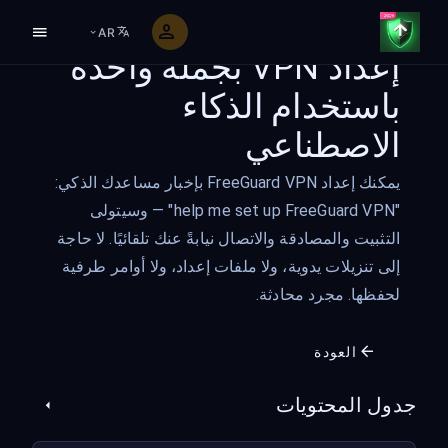
AR
إعداد VPN بجملة واحدة
باستخدام الذكاء
الاصطناعي
يمكنك إعداد FreeGuard VPN بإخبار مساعدك الذكي:
"help me set up FreeGuard VPN" — وسيتولى
التثبيت والمصادقة والاتصال نيابةً عنك تلقائيًا. لا حاجة
إلى تنزيلات يدوية، ولا ملفات إعداد، ولا أوامر طرفية
لحفظها. مجرد محادثة.
العودة
جدول المحتويات