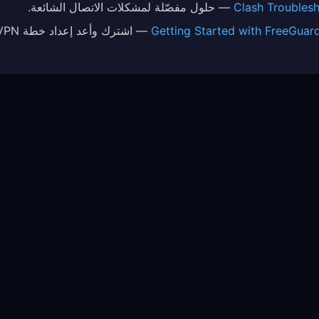
Clash Troubles
— حلول مفصّلة لمشكلات الاتصال الشائعة.
Getting Started with FreeGuar
— اشترك وأعد إعداد خطة FreeGuard VPN الخاصة بك.