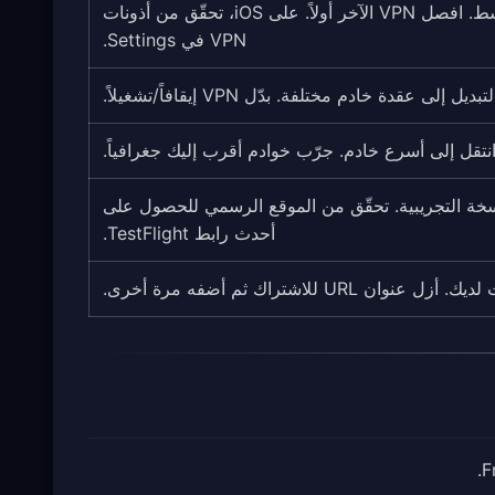
تحقّق مما إذا كان هناك VPN آخر نشط. افصل VPN الآخر أولاً. على iOS، تحقّق من أذونات
VPN في Settings.
يل إلى عقدة خادم مختلفة. بدّل VPN إيقافاً/تشغيلاً.
تقل إلى أسرع خادم. جرّب خوادم أقرب إليك جغرافياً.
Test لتثبيت النسخة التجريبية. تحقّق من الموقع الرسمي للحصول على
أحدث رابط TestFlight.
 URL للاشتراك ثم أضفه مرة أخرى.