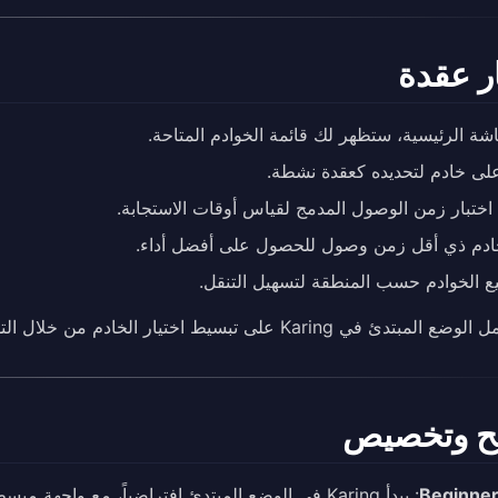
ار عقدة
شة الرئيسية، ستظهر لك قائمة الخوادم المتاحة.
ى خادم لتحديده كعقدة نشطة.
اختبار زمن الوصول المدمج لقياس أوقات الاستجابة.
خادم ذي أقل زمن وصول للحصول على أفضل أداء.
يع الخوادم حسب المنطقة لتسهيل التنقل.
لمبتدئ في Karing على تبسيط اختيار الخادم من خلال التوصية تلقائياً بأفضل خادم لموقعك.
ح وتخصيص
Beginne
: يبدأ Karing في الوضع المبتدئ افتراضياً، مع واجهة مبسطة وإعداد تلقائي. مثالي للمستخدمين لأول مرة.