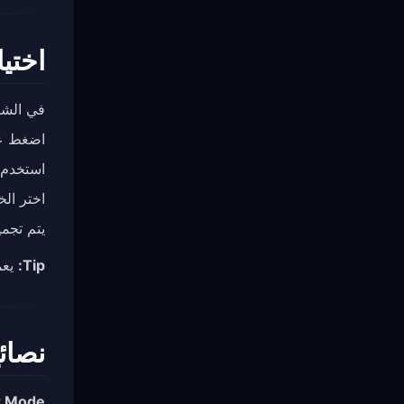
اختي
في الشا
اضغط عل
استخدم 
اختر ال
يتم تجم
Tip:
يعمل الوضع ا
نصائ
r Mode