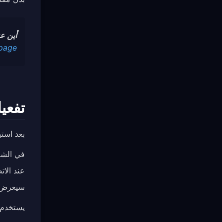
أين عنوان RL
 page
تفعيل xy
بعد استي
في الشا
عند الاتص
سيعرض مؤشر حال
يستخدم Karing وضع TUN لتوجيه كل حركة مرور الجهاز عبر نف