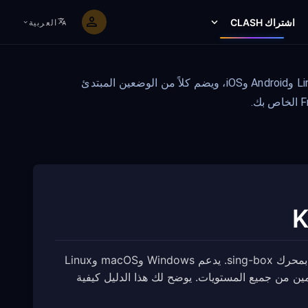
اشتراك CLASH
العربية
Karing هو عميل Proxy سهل الاستخدام للمبتدئين ومتعدد المنصات، مدعوم بمحرك sing-box. يدعم Windows وmacOS وLinux وAndroid وiOS، ويضم كلاً من الوضعين المبتدئ
Karing هو عميل Proxy سهل الاستخدام للمبتدئين ومتعدد المنصات، مدعوم بمحرك sing-box. يدعم Windows وmacOS وLinux
مستخدمين من جميع المستويات. يوضح لك هذا الدليل كيفية