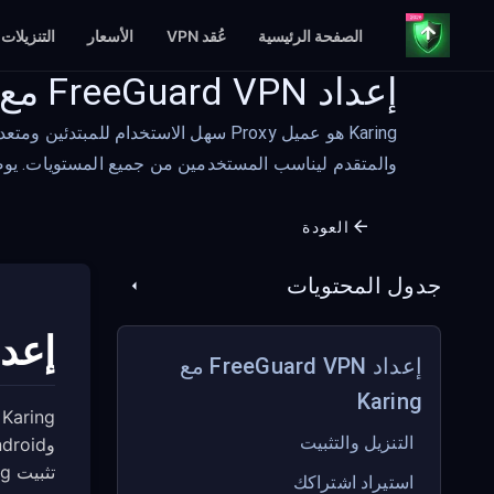
الصفحة الرئيسية
عُقد VPN
الأسعار
التنزيلات
إعداد FreeGuard VPN مع Karing
والمتقدم ليناسب المستخدمين من جميع المستويات. يوضح لك هذا الدليل كيفية تثبيت ng
العودة
جدول المحتويات
إعداد reeGuard VPN
إعداد FreeGuard VPN مع
Karing
التنزيل والتثبيت
تثبيت Karing وربطه باشتراك FreeGuard VPN الخاص بك.
استيراد اشتراكك