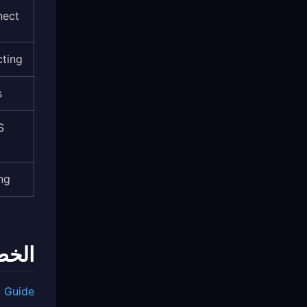
nect
cting
s
S
ng
الخط
l Guide