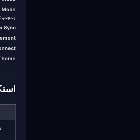
d Mode
ومجموعات y
rm Sync
gement
onnect
Theme
استك
s