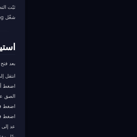
ثبّت ال
شغّل Karing بعد اكتمال التثبيت.
استي
بعد فتح Karing، اتبع هذه الخطوات لاستيراد اشتراك FreeGuard الخاص 
انتقل إ
اضغط أو
الصق عنوان URL لاشتراك FreeGuard ا
اضغط
e
اضغط
e
عد إلى ا
بدّل مفت