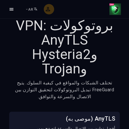
AR
بروتوكولات VPN:
AnyTLS
وHysteria2
وTrojan
تختلف الشبكات والمواقع في كيفية السلوك. يتيح
FreeGuard تبديل البروتوكولات لتحقيق التوازن بين
الاتصال والسرعة والتوافق.
AnyTLS (موصى به)
أفضل توازن بين الاتصال والسرعة لتصفح يومي.