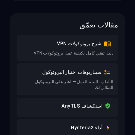
مقالات تعمّق
شرح بروتوكولات VPN
دليل تقني كامل لكيفية عمل بروتوكولات VPN
سيناريوهات اختيار البروتوكول
الألعاب، البث، العمل — اعثر على البروتوكول
المثالي لك
استكشاف AnyTLS
أداء Hysteria2