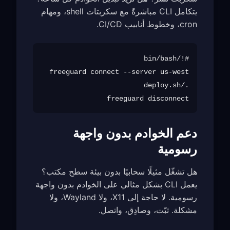
يتكامل CLI مباشرةً مع سكربتات shell، ومهام
cron، وخطوط أنابيب CI/CD.
freeguard disconnect

دعم الخوادم بدون واجهة
رسومية
هل تشغّل مثيلًا سحابيًا بدون بيئة سطح مكتب؟
يعمل CLI بشكل مثالي على الخوادم بدون واجهة
رسومية. لا حاجة إلى X11، ولا Wayland، ولا
مشكلة. ثبّت، وصادِق، واتصل.