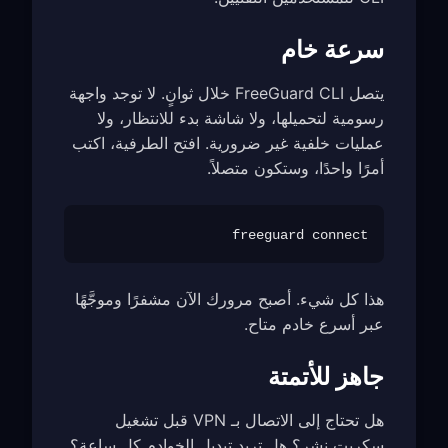
سرعة خام
يتصل FreeGuard CLI خلال ثوانٍ. لا توجد واجهة
رسومية لتحميلها، ولا شاشة بدء للانتظار، ولا
عمليات خلفية غير ضرورية. افتح الطرفية، اكتب
أمرًا واحدًا، وستكون متصلاً.
freeguard connect

هذا كل شيء. أصبح مرورك الآن مشفرًا وموجَّهًا
عبر أسرع خادم متاح.
جاهز للأتمتة
هل تحتاج إلى الاتصال بـ VPN قبل تشغيل
سكربت نشر؟ هل تريد تبديل الخوادم كل ساعة؟