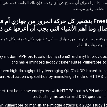
ا لكل جلسة. إذا تم اختراق أي مفتاح في أي وقت، فإن تلك الجلسة فقط هي
 مختلفة وغير مرتبطة.
هل يقوم FreeGuard VPN بتشفير كل حركة المرور من جهاز
صال وما أهم الأشياء التي يجب أن أعرفها عن ذ
بتشفير جميع حركة مرور الإنترنت من جهازك — كل تطبيق، وكل خدمة، وكل عم
by modern VPN protocols like hysteria2 and anytls, provide
and has eliminated legacy cipher suites vulnerable t
ieves high throughput by leveraging QUIC's UDP-based transp
 anti-detection capabilities by mimicking standard HTTPS tr
net traffic is now encrypted with HTTPS, but a VPN adds an
protecting metadata and DNS queries.
— 
in vulnerable to man-in-the-middle attacks; a 2024 study 