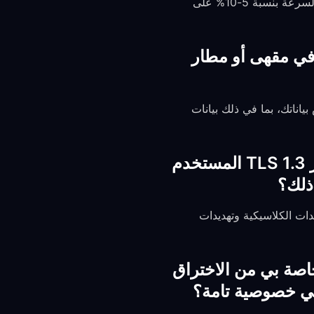
يحافظ تصميم hysteria2 الفعّال القائم على QUIC على الحد الأدنى من العبء — عادة انخفاضًا في السرعة بنسبة 5-10% على
 يحمي اتصالي إذا اتصلت بشبكة Wi‑Fi عامة في مقهى أو مطار
يمنع تشفير VPN أي شخص على نفس شبكة Wi‑Fi من اعتراض بياناتك، بما في ذلك بيانات
هل يمكن لحكومة أو وكالة استخبارات ذات موارد متقدمة كسر تشفير TLS 1.3 المستخدم
آمنة ضد التهديدات الكلاسيكية وتهديدات
كيف تحمي جلسات VPN المشفرة الخاصة بي من الاختراق
في خصوصية تامة؟