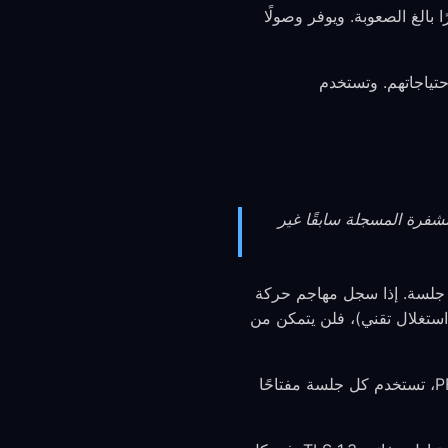
 أمرًا بالغ الصعوبة. ويوفر وصولًا
ا لاحتياجاتهم. وتستخدم
مشفرة المسجلة سابقًا غير
ريدًا لكل جلسة. إذا سجل مهاجم حركة
استغلال تقني)، فلن يتمكن من
من دون PFS، قد يؤدي اختراق مفتاح واحد إلى كشف سجل كامل من حركة المرور المسجلة. ومع PFS، تستخدم كل جلسة مفتاحًا