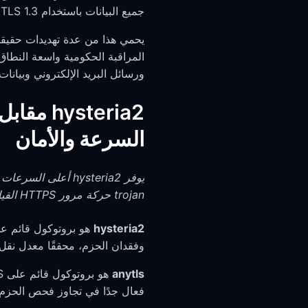
جميع البيانات باستخدام TLS 1.3، الذي يستخدم مجموعات تشفير حديثة توفر كلًا من السرية والأمان المستقبلي.
المراقبة الحكومية واسعة النطا
ورسائل البريد الإلكتروني وبيان
السرعة والأمان
trojan حركة مرور HTTPS القياسية. يدعم FreeGuard هذه البروتوكولات الثلاثة جميعًا.
hysteria2
وفقدان الحزم، محققًا معدل نقل أع
anytls
فعال جدًا في تجاوز فحص الحزم ا