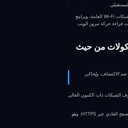
يحمي هذا من عدة تهديدات حقيقية: مراقبة مزود خدمة الإنترنت وبيع البيانات، وهجمات الوسيط على شبكات Wi‑Fi العامة، وبرامج
ت قراءة حركة مرور الويب
tro: مقارنة البروتوكولات من حيث
يوفر hysteria2 أعلى السرعات باستخدام نقل QUIC/UDP، بينما يقدم anytls حماية قائمة على TLS ضد الاكتشاف، ويُحاكي
أداء. يتفوق في ظروف الشبكات ذات الكمون العالي
هو بروتوكول قائم على TLS مضاد للاكتشاف يجعل حركة مرور VPN غير قابلة للتمييز عن التصفح العادي عبر HTTPS. وهو