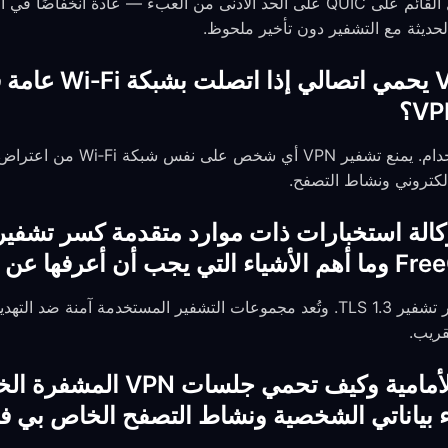
 الحديثة مع التشفير دون تأخير ملحوظ.
هل لا يزال تشفير VPN
نعم. هذه إحدى أهم حالات الاستخدام. 
لكتروني ونشاط التصفح.
لا توجد تقنية معروفة يمكنها كسر تشفير TLS 1.3. وتُعد مجموعات التشفير المستخدمة 
قريب.
ما هي السرية التامة الأمامية و
ء بياناتي الشخصية ونشاط التصفح الخاص بي 