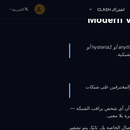
اشتراك CLASH
العربية
Modern V
تقوم FreeGuard بتشفير جميع حركة مرور الإنترنت لديك باستخدام تشفير TLS 1.3 عبر بروتوكولات anytls أو hysteria2 أو
نت، والمخترقين على شبكات
م تشفير كل بايت من البيانات بين جهازك وخادم VPN. وهذا يعني أن أي شخص يراقب الشبكة —
ال الخاصة بك. ثانيًا، يتم تشفير