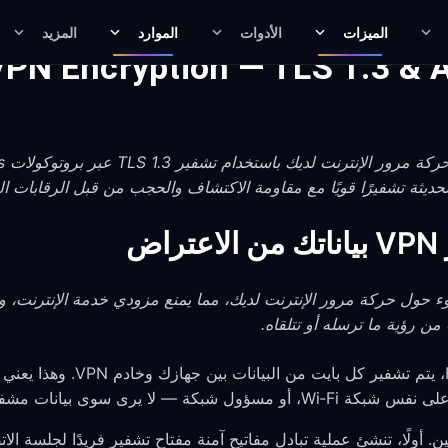
الميزات
الأدوات
الموارد
المزيد
PN Encryption — TLS 1.3 & A
ض
نفقًا غير مقروء حول حركة مرور الإنترنت لديك، مما يمنع مزودي خدمة الإنتر
عندما تتصل بـ FreeGuard VPN، يت
 لا يرى سوى بيانات مشفرة بلا معنى.
أولًا، تنشئ عملية تبادل مفاتيح آمنة مفتاح تشفير فريدًا لجلسة الاتص