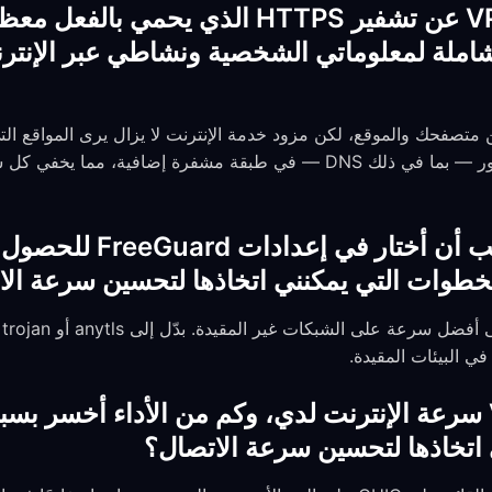
كيف يختلف تشفير VPN عن تشفير HTTPS الذي يحم
املة لمعلوماتي الشخصية ونشاطي عبر الإنتر
يلف تشفير VPN كل حركة المرور — بما في ذلك DNS — في طبقة مشفرة إضا
أي بروتوكول VPN يجب أن 
لخطوات التي يمكنني اتخاذها لتحسين سرعة ال
اس
في البيئات المقيدة.
هل يبطئ تشفير VPN سرعة الإنترنت لدي، وكم من الأداء أخ
اتخاذها لتحسين سرعة الاتصال؟