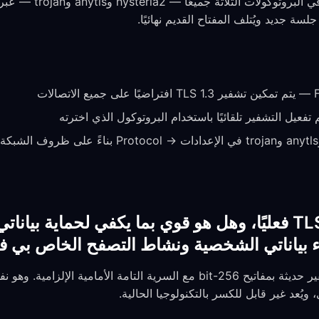
سة جديد ويُتلف المفتاح القديم نهائيًا.
فعيل التشفير تلقائيًا باستخدام البروتوكول الذي اخترته
ماذا يعني تشفير TLS 1.3 فعليًا، وهل هو قوي بما يكفي لحماية
ء بياناتي الشخصية ونشاط التصفح الخاص بي 
يستخدم TLS 1.3 مجموعات تشفير حديثة بمفاتيح 256-bit مع السرية التامة الأمامي
ويُعد غير قابل للكسر بالتكنولوجيا الحالية.