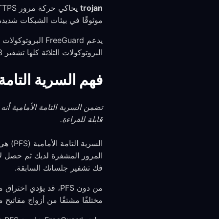
trojan
موثوقًا في بيئات الشبكات شديدة ا
يدعم FreeGuard ال
البروتوكولات الثلاثة كلها تشفير TLS 1.3 لتأمين قوي.
فهم السرية التامة
تضمن السرية التامة الأمامية أن
قابلة للقراءة.
السري
المرور المشفرة لديك ثم حصل لاح
فك تشفير جلساتك السابقة.
مختلفًا مشتقًا من أزواج مفاتيح م