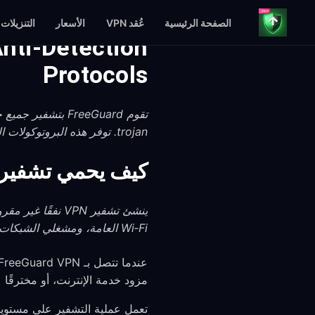
الصفحة الرئيسية
عُقد VPN
الأسعار
التنزيلات
nti-Detection
Protocols
trojan. توفر هذه البروتوكولات الحديثة تشفيرًا قويًا مع مقاومة الاكتشاف والحجب من قبل الرقابات الشبكية.
كيف يحمي تشفير VPN بياناتك من الاعترا
ينشئ تشفير VPN 
Wi‑Fi العامة، ومشغلي الشبكات من رؤية ما ترسله أو تتلقاه.
مزود خدمة الإنترنت، أو مخترقًا على نفس شبكة Wi‑Fi، أو مسؤول شبكة —
تعمل عملية التشفير على مستويين. 