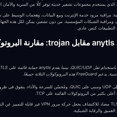
ق، ومراقبة الشبكات المؤسسية. من دون تشفير، يمكن لكل هذه الجها
ات التطبيقات كنص عادي.
hysteria2 مقابل anytls مقابل jan
هو بروتوكول قائم على UDP ومبني على QUIC، ومُحسّن للسرعة وال
لى بكثير من البروتوكولات القائمة على TCP.
لعميق والرقابة الشبكية.