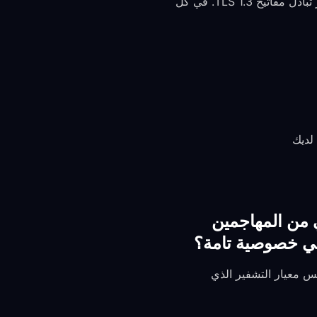
يطبق FreeGuard خاصية PFS في البروتوكولات الثلاثة جميعًا — hysteria2 وanytls وtrojan — عبر تبادل مفاتيح TLS 1.3. في كل
 بياناتي من المهاجمين
في خصوصية تامة؟
ة الإلزامية. وهو نفس معيار التشفير الذي