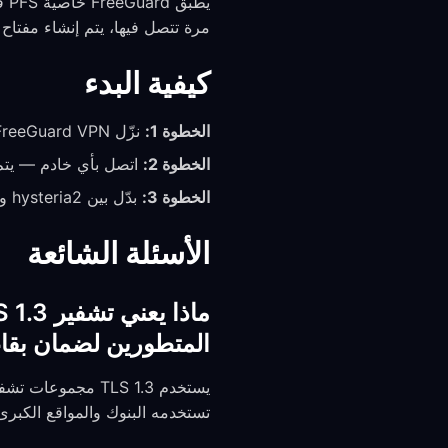
مرة تتصل فيها، يتم إنشاء مفتاح جل
كيفية البدء
الخطوة 1:
نزّل FreeGuard VPN — يتم تمكين تشفير TLS 1.3 افتراضيًا على جميع الاتصالات
الخطوة 2:
اتصل بأي خادم — يتم ت
الخطوة 3:
بدّل بين hysteria2 وanytls وtrojan في الإعدادات → Protocol بناءً على ظروف الشبكة لديك
الأسئلة الشائعة
المتطورين لضمان بقا
تستخدمه البنوك والمواقع الكبرى، 