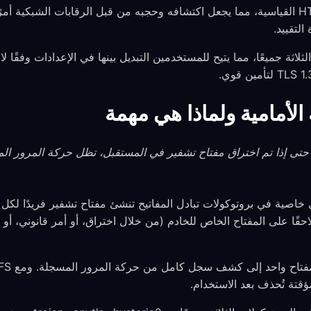
يحاكي حركة مرور HTTPS القياسية، مما يجعل اكتشافه وحجبه من قبل الرقابات الشبكية
لتقييد.
بروتوكولات الثلاثة جميعًا، مما يتيح للمستخدمين التبديل بينها في الإعدادات وفقً
 الأمامية ولماذا هي مهمة
ه حتى إذا تم اختراق مفتاح تشفير في المستقبل، تظل حركة المرور ال
ة التامة الأمامية (PFS) هي خاصية في بروتوكولات تبادل المفاتيح تنشئ مفتاح تشفير ف
قًا على المفتاح الخاص للخادم (من خلال اختراق، أو أمر قانوني، أو 
ؤقتة تُحذف بعد الاستخدام.