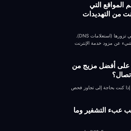
ي بالفعل معظم المواقع التي
نت من التهديدات
يقوم HTTPS بتشفير البيانات بين متصفحك والموقع، لكن مزود خدمة الإنترنت لا يزال يرى المواقع التي تزورها (استعلامات DNS).
فية، مما يخفي كل شيء عن مزود خدمة الإنترنت
أختار في إعدادات FreeGuard للحصول على أفضل مزيج من
اتصال؟
تخدم hysteria2 للحصول على أفضل سرعة على الشبكات غير المقيدة. بدّل إلى anytls أو trojan إذا كنت بحاجة إلى تجاوز فحص
سر بسبب عبء التشفير وما