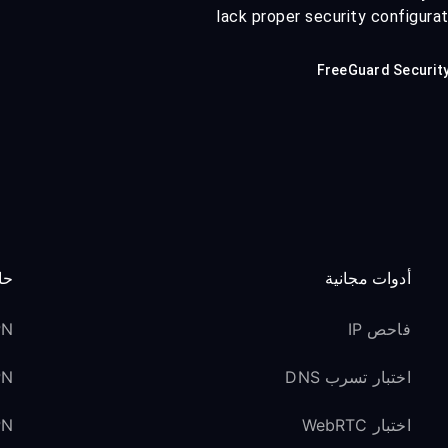
lack proper security configura
FreeGuard Securit
أدوات مجانية
حا
فاحص IP
VPN 
اختبار تسرب DNS
VPN ل
اختبار WebRTC
VPN لوسائل ا