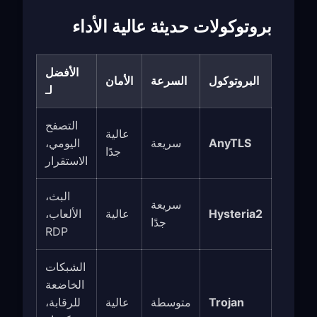
بروتوكولات حديثة عالية الأداء
الأفضل
البروتوكول
السرعة
الأمان
لـ
التصفح
عالية
AnyTLS
سريعة
اليومي،
جدًا
الاستقرار
البث،
سريعة
Hysteria2
عالية
الألعاب،
جدًا
RDP
الشبكات
الخاضعة
Trojan
متوسطة
عالية
للرقابة،