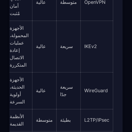
OpenVPN
متوسطة
عالية
أمان
مُثبت
الأجهزة
المحمولة،
عمليات
IKEv2
سريعة
عالية
إعادة
الاتصال
المتكررة
الأجهزة
سريعة
الحديثة،
WireGuard
عالية
جدًا
أولوية
السرعة
الأنظمة
L2TP/IPsec
بطيئة
متوسطة
القديمة