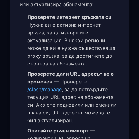
или актуализира абонамента:
Проверете интернет връзката си
—
Нужна ви е активна интернет
връзка, за да извършите
актуализация. В някои региони
може да ви е нужна съществуваща
proxy връзка, за да достигнете до
сървъра на абонамента.
Проверете дали URL адресът не е
променен
— Проверете
/clash/manage
, за да потвърдите
текущия URL адрес на абонамента
си. Ако сте подновили или сменили
плана си, URL адресът може да е
бил актуализиран.
Опитайте ръчен импорт
—
Копирайте URL адреса на