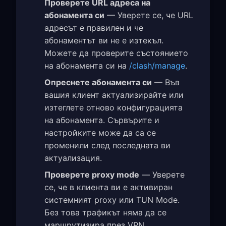
Проверете URL адреса на
абонамента си
— Уверете се, че URL
адресът е правилен и че
абонаментът ви не е изтекъл.
Можете да проверите състоянието
на абонамента си на
/clash/manage
.
Опреснете абонамента си
— Във
вашия клиент актуализирайте или
изтеглете отново конфигурацията
на абонамента. Сървърите и
настройките може да са се
променили след последната ви
актуализация.
Проверете proxy mode
— Уверете
се, че в клиента ви е активиран
системният proxy или TUN Mode.
Без това трафикът няма да се
маршрутизира през VPN.