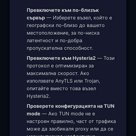
Превключете към по-близък
сървър
— Изберете възел, който е
географски по-близо до вашето
местоположение, за по-ниска
латентност и по-добра
пропускателна способност.
Превключете към Hysteria2
— Този
протокол е оптимизиран за
максимална скорост. Ако
използвате AnyTLS или Trojan,
опитайте вместо това възел
Hysteria2.
Проверете конфигурацията на TUN
mode
— Ако TUN mode не е
настроен правилно, част от трафика
може да заобикаля proxy или да се