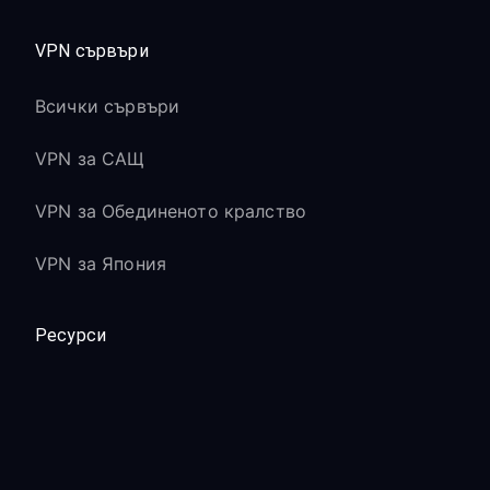
VPN сървъри
Всички сървъри
VPN за САЩ
VPN за Обединеното кралство
VPN за Япония
Ресурси
Блог
Документация