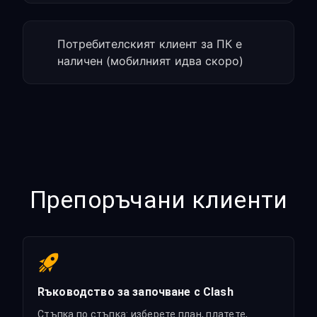
Потребителският клиент за ПК е
наличен (мобилният идва скоро)
Препоръчани клиенти
Rъководство за започване с Clash
Стъпка по стъпка: изберете план, платете,