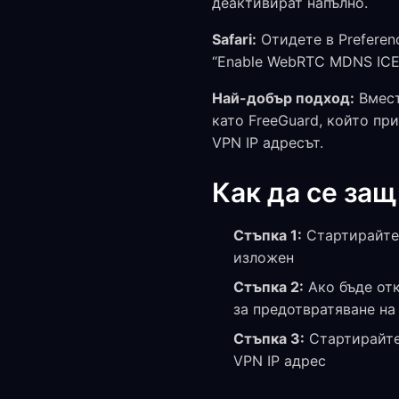
деактивират напълно.
Safari:
Отидете в Preferen
“Enable WebRTC MDNS ICE c
Най-добър подход:
Вмест
като FreeGuard, който п
VPN IP адресът.
Как да се защ
Стъпка 1:
Стартирайте 
изложен
Стъпка 2:
Ако бъде отк
за предотвратяване н
Стъпка 3:
Стартирайте 
VPN IP адрес