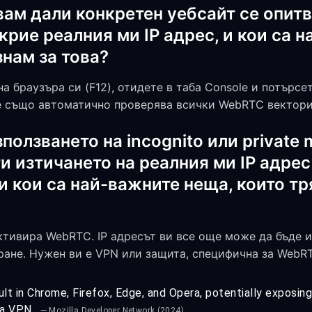
вам дали конкретен уебсайт се опитв
крие реалния ми IP адрес, и кои са 
знам за това?
на браузъра си (F12), отидете в таба Console и потърсе
ре също автоматично проверява всички WebRTC вектори
ползването на incognito или private
и изтичането на реалния ми IP адре
и кои са най-важните неща, които тр
активира WebRTC. IP адресът ви все още може да бъде 
ране. Нужен ви е VPN или защита, специфична за WebR
t in Chrome, Firefox, Edge, and Opera, potentially exposing 
 a VPN.
— Mozilla Developer Network (2024)