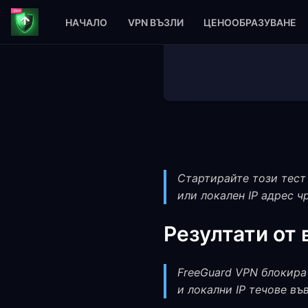
НАЧАЛО
VPN ВЪЗЛИ
ЦЕНООБРАЗУВАНЕ
Стартирайте този тест 
или локален IP адрес ч
Резултати от 
FreeGuard VPN блокира
и локални IP течове въ