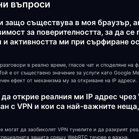
ни въпроси
и защо съществува в моя браузър, а
имост за поверителността, за да се 
и и активността ми при сърфиране о
азговори в реално време, гласов чат и споделяне на 
Той е от съществено значение за услуги като Google Mee
чен ефект от механизма му за откриване на IP адреси.
 да открие реалния ми IP адрес чре
ан с VPN и кои са най-важните неща,
 могат да заобиколят VPN тунелите и да разкрият реа
 специалната защита срещу WebRTC течове е важна.