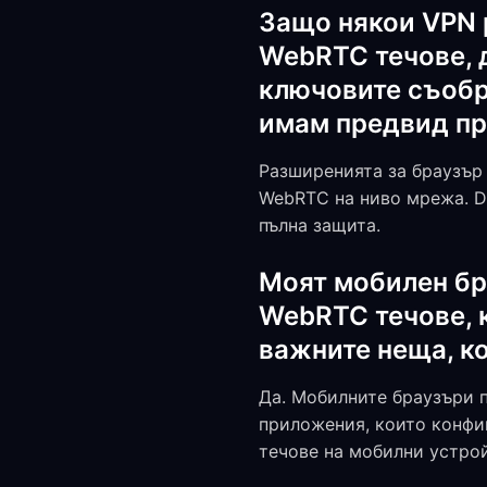
Защо някои VPN 
WebRTC течове, д
ключовите съобр
имам предвид п
Разширенията за браузър 
WebRTC на ниво мрежа. D
пълна защита.
Моят мобилен бр
WebRTC течове, к
важните неща, ко
Да. Мобилните браузъри п
приложения, които конфи
течове на мобилни устрой