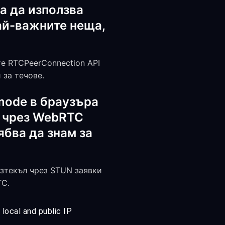
а да използва
най-важните неща,
те RTCPeerConnection API
 за течове.
 mode в браузъра
с чрез WebRTC
ябва да знам за
изтекъл чрез STUN заявки
TC.
local and public IP