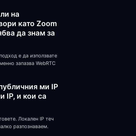
ли на
вори като Zoom
ябва да знам за
подход е да използвате
еменно запазва WebRTC
публичния ми IP
 IP, и кои са
овете. Локален IP теч
малко разпознаваем.