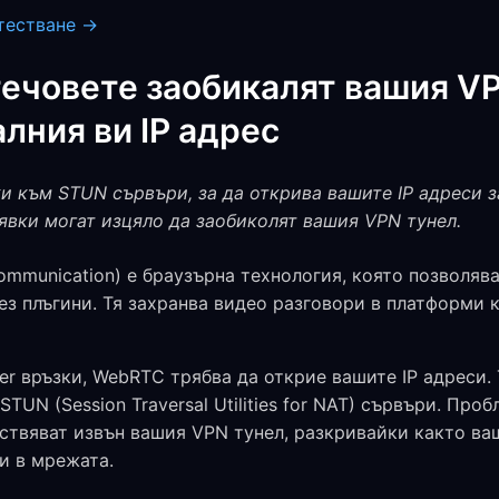
тестване →
ечовете заобикалят вашия VP
лния ви IP адрес
 към STUN сървъри, за да открива вашите IP адреси за
явки могат изцяло да заобиколят вашия VPN тунел.
mmunication) е браузърна технология, която позволява
без плъгини. Тя захранва видео разговори в платформи к
eer връзки, WebRTC трябва да открие вашите IP адреси. 
TUN (Session Traversal Utilities for NAT) сървъри. Проб
ствяват извън вашия VPN тунел, разкривайки както ваш
си в мрежата.