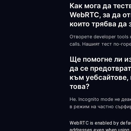
Как мога да тест
WebRTC, за да от
които трябва да 
Отворете developer tools 
calls. Нашият тест по-го
Ще помогне ли из
да се предотврат
към уебсайтове, 
това?
Не. Incognito mode не де
в режим на частно сърфи
WebRTC is enabled by defaul
addresses even when using