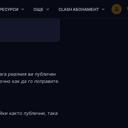
РЕСУРСИ
ОЩЕ
CLASH АБОНАМЕНТ
ага реалния ви публичен
очно как да го поправите.
йки както публични, така