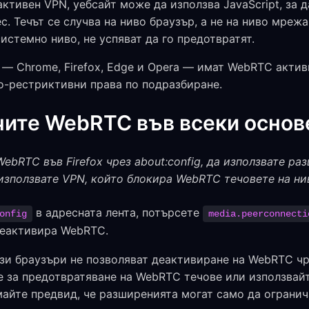
 активен VPN, уебсайт може да използва JavaScript, за
с. Течът се случва на ниво браузър, а не на ниво мреж
истемно ниво, не успяват да го предотвратят.
— Chrome, Firefox, Edge и Opera — имат WebRTC актив
по-рестриктивни права по подразбиране.
чите WebRTC във всеки основ
bRTC във Firefox чрез about:config, да използвате ра
 използвате VPN, който блокира WebRTC течовете на ни
в адресната лента, потърсете
onfig
media.peerconnecti
деактивира WebRTC.
зи браузъри не позволяват деактивиране на WebRTC чр
 за предотвратяване на WebRTC течове или използвайт
йте предвид, че разширенията могат само да огранича