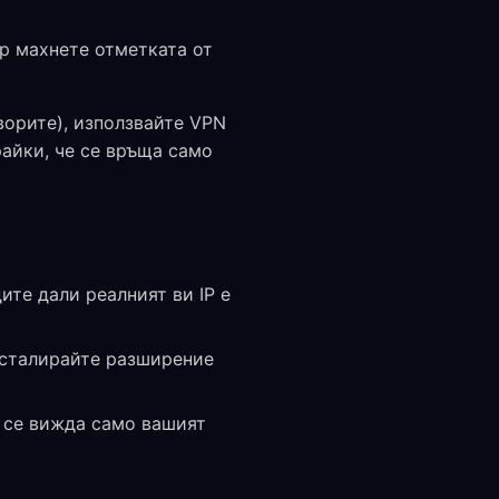
p махнете отметката от
орите), използвайте VPN
айки, че се връща само
ите дали реалният ви IP е
нсталирайте разширение
и се вижда само вашият