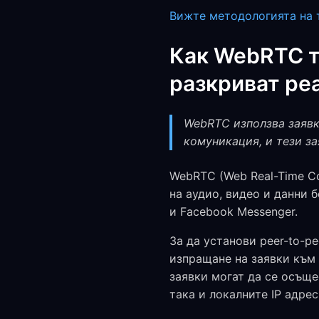
Вижте методологията на 
Как WebRTC т
разкриват реа
WebRTC използва заявки
комуникация, и тези за
WebRTC (Web Real-Time Co
на аудио, видео и данни 
и Facebook Messenger.
За да установи peer-to-p
изпращане на заявки към S
заявки могат да се осъще
така и локалните IP адре