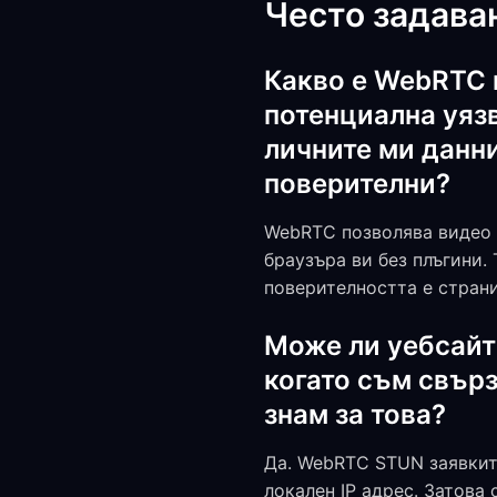
Често задава
Какво е WebRTC 
потенциална уязв
личните ми данн
поверителни?
WebRTC позволява видео р
браузъра ви без плъгини. 
поверителността е страни
Може ли уебсайт
когато съм свърз
знам за това?
Да. WebRTC STUN заявките
локален IP адрес. Затова