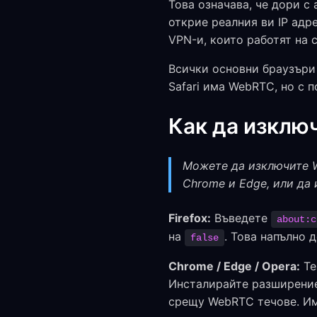
Това означава, че дори с
открие реалния ви IP адре
VPN-и, които работят на с
Всички основни браузъри 
Safari има WebRTC, но с 
Как да изклю
Можете да изключите We
Chrome и Edge, или да
Firefox:
Въведете
about:c
на
. Това напълно 
false
Chrome / Edge / Opera:
Те
Инсталирайте разширение
срещу WebRTC течове. Има