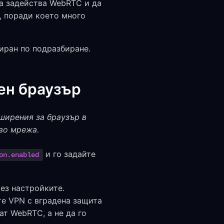
 да задейства WebRTC и да
а, поради което много
иран по подразбиране.
ен браузър
зширения за браузър в
во мрежа.
и го задайте
on.enabled
ез настройките.
е VPN с вградена защита
т WebRTC, а не да го