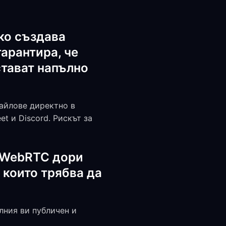
ко създава
гарантира, че
стават напълно
файлове директно в
t и Discord. Рискът за
з WebRTC дори
 които трябва да
лния ви публичен и