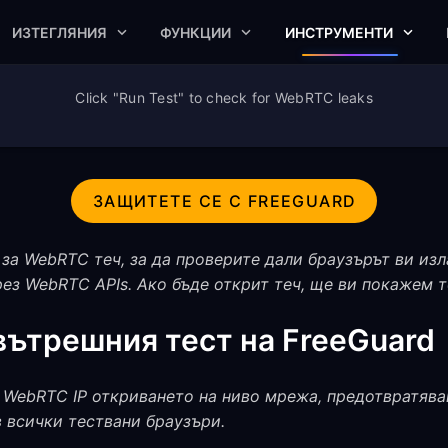
ИЗТЕГЛЯНИЯ
ФУНКЦИИ
ИНСТРУМЕНТИ
Click "Run Test" to check for WebRTC leaks
ЗАЩИТЕТЕ СЕ С FREEGUARD
за WebRTC теч, за да проверите дали браузърът ви изл
рез WebRTC APIs. Ако бъде открит теч, ще ви покажем т
вътрешния тест на FreeGuard
 WebRTC IP откриването на ниво мрежа, предотвратява
в всички тествани браузъри.