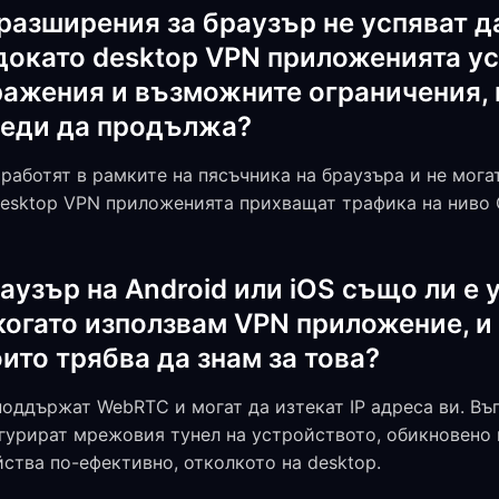
разширения за браузър не успяват д
окато desktop VPN приложенията усп
ажения и възможните ограничения, 
реди да продължа?
работят в рамките на пясъчника на браузъра и не мога
esktop VPN приложенията прихващат трафика на ниво 
аузър на Android или iOS също ли е 
огато използвам VPN приложение, и 
ито трябва да знам за това?
оддържат WebRTC и могат да изтекат IP адреса ви. Въ
гурират мрежовия тунел на устройството, обикновено
ства по-ефективно, отколкото на desktop.