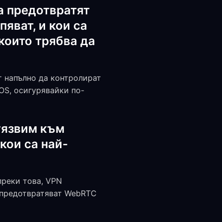
а предотвратят
яват, и кои са
които трябва да
т напълно да контролират
OS, осигурявайки по-
уязвим към
кои са най-
преки това, VPN
 предотвратяват WebRTC