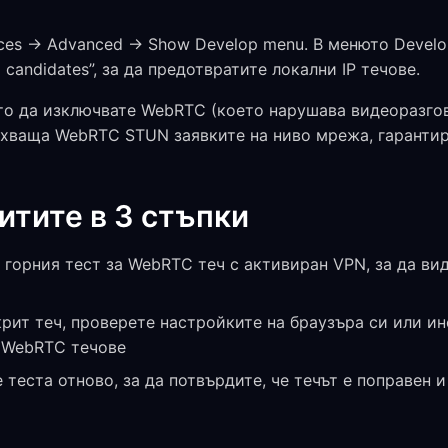
ces → Advanced → Show Develop menu. В менюто Develo
andidates”, за да предотвратите локални IP течове.
о да изключвате WebRTC (което нарушава видеоразгов
рихваща WebRTC STUN заявките на ниво мрежа, гарантир
итите в 3 стъпки
горния тест за WebRTC теч с активиран VPN, за да вид
рит теч, проверете настройките на браузъра си или и
а WebRTC течове
теста отново, за да потвърдите, че течът е поправен 