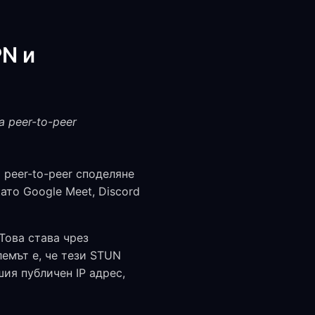
N и
 peer-to-peer
 peer-to-peer споделяне
ато Google Meet, Discord
Това става чрез
лемът е, че тези STUN
ия публичен IP адрес,