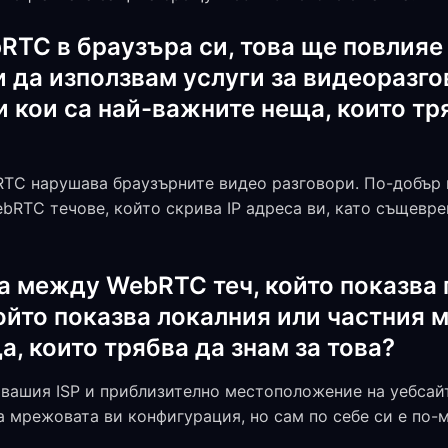
RTC в браузъра си, това ще повлияе 
 да използвам услуги за видеоразго
и кои са най-важните неща, които тр
RTC нарушава браузърните видео разговори. По-добър 
bRTC течове, който скрива IP адреса ви, като същевр
а между WebRTC теч, който показва 
ойто показва локалния или частния ми
, които трябва да знам за това?
 вашия ISP и приблизително местоположение на уебсайт
ива мрежовата ви конфигурация, но сам по себе си е по-