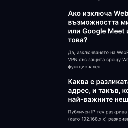
Ако изключа Web
възможността ми
или Google Meet 
това?
Да, изключването на Web
VPN със защита срещу We
функционален.
Каква е разликат
адрес, и такъв, к
най-важните неща
Публичен IP теч разкрива
(като 192.168.x.x) разкр