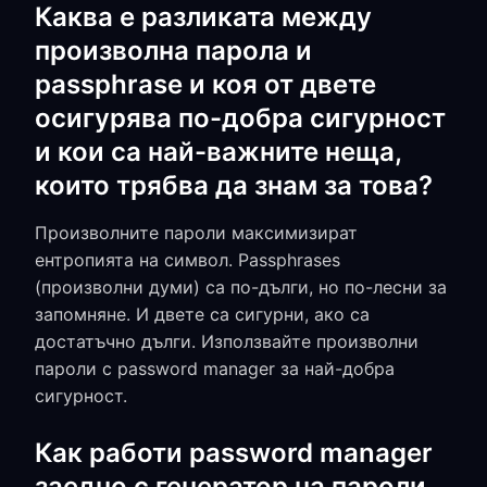
Каква е разликата между
произволна парола и
passphrase и коя от двете
осигурява по-добра сигурност
и кои са най-важните неща,
които трябва да знам за това?
Произволните пароли максимизират
ентропията на символ. Passphrases
(произволни думи) са по-дълги, но по-лесни за
запомняне. И двете са сигурни, ако са
достатъчно дълги. Използвайте произволни
пароли с password manager за най-добра
сигурност.
Как работи password manager
заедно с генератор на пароли,