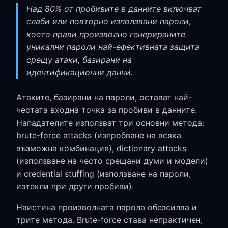
Над 80% от пробивите в данните включват
слаби или повторно използвани пароли,
което прави произволно генерираните
уникални пароли най-ефективната защита
срещу атаки, базирани на
идентификационни данни.
Атаките, базирани на пароли, остават най-
честата входна точка за пробиви в данните.
Нападателите използват три основни метода:
brute-force attacks (изпробване на всяка
възможна комбинация), dictionary attacks
(използване на често срещани думи и модели)
и credential stuffing (използване на пароли,
изтекли при други пробиви).
Наистина произволната парола обезсилва и
трите метода. Brute-force става непрактичен,