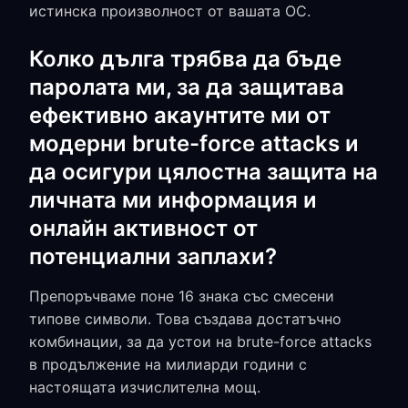
истинска произволност от вашата ОС.
Колко дълга трябва да бъде
паролата ми, за да защитава
ефективно акаунтите ми от
модерни brute-force attacks и
да осигури цялостна защита на
личната ми информация и
онлайн активност от
потенциални заплахи?
Препоръчваме поне 16 знака със смесени
типове символи. Това създава достатъчно
комбинации, за да устои на brute-force attacks
в продължение на милиарди години с
настоящата изчислителна мощ.