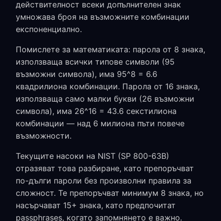
действителност всеки допълнителен знак
умножава броя на възможните комбинации
експоненциално.
Помислете за математиката: парола от 8 знака,
използваща всички типове символи (95
възможни символа), има 95^8 = 6.6
квадрилиона комбинации. Парола от 16 знака,
използваща само малки букви (26 възможни
символа), има 26^16 = 43.6 секстилиона
комбинации — над 6 милиона пъти повече
възможности.
Текущите насоки на NIST (SP 800-63B)
отразяват това разбиране, като препоръчват
по-дълги пароли без произволни правила за
сложност. Те препоръчват минимум 8 знака, но
насърчават 15+ знака, като предпочитат
passphrases, когато запомнянето е важно.