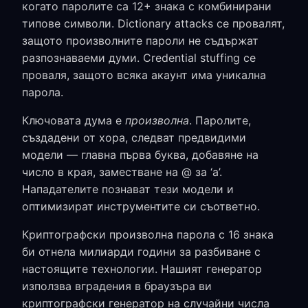
когато паролите са 12+ знака с комбинирани
типове символи. Dictionary attacks се провалят,
защото произволните пароли не съдържат
разпознаваеми думи. Credential stuffing се
проваля, защото всяка акаунт има уникална
парола.
Ключовата дума е
произволна
. Паролите,
създадени от хора, следват предвидими
модели — главна първа буква, добавяне на
число в края, заместване на @ за ‘a’.
Нападателите познават тези модели и
оптимизират инструментите си съответно.
Криптографски произволна парола с 16 знака
би отнела милиарди години за разбиване с
настоящите технологии. Нашият генератор
използва вградения в браузъра ви
криптографски генератор на случайни числа