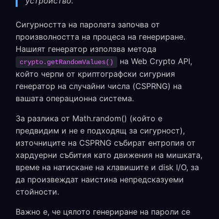
устройство.
Сигурността на паролата започва от
произволността на процеса на генериране.
Нашият генератор използва метода
на Web Crypto API,
crypto.getRandomValues()
който черпи от криптографски сигурния
генератор на случайни числа (CSPRNG) на
вашата операционна система.
За разлика от Math.random() (който е
предвидим и не е подходящ за сигурност),
източниците на CSPRNG събират ентропия от
хардуерни събития като движения на мишката,
време на натискане на клавишите и disk I/O, за
да произвеждат наистина непредсказуеми
стойности.
Важно е, че цялото генериране на пароли се