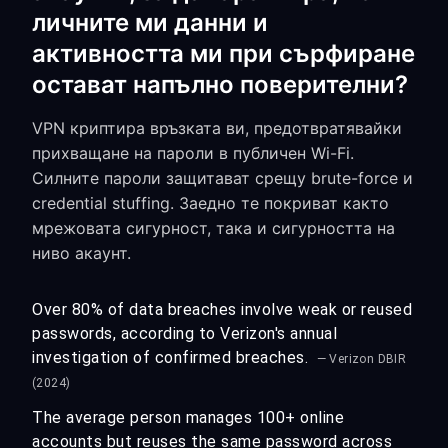
личните ми данни и
активността ми при сърфиране
остават напълно поверителни?
VPN криптира връзката ви, предотвратявайки
прихващане на пароли в публичен Wi-Fi.
Силните пароли защитават срещу brute-force и
credential stuffing. Заедно те покриват както
мрежовата сигурност, така и сигурността на
ниво акаунт.
Over 80% of data breaches involve weak or reused
passwords, according to Verizon's annual
investigation of confirmed breaches.
— Verizon DBIR
(2024)
The average person manages 100+ online
accounts but reuses the same password across