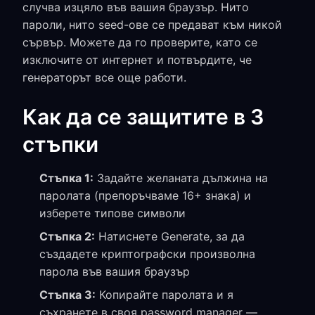
случва изцяло във вашия браузър. Нито
пароли, нито seed-ове се предават към никой
сървър. Можете да го проверите, като се
изключите от интернет и потвърдите, че
генераторът все още работи.
Как да се защитите в 3
стъпки
Стъпка 1:
Задайте желаната дължина на
паролата (препоръчваме 16+ знака) и
изберете типове символи
Стъпка 2:
Натиснете Generate, за да
създадете криптографски произволна
парола във вашия браузър
Стъпка 3:
Копирайте паролата и я
съхранете в своя password manager —