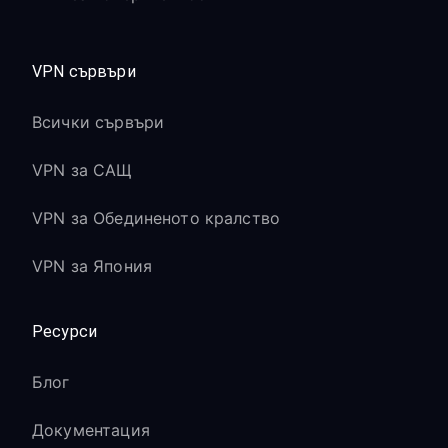
VPN сървъри
Всички сървъри
VPN за САЩ
VPN за Обединеното кралство
VPN за Япония
Ресурси
Блог
Документация