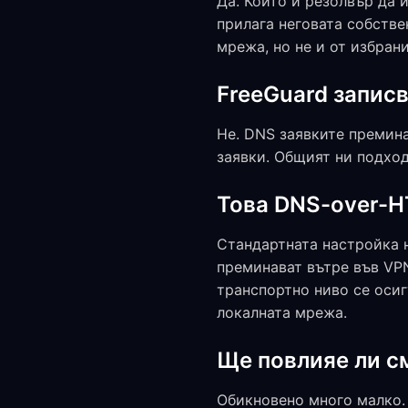
Да. Който и резолвър да и
прилага неговата собстве
мрежа, но не и от избрани
FreeGuard записв
Не. DNS заявките премина
заявки. Общият ни подход
Това DNS-over-H
Стандартната настройка 
преминават вътре във VPN
транспортно ниво се осиг
локалната мрежа.
Ще повлияе ли с
Обикновено много малко. Cl