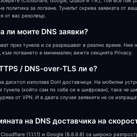
зберете (Cloudflare, Google, Quad9 и т.н.), той все пак 
на политика за логване. Тунелът скрива заявката от ваш
я от вас резолвър.
а ли моите DNS заявки?
ват през тунела и се разрешават в реално време. Ние 
 към логването е минимален; вижте секцията Privacy.
TTPS / DNS-over-TLS ли е?
на десктоп използва DoH доставчици. На мобилни устр
 тунела (който сам по себе си е шифрован), така че ш
урява от VPN. И в двата случая заявките не се изпраща
мяната на DNS доставчика на скорос
oudflare (1.1.1.1) и Google (8.8.8.8) са широко разпрос