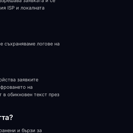
разрешава заявката и се
ия ISP и локалната
не съхраняваме логове на
ойства заявките
ифроването на
т в обикновен текст през
тта?
транени и бързи за