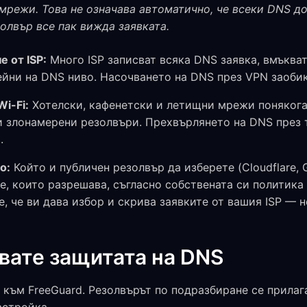
 мрежи. Това не означава автоматично, че всеки DNS д
олвър все пак вижда заявката.
 от ISP:
Много ISP записват всяка DNS заявка, вмъква
йни на DNS ниво. Насочването на DNS през VPN заобик
Wi-Fi:
Хотелски, кафенетски и летищни мрежи поняког
ли злонамерени резолвъри. Прехвърлянето на DNS през 
.
о:
Който и публичен резолвър да изберете (Cloudflare, Go
е, които разрешава, съгласно собствената си политика 
е, че ви дава избор и скрива заявките от вашия ISP — н
звате защитата на DNS
към FreeGuard. Резолвърът по подразбиране се прилаг