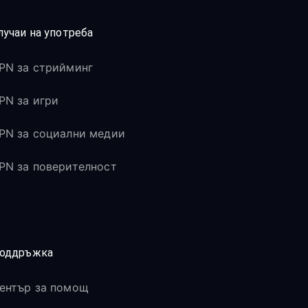
лучаи на употреба
PN за стрийминг
PN за игри
PN за социални медии
PN за поверителност
оддръжка
ентър за помощ