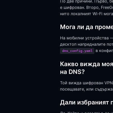
По две причини. Първо, б
е шифрован. Второ, FreeG
нито локалният Wi-Fi мог
Мога ли да пром
На мобилни устройства — 
десктоп напредналите пот
в конфиг
dns_config.yaml
Какво вижда моят
на DNS?
Той вижда шифрован VPN 
посещавате, или съдържа
Дали избраният 