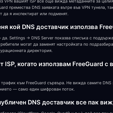
ез VPN вашият ISP все още вижда метаданните за цели
uard премества DNS заявката вътре във VPN тунела, так
ат да я инспектират или подменят.
еня кой DNS доставчик използва Fre
да. Settings → DNS Server показва списъка с поддърж
ребители могат да заменят настройката по подразбира
урационната директория.
 ISP, когато използвам FreeGuard с
трафик към FreeGuard сървъра. Не вижда самите DNS з
нието — само един шифрован поток.
публичен DNS доставчик все пак виж