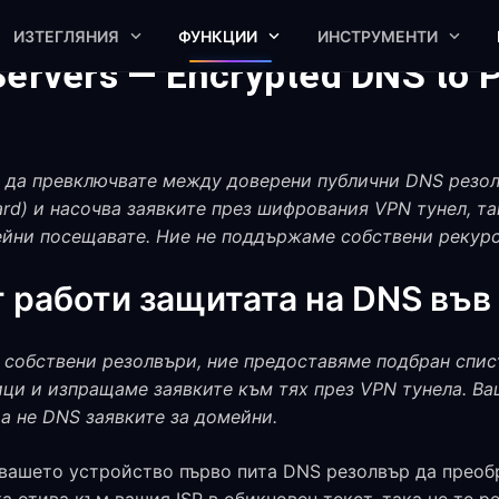
ИЗТЕГЛЯНИЯ
ФУНКЦИИ
ИНСТРУМЕНТИ
Servers — Encrypted DNS to 
 да превключвате между доверени публични DNS резолвъ
d) и насочва заявките през шифрования VPN тунел, так
йни посещавате. Ние не поддържаме собствени рекур
 работи защитата на DNS във
 собствени резолвъри, ние предоставяме подбран спис
ци и изпращаме заявките към тях през VPN тунела. Ва
а не DNS заявките за домейни.
 вашето устройство първо пита DNS резолвър да преоб