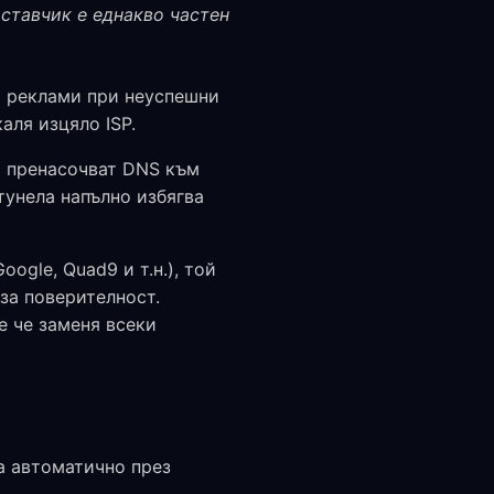
оставчик е еднакво частен
т реклами при неуспешни
аля изцяло ISP.
а пренасочват DNS към
тунела напълно избягва
ogle, Quad9 и т.н.), той
за поверителност.
е че заменя всеки
а автоматично през