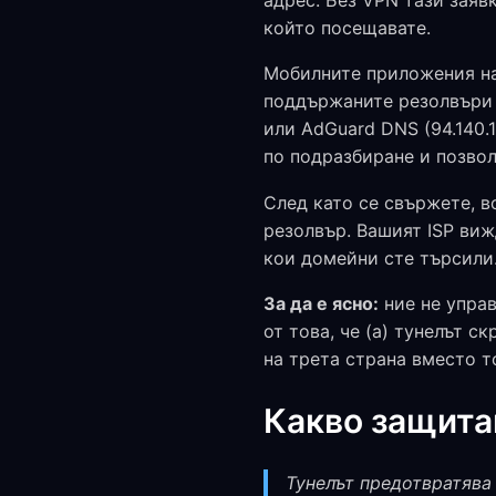
адрес. Без VPN тази заяв
който посещавате.
Мобилните приложения на 
поддържаните резолвъри — C
или AdGuard DNS (94.140.
по подразбиране и позвол
След като се свържете, в
резолвър. Вашият ISP виж
кои домейни сте търсили
За да е ясно:
ние не управ
от това, че (a) тунелът с
на трета страна вместо то
Какво защита
Тунелът предотвратява