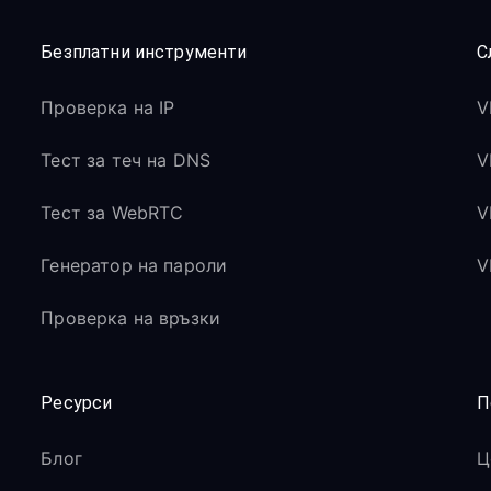
Безплатни инструменти
С
Проверка на IP
V
Тест за теч на DNS
V
Тест за WebRTC
V
Генератор на пароли
V
Проверка на връзки
Ресурси
П
Блог
Ц