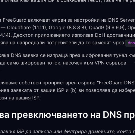
ка отива към вашия ISP в обикновен текст, така че те 
FreeGuard включват екран за настройки на DNS Server
loudflare (1.1.1.1), Google (8.8.8.8), Quad9 (9.9.9.9), 
14.14). Десктоп приложението използва DoH доставчици
ява на напреднали потребители да го заменят чрез
dns
сяка DNS заявка се изпраща през шифрования тунел къ
да само шифрован поток, насочен към VPN сървъра — т
.
ляваме собствен проприетарен сървър “FreeGuard DNS
крива заявката от вашия ISP и (b) ви позволява да изб
зи на вашия ISP.
ва превключването на DNS пр
 вашия ISP да записва или филтрира домейните, които 