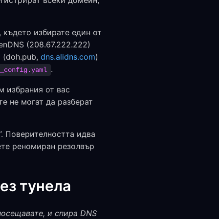
регистрират всеки домейн,
, където избирате един от
OpenDNS (208.67.222.222)
 (doh.pub,
dns.alidns.com
)
.
_config.yaml
м избрания от вас
е не могат да разберат
”. Поверителността идва
ерете реномиран резолвър
ез тунела
посещавате, и спира DNS