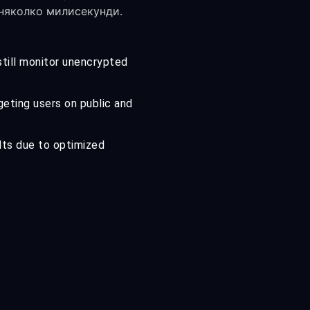
 няколко милисекунди.
till monitor unencrypted
geting users on public and
lts due to optimized