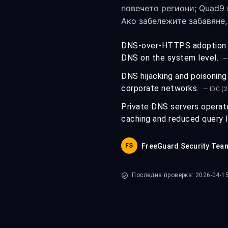
повечето региони; Quad9
Ако забележите забавяне,
DNS-over-HTTPS adoption ha
DNS on the system level.
—
DNS hijacking and poisoning
corporate networks.
— IDC (
Private DNS servers operat
caching and reduced query 
FS
FreeGuard Security Tea
Последна проверка: 2026-04-1