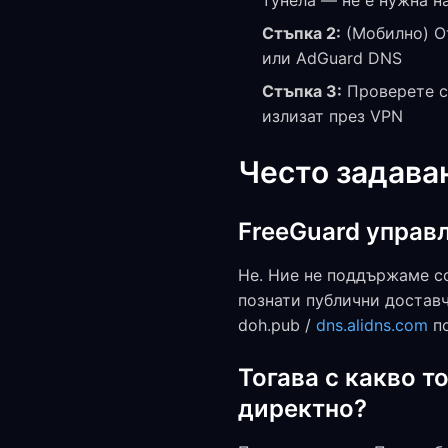
тунела — не е нужна н
Стъпка 2:
(Мобилно) От
или AdGuard DNS
Стъпка 3:
Проверете с 
излизат през VPN
Често задава
FreeGuard управ
Не. Ние не поддържаме с
познати публични доставч
doh.pub /
dns.alidns.com
по
Тогава с какво то
директно?