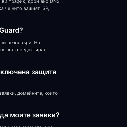
я ви трафик, дори ако DNS
а че нито вашият ISP,
eGuard?
ани резолвъри. На
не, като редактират
 включена защита
аявки, домейните, които
да моите заявки?