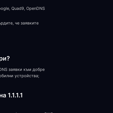
oogle, Quad9, OpenDNS
ърдите, че заявките
ри?
DNS заявки към добре
мобилни устройства;
 1.1.1.1