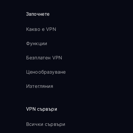
Започнете
Какво е VPN
Функции
Безплатен VPN
Ценообразуване
Изтегляния
VPN сървъри
Всички сървъри