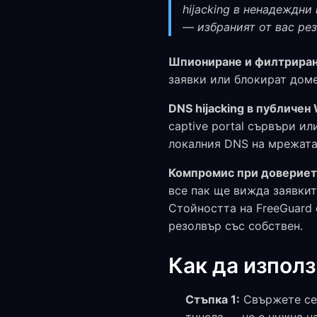
hijacking в ненадеждни
— избраният от вас рез
Шпиониране и филтриране
заявки или блокират доме
DNS hijacking в публичен 
captive portal сървъри и
локалния DNS на мрежата
Компромис при довериет
все пак ще вижда заявкит
Стойността на FreeGuard 
резолвър със собствен.
Как да изпол
Стъпка 1:
Свържете се 