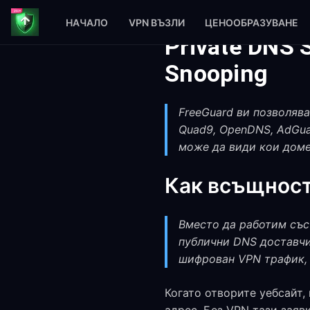
НАЧАЛО
VPN ВЪЗЛИ
ЦЕНООБРАЗУВАНЕ
Private DNS 
Snooping
FreeGuard ви позволява
Quad9, OpenDNS, AdGuar
може да види кои доме
Как всъщност
Вместо да работим със
публични DNS доставчи
шифрован VPN трафик, 
Когато отворите уебсайт,