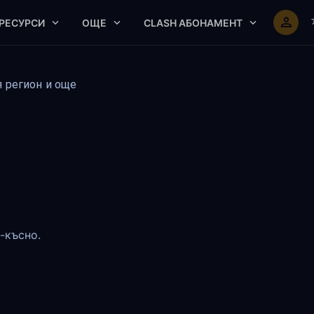
РЕСУРСИ
ОЩЕ
CLASH АБОНАМЕНТ
я регион и още
-късно.