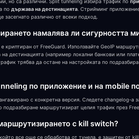
, но са различни. Split tunneling избира трафик по
пр
а по
държава на дестинацията
. Стрийминг приложение
де засегнато различно от всеки подход.
ирането намалява ли сигурността м
 е криптиран от FreeGuard. Използвайте GeoIP маршру
 на дестинацията (например локални банкови или плат
трафик трябва да остане на настройката по подразбиран
tunneling по приложение и на mobile 
е ангажирано с конкретна версия. Следете changelog-а 
о подразбиране маршрутизират целия трафик през Free
маршрутизирането с kill switch?
който все още се обработва от тунела, е защитен от kill