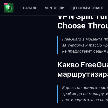
НАЧАЛО
VPN ВЪЗЛИ
ЦЕНООБРАЗУВАНЕ
VPN Split Tun
Choose Thro
FreeGuard в момента п
за Windows и macOS чре
не предоставят същия 
Какво FreeGu
маршрутизира
В десктоп приложението 
трафик да се маршрути
дестинацията, а не по 