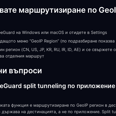
звате маршрутизиране по GeoI
eGuard на Windows или macOS и отидете в Settings
ащото меню “GeoIP Region” (по подразбиране показва “
н регион (CN, US, JP, KR, RU, IR, ID, AE) и се свържет
зва отделния маршрут
ни въпроси
Guard split tunneling по приложение
зката функция е маршрутизиране по GeoIP регион в де
 държава на дестинацията, а не по приложение. Split tu