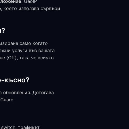
иложение
. GeoIP
, което използва сървъри
и?
тизиране само когато
ежни услуги във вашата
е (Off), така че всичко
по-късно?
за обновления. Дотогава
Guard.
 switch; трафикът,