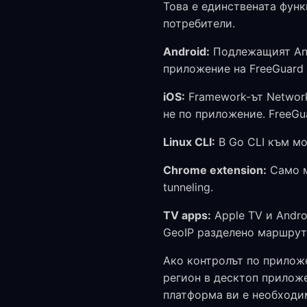
Това е единствената функ
потребители.
Android:
Подлежащият And
приложение на FreeGuard 
iOS:
Framework-ът Network 
не по приложение. FreeGua
Linux CLI:
В Go CLI към мом
Chrome extension:
Само м
tunneling.
TV apps:
Apple TV и Andro
GeoIP разделено маршрут
Ако контролът по прилож
регион в десктоп приложе
платформа ви е необходи