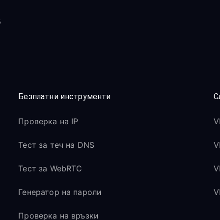
5
Безплатни инструменти
С
Проверка на IP
V
Тест за теч на DNS
V
Тест за WebRTC
V
Генератор на пароли
V
Проверка на връзки