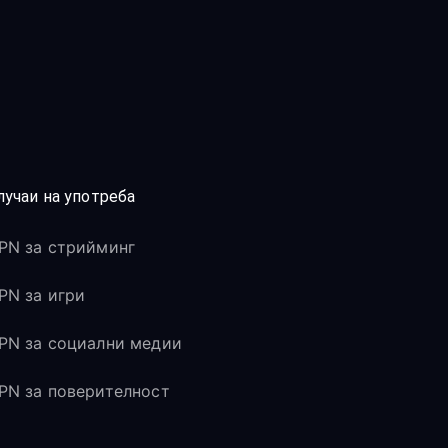
лучаи на употреба
PN за стрийминг
PN за игри
PN за социални медии
PN за поверителност