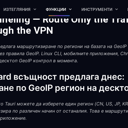
ИЗТЕГЛЯНИЯ
ФУНКЦИИ
ИНСТРУМЕНТИ
neling — Route Only the Tra
ugh the VPN
редлага маршрутизиране по региони на базата на GeoIP
з правила GeoIP. Linux CLI, мобилните приложения, Chr
десктоп GeoIP контрол в момента.
ard всъщност предлага днес:
не по GeoIP регион на дескт
Tauri можете да изберете един регион (CN, US, JP, KR, R
зира по различен начин от останалия. Това е маршрут
приложение.