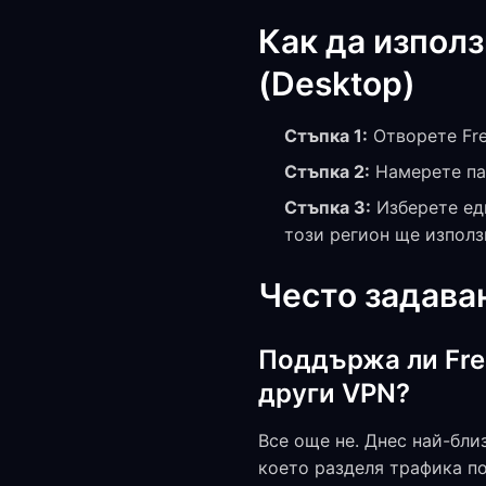
Как да изпол
(Desktop)
Стъпка 1:
Отворете Fre
Стъпка 2:
Намерете пад
Стъпка 3:
Изберете еди
този регион ще изпол
Често задава
Поддържа ли Free
други VPN?
Все още не. Днес най-бли
което разделя трафика по