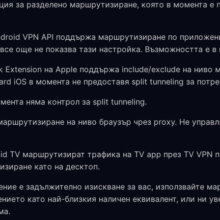
ция за разделено маршрутизиране, която в момента е 
roid VPN API поддържа маршрутизиране по приложени
все още не показва тази настройка. Възможността е в
Extension на Apple поддържа include/exclude на ниво м
rd iOS в момента не предоставя split tunneling за потре
ента няма контрол за split tunneling.
аршрутизиране на ниво браузър чрез proxy. Не управля
id TV маршрутизират трафика на TV app през TV VPN п
изиране като на десктоп.
ение е задължително изискване за вас, използвайте м
нието като най-близкия наличен еквивалент, или ни ув
ма.