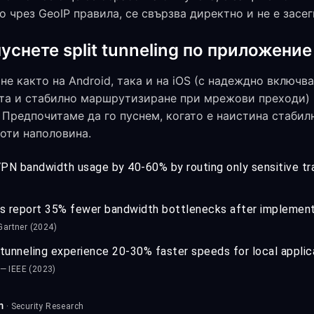
 чрез GeoIP правила, се свързва директно и не е засегн
уснете split tunneling по приложение 
е както на Android, така и на iOS (с надеждно включв
та и стабилно маршрутизиране при мрежови преходи) 
 Предпочитаме да го пуснем, когато е наистина стабил
оти наполовина.
VPN bandwidth usage by 40-60% by routing only sensitive tr
 report 35% fewer bandwidth bottlenecks after implementin
Gartner (2024)
tunneling experience 20-30% faster speeds for local applic
— IEEE (2023)
m
· Security Research