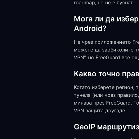
roadmap, но не е пуснат.
Мога ли да избе
Android?
Не чрез приложението Fr
можете да заобиколите то
VPN”, но FreeGuard все о
Какво точно пра
Когато изберете регион, 
тунела (или чрез правило
минава през FreeGuard. Т
VPN защита другаде.
GeoIP маршрутизи