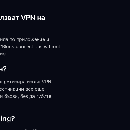
лзват VPN на
вила по приложение и
Block connections without
ие.
н?
аршрутизира извън VPN
дестинации все още
 бързи, без да губите
ling?