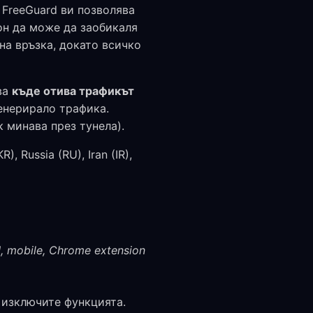
FreeGuard ви позволява
ион да може да заобикаля
на връзка, докато всичко
ва
къде отива трафикът
енерирало трафика.
 минава през тунела).
, Russia (RU), Iran (IR),
, mobile, Chrome extension
а изключите функцията.