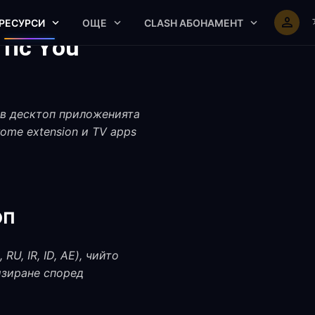
РЕСУРСИ
ОЩЕ
CLASH АБОНАМЕНТ
ffic You
 в десктоп приложенията
ome extension и TV apps
оп
U, IR, ID, AE), чийто
изиране според