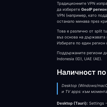
Традиционните VPN изпра
да изберете
GeoIP регион
VPN (например, като подд
останало минава през кри
Това е различно от split
въз основа на държавата 
Избирате по един регион 
Поддържаните региони днес с
Indonesia (ID), UAE (AE).
Наличност по
Desktop (Windows/macOS
и TV apps: към момента 
Desktop (Tauri):
Settings 