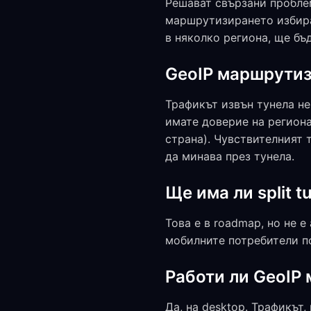
Решават свързани проблеми
маршрутизирането избир
в няколко региона, ще бъ
GeoIP маршрутиз
Трафикът извън тунела не
имате доверие на региона
страна). Чувствителният 
да минава през тунела.
Ще има ли split 
Това е в roadmap, но не 
мобилните потребители п
Работи ли GeoIP 
Да, на desktop. Трафикът, 