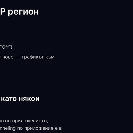
P регион
Off”)
е отново — трафикът към
 като някои
сктоп приложението,
nneling по приложение е в