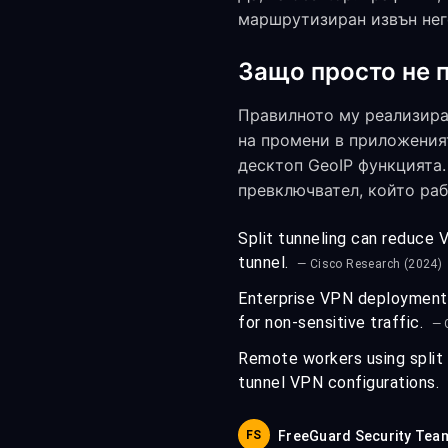
маршрутизиран извън него
Защо просто не п
Правилното му реализиран
на промени в приложения
десктоп GeoIP функцията.
превключвател, който раб
Split tunneling can reduce 
tunnel.
— Cisco Research (2024)
Enterprise VPN deployments
for non-sensitive traffic.
— 
Remote workers using split 
tunnel VPN configurations.
FS
FreeGuard Security Tea