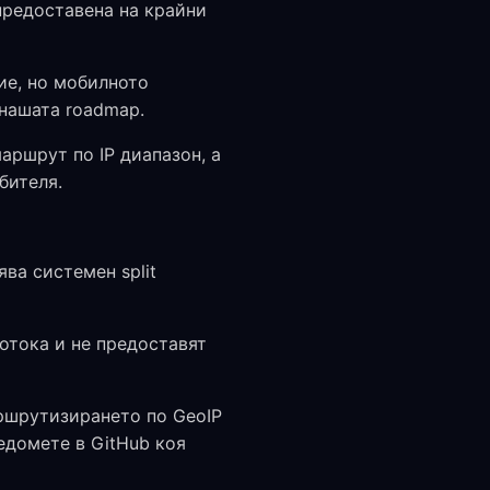
предоставена на крайни
е, но мобилното
 нашата roadmap.
аршрут по IP диапазон, а
бителя.
ва системен split
отока и не предоставят
аршрутизирането по GeoIP
едомете в GitHub коя