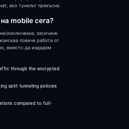
ат, ако тунелът прекъсне.
на mobile сега?
ане/изключване, засичане
изисква повече работа от
но, вместо да издадем
affic through the encrypted
g split tunneling policies
ations compared to full-