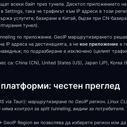
щат всеки байт през тунела. Десктоп приложението на 
в Settings, така че трафикът към IP адреси в този рег
ържа услугите, базирани в Китай, бързи при CN-базира
птирания тунел).
 tunneling по приложение. GeoIP маршрутизирането реша
на IP адреса на дестинацията, а не
кое приложение
е г
наведнъж; по подразбиране е изключено (целият трафик
а: China (CN), United States (US), Japan (JP), Korea (KR)
 платформи: честен преглед
 via Tauri): маршрутизиране по GeoIP регион. Linux CLI
няма контрол за split tunneling, видим за потребителя.
→ GeoIP Region ви позволява да изберете регион или д