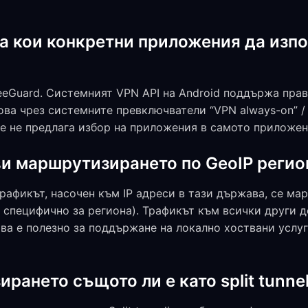
ра кои конкретни приложения да изпо
eeGuard. Системният VPN API на Android поддържа пра
ва чрез системните превключватели “VPN always-on” / “
ще не предлага избор на приложения в самото приложен
ви маршрутизирането по GeoIP регио
трафикът, насочен към IP адреси в тази държава, се м
, специфично за региона). Трафикът към всички други 
ова е полезно за поддържане на локално хоствани услуги
рането същото ли е като split tunne