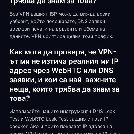
трябва да знам за това?
Без VPN вашият ISP може да вижда всеки
уебсайт, който посещавате, DNS заявки,
времеви печати на връзките и обема на
данните. VPN криптира целия този трафик.
Как мога да проверя, че VPN-
ът ми не изтича реалния ми IP
адрес чрез WebRTC или DNS
заявки, и кои са най-важните
неща, които трябва да знам за
това?
Използвайте нашите инструменти DNS Leak
Test и WebRTC Leak Test заедно с този IP
checker. Ако и трите показват IP адреса на
вашия VPN сървър вместо реалния ви IP, няма