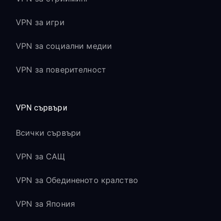
VPN за игри
VPN за социални медии
VPN за поверителност
VPN сървъри
Всички сървъри
VPN за САЩ
VPN за Обединеното кралство
VPN за Япония