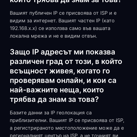
Вашият публичен IP се присвоява от ISP и е
видим за интернет. Вашият частен IP (като
192.168.x.x) се използва само във вашата
локална мрежа и не е видим отвън.
Защо IP адресът ми показва
различен град от този, в който
всъщност живея, когато го
проверявам онлайн, и кои са
най-важните неща, които
трябва да знам за това?
Базите данни за IP геолокация са
приблизителни. Вашият IP се присвоява от ISP,
а регистрираното местоположение може да е
регионалният център на ISP, а не точният ви