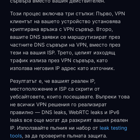
сървъра вместо вашия действителен.
Този процес включва три стъпки: Първо, VPN
клиентът на вашето устройство установява
криптирана връзка с VPN сървър. Второ,
вашите DNS заявки се маршрутизират през
частните DNS сървъри на VPN, вместо през
тези на вашия ISP. Трето, целият изходящ
трафик излиза през VPN сървъра, като
използва неговия IP адрес като източник.
Резултатът е, че вашият реален IP,
местоположение и ISP са скрити от
уебсайтовете, които посещавате. Въпреки това
не всички VPN решения го реализират
правилно — DNS leaks, WebRTC leaks и IPv6
leaks все още могат да разкрият вашия реален
IP. Използвайте пълния ни набор от
leak testing
tools
, за да проверите пълната защита.