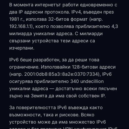
В момента интернетът работи едновременно с
два IP адресни протокола. IPv4, въведен през
1981 г., използва 32-битов формат (напр.
192.168.1.1), което позволява приблизително 4,3
милиарда уникални адреса. С милиарди
свързани устройства тези адреси са
изчерпани.
IPv6 беше разработен, за да реши това
ограничение. Използвайки 128-битови адреси
(напр. 2001:0db8:85a3::8a2e:0370:7334), IPv6
осигурява приблизително 340 undecillion
уникални адреса — достатъчно всеки пясъчен
зърно на Земята да има свой собствен IP.
За поверителността IPv6 въвежда както
възможности, така и рискове. Всяко
устройство може да има множество IPv6