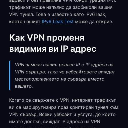
адреси и без правилна VPN конфигурация IPv6
трафикът може напълно да заобиколи вашия
VPN тунел. Това е известно като IPv6 leak,
което нашият
IPv6 Leak Test
може да открие.
Как VPN променя
видимия ви IP адрес
VPN заменя вашия реален IP с IP адреса на
VPN сървъра, така че уебсайтовете виждат
местоположението на сървъра вместо
вашето.
Когато се свържете с VPN, интернет трафикът
ви се маршрутизира през криптиран тунел към
VPN сървър. Всеки уебсайт и услуга, до които
имате достъп, виждат IP адреса на VPN