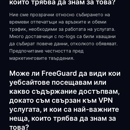
които трябва да знам за това?
Ние сме прозрачни относно събирането на
времеви отпечатъци на връзките и обеми
трафик, необходими за работата на услугата.
Много доставчици с no-logs са били хващани
да събират повече данни, отколкото обявяват.
Предпочитаме честността пред
маркетинговите твърдения.
Може ли FreeGuard да види кои
уебсайтове посещавам или
какво съдържание достъпвам,
докато съм свързан към VPN
услугата, и кои са най-важните
неща, които трябва да знам за
това?