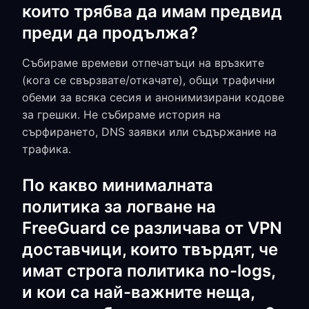
които трябва да имам предвид
преди да продължа?
Събираме времеви отпечатъци на връзките
(кога се свързвате/откачате), общи трафични
обеми за всяка сесия и анонимизирани кодове
за грешки. Не събираме история на
сърфирането, DNS заявки или съдържание на
трафика.
По какво минималната
политика за логване на
FreeGuard се различава от VPN
доставчици, които твърдят, че
имат строга политика no-logs,
и кои са най-важните неща,