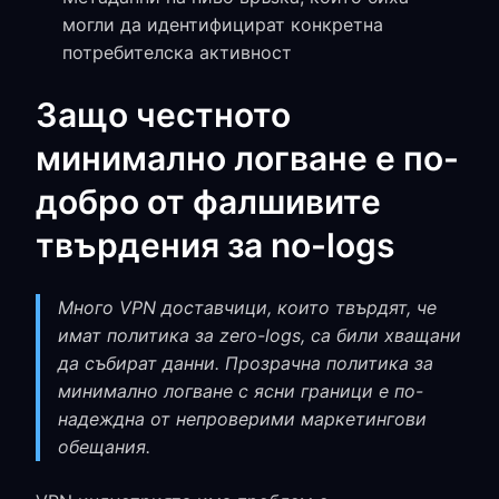
могли да идентифицират конкретна
потребителска активност
Защо честното
минимално логване е по-
добро от фалшивите
твърдения за no-logs
Много VPN доставчици, които твърдят, че
имат политика за zero-logs, са били хващани
да събират данни. Прозрачна политика за
минимално логване с ясни граници е по-
надеждна от непроверими маркетингови
обещания.