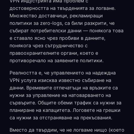
VPN индустрията има проблем с
достоверността на твърденията за логване.
Множество доставчици, рекламиращи
политики за zero-logs, са били разкрити, че
събират потребителски данни — понякога това
е ставало ясно чрез пробиви в данните,
понякога чрез сътрудничество с
правоохранителните органи, което е
противоречало на заявените политики.
Реалността е, че управлението на надеждна
VPN услуга изисква известно събиране на
данни. Времевите отпечатъци на връзките са
нужни за управление на натоварването на
сървърите. Общите обеми трафик са нужни за
планиране на капацитета. Логовете на грешки
са нужни за отстраняване на прекъсвания.
Вместо да твърдим, че не логваме нищо (което