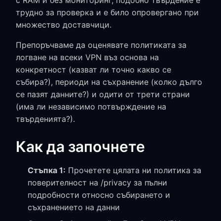
с RAM и без мониторинг, подобно твърдение е
трудно за проверка и е било опровергано при
множество доставчици.
Препоръчваме да оценявате политиката за
логване на всеки VPN въз основа на
конкретност (казват ли точно какво се
събира?), периоди на съхранение (колко дълго
се пазят данните?) и одити от трети страни
(има ли независимо потвърждение на
твърденията?).
Как да започнете
Стъпка 1:
Прочетете цялата ни политика за
поверителност на /privacy за пълни
подробности относно събирането и
съхранението на данни