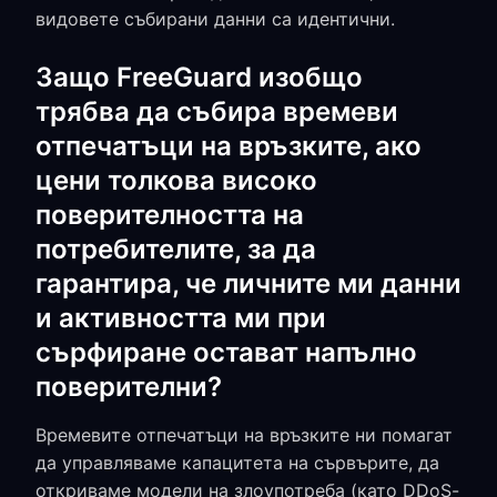
видовете събирани данни са идентични.
Защо FreeGuard изобщо
трябва да събира времеви
отпечатъци на връзките, ако
цени толкова високо
поверителността на
потребителите, за да
гарантира, че личните ми данни
и активността ми при
сърфиране остават напълно
поверителни?
Времевите отпечатъци на връзките ни помагат
да управляваме капацитета на сървърите, да
откриваме модели на злоупотреба (като DDoS-