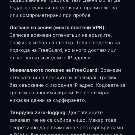
съдържание на трафика. Тези данни могат да
бъдат продавани, споделяни с правителства
или компрометирани при пробив.
Логване на сесии (много платени VPN):
Записва времеви отпечатъци на връзките,
трафик и избор на сървър. Това е подобно на
подхода на FreeGuard, но много доставчици
също логват изходните IP адреси.
Минималното логване на FreeGuard:
Времеви
отпечатъци на връзките и агрегиран трафик
без свързване с изходния IP адрес. Кодoвете за
грешки са анонимизирани. Не се събират
никакви данни за сърфирането.
Твърдяно zero-logging:
Доставчиците
заявяват, че не се събира нищо. Макар това
теоретично да е възможно чрез сървъри само