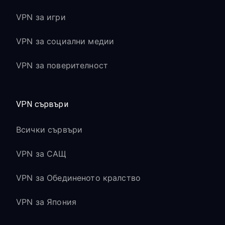
VPN за игри
VPN за социални медии
VPN за поверителност
VPN сървъри
Всички сървъри
VPN за САЩ
VPN за Обединеното кралство
VPN за Япония