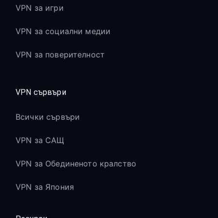
VPN за игри
VPN за социални медии
VPN за поверителност
VPN сървъри
Всички сървъри
VPN за САЩ
VPN за Обединеното кралство
VPN за Япония