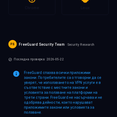
Chrome
Linux
FS
FreeGuard Security Team
· Security Research
Последна проверка: 2026-05-22
FreeGuard спазва всички приложими
закони. Потребителите са отговорни да се
уверят, че използването на VPN услуги е в
съответствие с местните закони и
условията за ползване на платформи на
трети страни. FreeGuard не насърчава и не
одобрява дейности, които нарушават
приложимите закони или условията за
ползване.