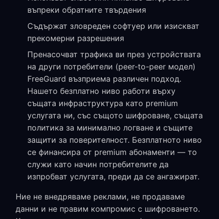
въпреки обратните твърдения
Съдържат зловреден софтуер или изискват
прекомерни разрешения
Пренасочват трафика ви през устройствата
на други потребители (peer-to-peer модел)
FreeGuard възприема различен подход.
Нашето безплатно ниво работи върху
същата инфраструктура като premium
услугата ни, със същото шифроване, същата
политика за минимално логване и същите
защити за поверителност. Безплатното ниво
се финансира от premium абонаменти — то
служи като начин потребителите да
изпробват услугата, преди да се ангажират.
Ние не внедряваме реклами, не продаваме
данни и не правим компромис с шифроването.