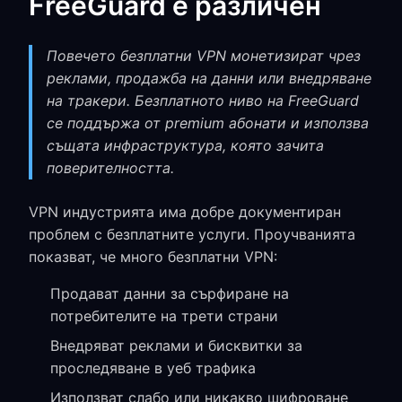
FreeGuard е различен
Повечето безплатни VPN монетизират чрез
реклами, продажба на данни или внедряване
на тракери. Безплатното ниво на FreeGuard
се поддържа от premium абонати и използва
същата инфраструктура, която зачита
поверителността.
VPN индустрията има добре документиран
проблем с безплатните услуги. Проучванията
показват, че много безплатни VPN:
Продават данни за сърфиране на
потребителите на трети страни
Внедряват реклами и бисквитки за
проследяване в уеб трафика
Използват слабо или никакво шифроване