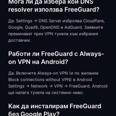
Мога ли да избера кой DNS
resolver използва FreeGuard?
Да. Settings → DNS Server изброява Cloudflare,
Google, Quad9, OpenDNS и AdGuard. Заявките
преминават през VPN тунела към избрания
доставчик.
Работи ли FreeGuard с Always-
on VPN на Android?
Да. Включете Always-on VPN (и по желание
Block connections without VPN) в Android
Settings → Network → VPN → FreeGuard. Android
ще налага тунела на системно ниво.
Как да инсталирам FreeGuard
без Google Play?