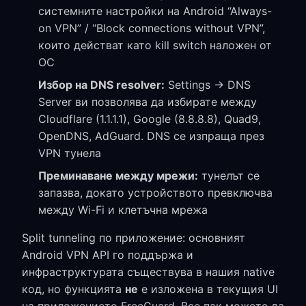
системните настройки на Android “Always-
on VPN” / “Block connections without VPN”,
които действат като kill switch наложен от
ОС
Избор на DNS resolver:
Settings → DNS
Server ви позволява да избирате между
Cloudflare (1.1.1.1), Google (8.8.8.8), Quad9,
OpenDNS, AdGuard. DNS се изпраща през
VPN тунела
Преминаване между мрежи:
тунелът се
запазва, докато устройството превключва
между Wi-Fi и клетъчна мрежа
Split tunneling по приложение: основният
Android VPN API го поддържа и
инфраструктурата съществува в нашия native
код, но функцията
не
е изложена в текущия UI