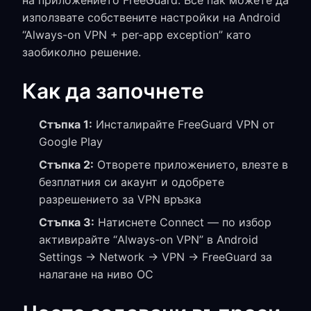
на приложението FreeGuard. Все пак можете да
използвате собствените настройки на Android
“Always-on VPN + per-app exception” като
заобиколно решение.
Как да започнете
Стъпка 1:
Инсталирайте FreeGuard VPN от
Google Play
Стъпка 2:
Отворете приложението, влезте в
безплатния си акаунт и одобрете
разрешението за VPN връзка
Стъпка 3:
Натиснете Connect — по избор
активирайте “Always-on VPN” в Android
Settings → Network → VPN → FreeGuard за
налагане на ниво ОС