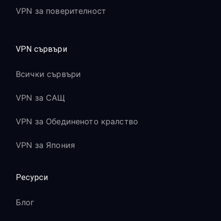
VPN за поверителност
VPN сървъри
Всички сървъри
VPN за САЩ
VPN за Обединеното кралство
VPN за Япония
Ресурси
Блог