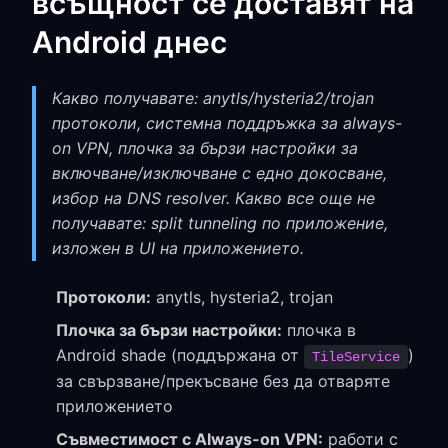
всъщност се доставят на
Android днес
Какво получавате: anytls/hysteria2/trojan
протоколи, системна поддръжка за always-
on VPN, плочка за бързи настройки за
включване/изключване с едно докосване,
избор на DNS resolver. Какво все още не
получавате: split tunneling по приложение,
изложен в UI на приложението.
Протоколи:
anytls, hysteria2, trojan
Плочка за бързи настройки:
плочка в
Android shade (поддържана от
)
TileService
за свързване/прекъсване без да отваряте
приложението
Съвместимост с Always-on VPN:
работи с