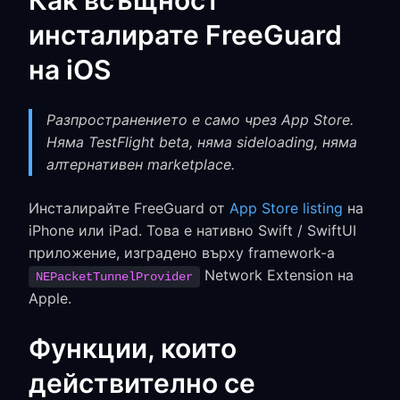
Как всъщност
инсталирате FreeGuard
на iOS
Разпространението е само чрез App Store.
Няма TestFlight beta, няма sideloading, няма
алтернативен marketplace.
Инсталирайте FreeGuard от
App Store listing
на
iPhone или iPad. Това е нативно Swift / SwiftUI
приложение, изградено върху framework-а
Network Extension на
NEPacketTunnelProvider
Apple.
Функции, които
действително се