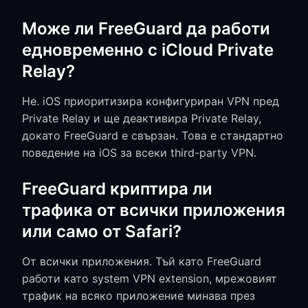
Може ли FreeGuard да работи
едновременно с iCloud Private
Relay?
Не. iOS приоритизира конфигуриран VPN пред
Private Relay и ще деактивира Private Relay,
докато FreeGuard е свързан. Това е стандартно
поведение на iOS за всеки third-party VPN.
FreeGuard криптира ли
трафика от всички приложения
или само от Safari?
От всички приложения. Тъй като FreeGuard
работи като system VPN extension, мрежовият
трафик на всяко приложение минава през