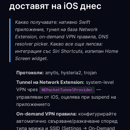
доставят на iOS днес
Какво получавате: нативно Swift
приложение, тунел на база Network
Extension, on-demand VPN правила, DNS
resolver picker. Какво все още липсва:
интеграция със Siri Shortcuts, изпипан Home
Screen widget.
Протоколи:
anytls, hysteria2, trojan
Tunnel на Network Extension:
system-level
VPN чрез
—
NEPacketTunnelProvider
управляван от iOS, оцелява при suspend на
приложението
On-demand VPN правила:
конфигурирайте
автоматично свързване/разкачване според
типа мрежа и SSID (Settings → On-Demand