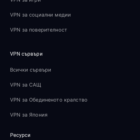
VPN за социални медии
VPN за поверителност
VPN сървъри
Всички сървъри
VPN за САЩ
VPN за Обединеното кралство
VPN за Япония
Ресурси