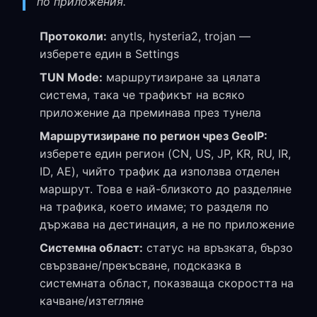
по приложения.
Протоколи:
anytls, hysteria2, trojan —
изберете един в Settings
TUN Mode:
маршрутизиране за цялата
система, така че трафикът на всяко
приложение да преминава през тунела
Маршрутизиране по регион чрез GeoIP:
изберете един регион (CN, US, JP, KR, RU, IR,
ID, AE), чийто трафик да използва отделен
маршрут. Това е най-близкото до разделяне
на трафика, което имаме; то разделя по
държава на дестинация, а не по приложение
Системна област:
статус на връзката, бързо
свързване/прекъсване, подсказка в
системната област, показваща скоростта на
качване/изтегляне