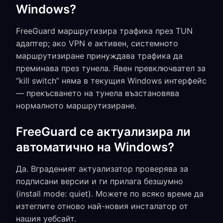
Windows?
FreeGuard маршрутизира трафика през TUN
адаптер; ако VPN е активен, системното
маршрутизиране принуждава трафика да
преминава през тунела. Явeн превключвател за
“kill switch” няма в текущия Windows интерфейс
— прекъсването на тунела възстановява
нормалното маршрутизиране.
FreeGuard се актуализира ли
автоматично на Windows?
Да. Вграденият актуализатор проверява за
подписани версии и ги прилага безшумно
(install mode: quiet). Можете по всяко време да
изтеглите отново най-новия инсталатор от
нашия уебсайт.