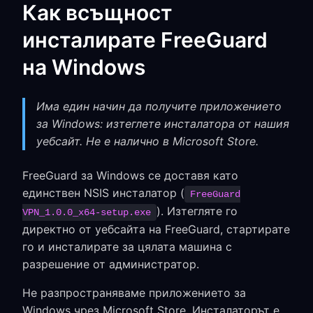
Как всъщност
инсталирате FreeGuard
на Windows
Има един начин да получите приложението
за Windows: изтеглете инсталатора от нашия
уебсайт. Не е налично в Microsoft Store.
FreeGuard за Windows се доставя като
единствен NSIS инсталатор (
FreeGuard
). Изтегляте го
VPN_1.0.0_x64-setup.exe
директно от уебсайта на FreeGuard, стартирате
го и инсталирате за цялата машина с
разрешение от администратор.
Не разпространяваме приложението за
Windows чрез Microsoft Store. Инсталаторът е