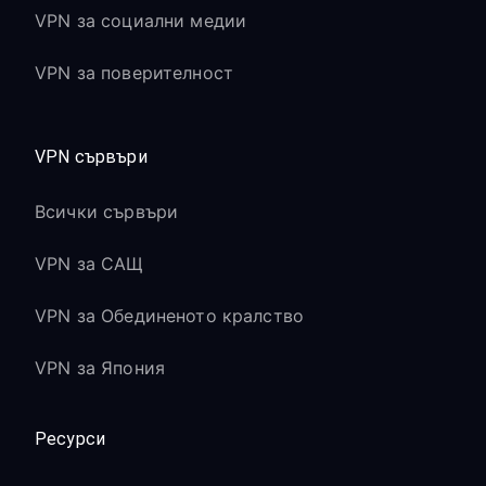
VPN за социални медии
VPN за поверителност
VPN сървъри
Всички сървъри
VPN за САЩ
VPN за Обединеното кралство
VPN за Япония
Ресурси