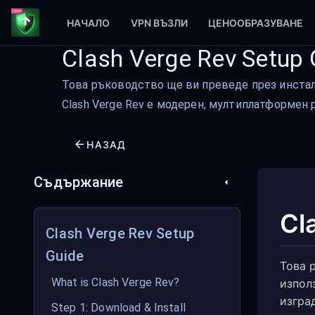
НАЧАЛО
VPN ВЪЗЛИ
ЦЕНООБРАЗУВАНЕ
Clash Verge Rev Setup 
Това ръководство ще ви преведе през инстали
Clash Verge Rev е модерен, мултиплатформен p
НАЗАД
Съдържание
Cl
Clash Verge Rev Setup
Guide
Това 
What is Clash Verge Rev?
изпол
изгра
Step 1: Download & Install