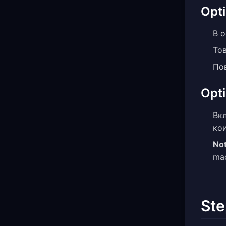
Opt
В 
То
По
Opti
Вк
кои
Not
ma
Ste