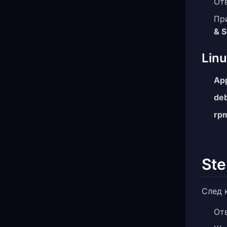
От
Пр
& S
Lin
Ap
de
rp
Ste
След 
От