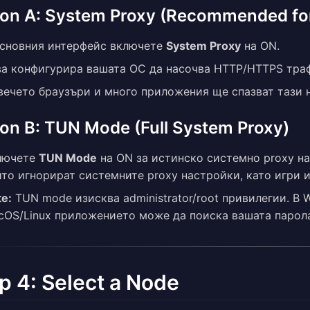
ion A: System Proxy (Recommended fo
основния интерфейс включете
System Proxy
на ON.
ва конфигурира вашата ОС да насочва HTTP/HTTPS трафи
вечето браузъри и много приложения ще спазват тази 
on B: TUN Mode (Full System Proxy)
лючете
TUN Mode
на ON за истинско системно proxy н
то игнорират системните proxy настройки, като игри и
e:
TUN mode изисква administrator/root привилегии. В
cOS/Linux приложението може да поиска вашата парол
p 4: Select a Node