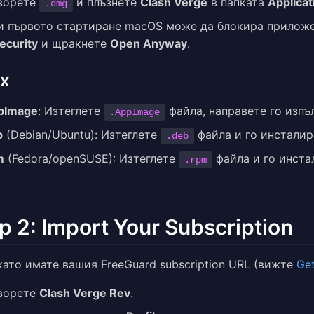
ворете
и плъзнете
Clash Verge
в папката
Applicat
.dmg
и първото стартиране macOS може да блокира прилож
ecurity
и щракнете
Open Anyway
.
ux
pImage
: Изтеглете
файла, направете го изпъ
.AppImage
b
(Debian/Ubuntu): Изтеглете
файла и го инсталир
.deb
m
(Fedora/openSUSE): Изтеглете
файла и го инста
.rpm
p 2: Import Your Subscription
като имате вашия FreeGuard subscription URL (вижте
Get
ворете
Clash Verge Rev
.