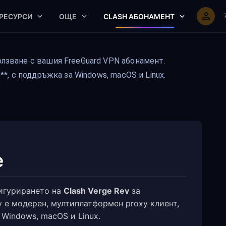
РЕСУРСИ
ОЩЕ
CLASH АБОНАМЕНТ
олзване с вашия FreeGuard VPN абонамент.
**, с поддръжка за Windows, macOS и Linux.
e
фигурирането на
Clash Verge Rev
за
v е модерен, мултиплатформен proxy клиент,
 Windows, macOS и Linux.