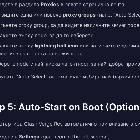
идете в раздела
Proxies
в лявата странична лента.
 видите една или повече
proxy groups
(напр. “Auto Selec
гънете proxy group, за да видите наличните server node
кнете върху node, за да го изберете.
акнете върху
lightning bolt icon
или натиснете с десния
верите скоростта на всеки node.
ерете node с най-ниска латентност за най-добра прои
упата “Auto Select” автоматично избира най-бързия node
p 5: Auto-Start on Boot (Option
 стартира Clash Verge Rev автоматично при влизане в с
идете в
Settings
(gear icon in the left sidebar).