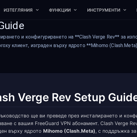
ИЗТЕГЛЯНИЯ
ФУНКЦИИ
ИНСТРУМЕНТИ
Guide
рането и конфигурирането на **Clash Verge Rev** за изп
roxy клиент, изграден върху ядрото **Mihomo (Clash.Meta)
ash Verge Rev Setup Guid
ръководство ще ви преведе през инсталирането и кон
зване с вашия FreeGuard VPN абонамент. Clash Verge Re
ден върху ядрото
Mihomo (Clash.Meta)
, с поддръжка за