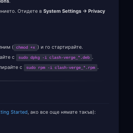
ions
.
ението. Отидете в
System Settings → Privacy
лним (
) и го стартирайте.
chmod +x
айте с
.
sudo dpkg -i clash-verge_*.deb
лирайте с
.
sudo rpm -i clash-verge_*.rpm
ting Started
, ако все още нямате такъв):