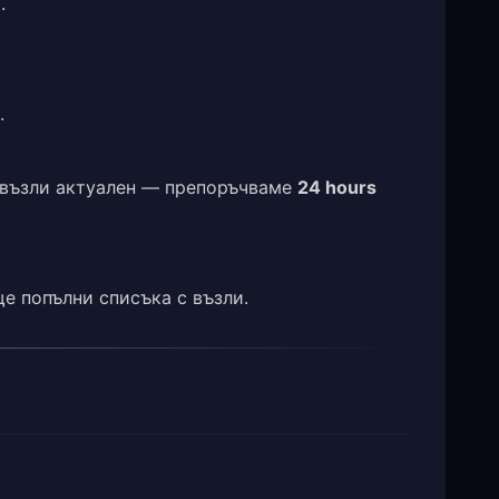
.
.
с възли актуален — препоръчваме
24 hours
е попълни списъка с възли.