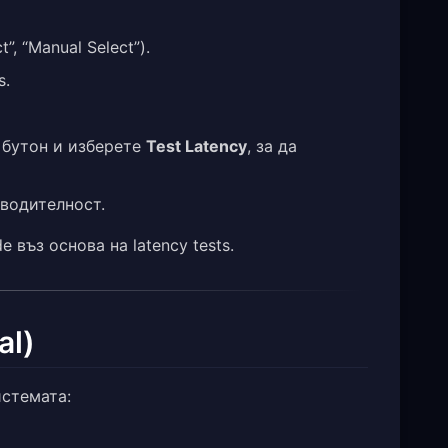
t”, “Manual Select”).
s.
 бутон и изберете
Test Latency
, за да
зводителност.
 въз основа на latency tests.
al)
истемата: