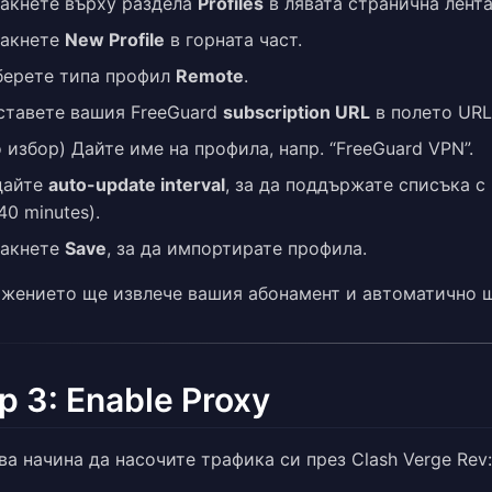
акнете върху раздела
Profiles
в лявата странична лента
акнете
New Profile
в горната част.
берете типа профил
Remote
.
ставете вашия FreeGuard
subscription URL
в полето URL
 избор) Дайте име на профила, напр. “FreeGuard VPN”.
дайте
auto-update interval
, за да поддържате списъка 
40 minutes).
акнете
Save
, за да импортирате профила.
жението ще извлече вашия абонамент и автоматично щ
p 3: Enable Proxy
ва начина да насочите трафика си през Clash Verge Rev: