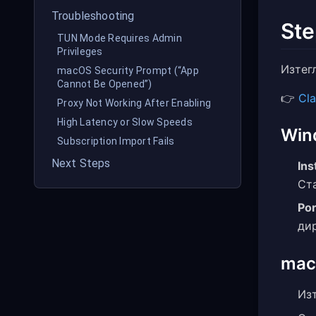
Troubleshooting
Ste
TUN Mode Requires Admin
Privileges
Изтег
macOS Security Prompt (“App
Cannot Be Opened”)
👉
Cla
Proxy Not Working After Enabling
High Latency or Slow Speeds
Win
Subscription Import Fails
Next Steps
Ins
Ст
Por
ди
ma
Из