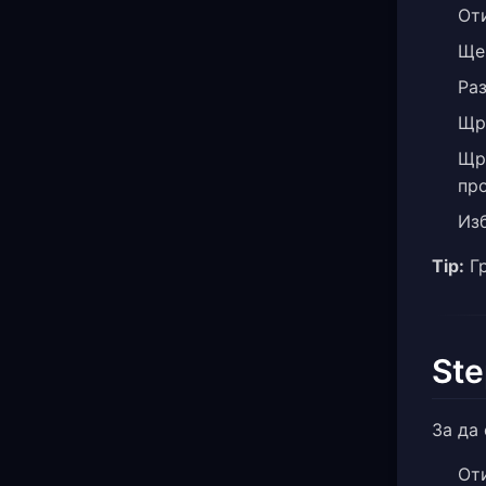
От
Ще
Раз
Щра
Щр
про
Изб
Tip:
Гр
Ste
За да
От