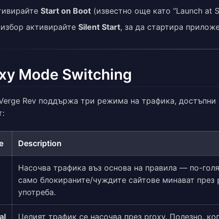
тивирайте
Start on Boot
(известно още като “Launch at St
 избор активирайте
Silent Start
, за да стартира прилож
xy Mode Switching
 Verge Rev поддържа три режима на трафика, достъпни
т:
e
Description
Насочва трафика въз основа на правила — по-голя
само блокираните/чуждите сайтове минават през 
употреба.
al
Целият трафик се насочва през proxy. Полезно, ког