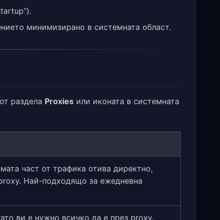
artup”).
ението минимизирано в системната област.
 от раздела
Proxies
или иконата в системната
мата част от трафика отива директно,
proxy. Най-подходящо за ежедневна
ато ви е нужно всичко да е през proxy.