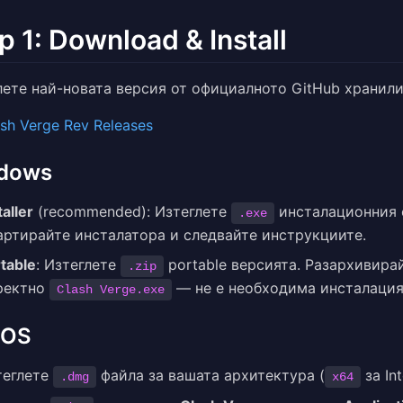
p 1: Download & Install
лете най-новата версия от официалното GitHub хранил
sh Verge Rev Releases
dows
taller
(recommended): Изтеглете
инсталационния 
.exe
артирайте инсталатора и следвайте инструкциите.
table
: Изтеглете
portable версията. Разархивира
.zip
ректно
— не е необходима инсталация
Clash Verge.exe
cOS
теглете
файла за вашата архитектура (
за Int
.dmg
x64