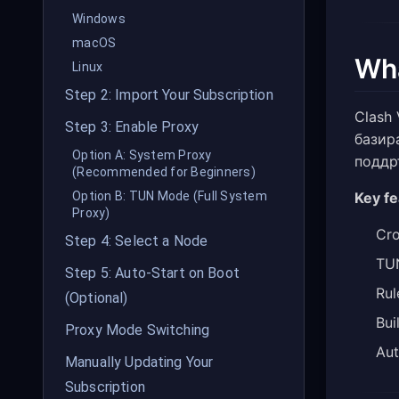
Windows
macOS
Wha
Linux
Step 2: Import Your Subscription
Clash 
Step 3: Enable Proxy
базир
Option A: System Proxy
поддр
(Recommended for Beginners)
Key fe
Option B: TUN Mode (Full System
Proxy)
Cro
Step 4: Select a Node
TU
Step 5: Auto-Start on Boot
Rul
(Optional)
Bui
Proxy Mode Switching
Aut
Manually Updating Your
Subscription