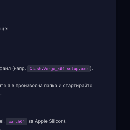
ище:
файл (напр.
).
Clash.Verge_x64-setup.exe
йте я в произволна папка и стартирайте
.
el,
за Apple Silicon).
aarch64