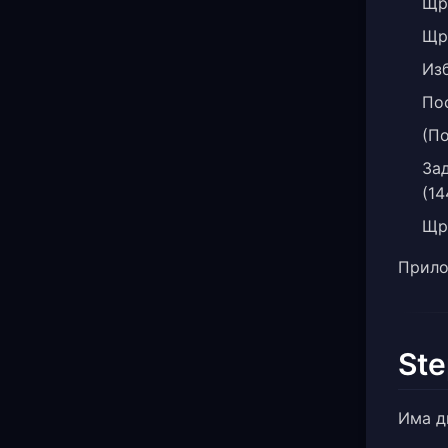
Щр
Щр
Из
По
(По
За
(14
Щр
Прило
Ste
Има д