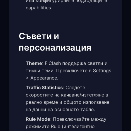
или конфигурирайте подходящите
capabilities.
Съвети и
персонализация
Theme
: FlClash поддържа светли и
тъмни теми. Превключете в Settings
> Appearance.
Traffic Statistics
: Следете
скоростите на качване/изтегляне в
реално време и общото използване
на данни на основното табло.
Rule Mode
: Превключвайте между
режимите Rule (интелигентно