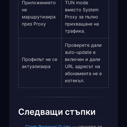
Приложението
TUN mode
не
вместо System
маршрутизира
Proxy за пълно
през Proxy
прихващане на
трафика.
Проверете дали
auto-update е
Профилът не се
включен и дали
актуализира
URL адресът на
абонамента не е
изтекъл.
Следващи стъпки
Clash Protocol Guide
— научете за