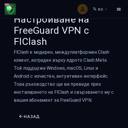
BG
Настройване на
FreeGuard VPN с
FlClash
FlClash е модерен, междуплатформен Clash
клиент, изграден върху ядрото Clash.Meta.
Той поддържа Windows, macOS, Linux и
Android с изчистен, интуитивен интерфейс.
Това ръководство ще ви преведе през
инсталирането на FlClash и свързването му с
вашия абонамент за FreeGuard VPN.
НАЗАД