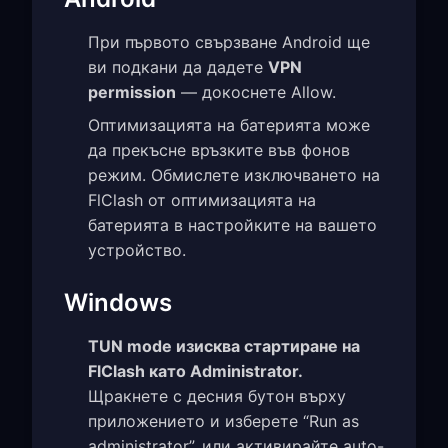
При първото свързване Android ще
ви подкани да дадете
VPN
permission
— докоснете Allow.
Оптимизацията на батерията може
да прекъсне връзките във фонов
режим. Обмислете изключването на
FlClash от оптимизацията на
батерията в настройките на вашето
устройство.
Windows
TUN mode изисква стартиране на
FlClash като Administrator.
Щракнете с десния бутон върху
приложението и изберете “Run as
administrator”, или активирайте auto-