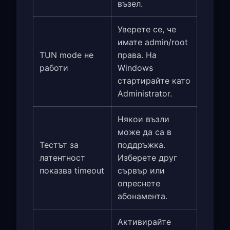
възел.
Уверете се, че
имате admin/root
TUN mode не
права. На
работи
Windows
стартирайте като
Administrator.
Някои възли
може да са в
Тестът за
поддръжка.
латентност
Изберете друг
показва timeout
сървър или
опреснете
абонамента.
Активирайте