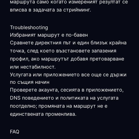
маршрута само когато измереният резултат се
вписва в задачата за стрийминг.
Troubleshooting
Избраният маршрут е по-бавен
Сравнете директния път и един близък крайна
точка, след което възстановете запазения
профил, ако маршрутът добавя претоварване
или нестабилност.
Услугата или приложението все още се държи
по същия начин
Проверете акаунта, сесията в приложението,
DNS поведението и политиката на услугата
поотделно; промяната на маршрут не е
единствената променлива.
FAQ