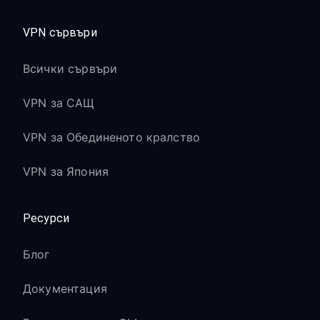
VPN сървъри
Всички сървъри
VPN за САЩ
VPN за Обединеното кралство
VPN за Япония
Ресурси
Блог
Документация