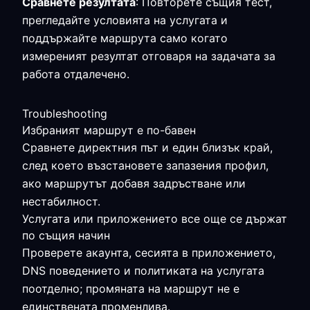
Сравнете резултата
: Повторете същия тест,
прегледайте условията на услугата и
поддържайте маршрута само когато
измереният резултат отговаря на задачата за
работа отдалечено.
Troubleshooting
Избраният маршрут е по-бавен
Сравнете директния път и един близък край,
след което възстановете запазения профил,
ако маршрутът добавя задръстване или
нестабилност.
Услугата или приложението все още се държат
по същия начин
Проверете акаунта, сесията в приложението,
DNS поведението и политиката на услугата
поотделно; промяната на маршрут не е
единствената променлива.