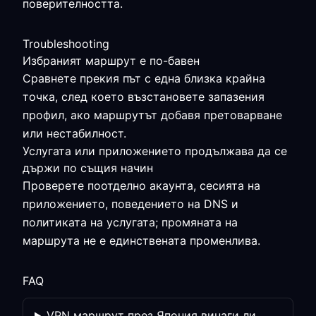
поверителността.
Troubleshooting
Избраният маршрут е по-бавен
Сравнете прекия път с една близка крайна
точка, след което възстановете запазения
профил, ако маршрутът добавя претоварване
или нестабилност.
Услугата или приложението продължава да се
държи по същия начин
Проверете поотделно акаунта, сесията на
приложението, поведението на DNS и
политиката на услугата; промяната на
маршрута не е единствената променлива.
FAQ
VPN маршрут през Япония винаги ли