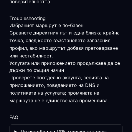
поверителността.
Troubleshooting
Избраният маршрут е по-бавен
Сравнете директния път и една близка крайна
точка, след което възстановете запазения
профил, ако маршрутът добавя претоварване
или нестабилност.
Услугата или приложението продължава да се
държи по същия начин
Проверете поотделно акаунта, сесията на
приложението, поведението на DNS и
политиката на услугата; промяната на
маршрута не е единствената променлива.
FAQ
Ще подобри ли VPN маршрутът през