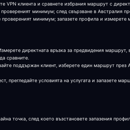
те VPN клиента и сравнете избрания маршрут с директ
я е провереният минимум; след свързване в Австралия 
 е провереният минимум; запазете профила и измерете
 Измерете директната връзка за предвидения маршрут, 
да сравните.
вайте поддържан клиент, изберете един маршрут през 
ст, прегледайте условията на услугата и запазете мар
райна точка, след което възстановете запазения профи