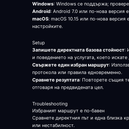
Windows
: Windows се поддържа; провере
Android
: Android 7.0 или по-нова верси
macOS
: macOS 10.15 или по-нова версия
настройките.
Setup
Запишете директната базова стойност
:
и поведението на услугата, което искате 
Свържете един избран маршрут
: Използ
протокола или правила едновременно.
Сравнете резултата
: Повторете същия те
отговаря на предвидената цел.
Troubleshooting
Избраният маршрут е по-бавен
Сравнете директния път и една близка к
или нестабилност.