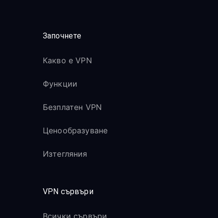
Започнете
Какво е VPN
Функции
Безплатен VPN
Ценообразуване
Изтегляния
VPN сървъри
Всички сървъри