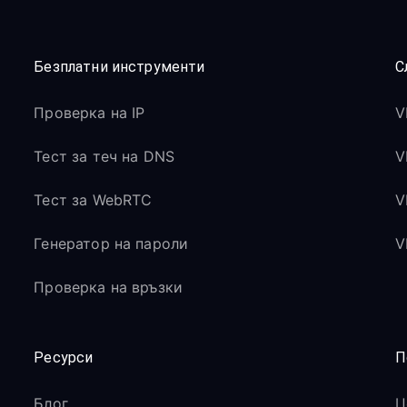
Безплатни инструменти
С
Проверка на IP
V
Тест за теч на DNS
V
Тест за WebRTC
V
Генератор на пароли
V
Проверка на връзки
Ресурси
П
Блог
Ц