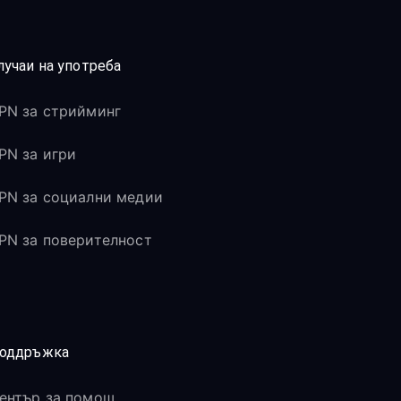
лучаи на употреба
PN за стрийминг
PN за игри
PN за социални медии
PN за поверителност
оддръжка
ентър за помощ