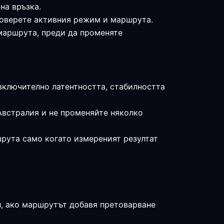
на връзка.
проверете активния режим и маршрута.
 маршрута, преди да променяте
включително латентността, стабилността
Австралия и не променяйте няколко
шрута само когато измереният резултат
л, ако маршрутът добавя претоварване