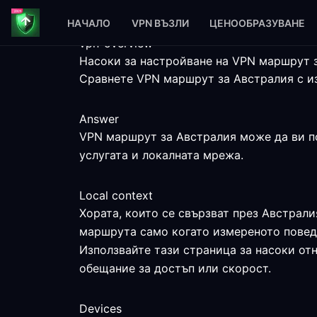
НАЧАЛО
VPN ВЪЗЛИ
ЦЕНООБРАЗУВАНЕ
vpn-overview
Насоки за настройване на VPN маршрут 
Сравнете VPN маршрут за Австралия с из
Answer
VPN маршрут за Австралия може да ви пом
услугата и локалната мрежа.
Local context
Хората, които се свързват през Австрали
маршрута само когато измереното поведе
Използвайте тази страница за насоки от
обещание за достъп или скорост.
Devices