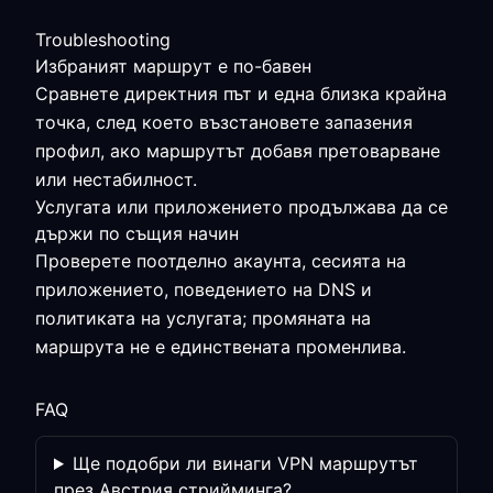
Troubleshooting
Избраният маршрут е по-бавен
Сравнете директния път и една близка крайна
точка, след което възстановете запазения
профил, ако маршрутът добавя претоварване
или нестабилност.
Услугата или приложението продължава да се
държи по същия начин
Проверете поотделно акаунта, сесията на
приложението, поведението на DNS и
политиката на услугата; промяната на
маршрута не е единствената променлива.
FAQ
Ще подобри ли винаги VPN маршрутът
през Австрия стрийминга?