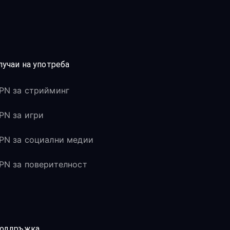
лучаи на употреба
PN за стрийминг
PN за игри
PN за социални медии
PN за поверителност
оддръжка