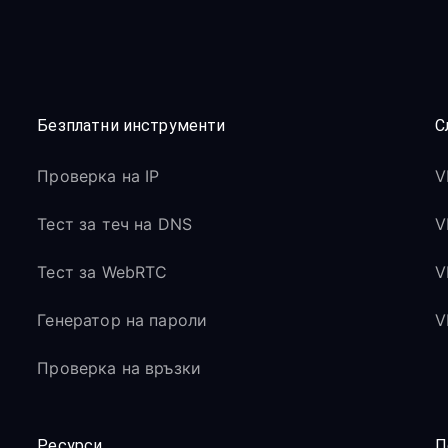
Безплатни инструменти
С
Проверка на IP
V
Тест за теч на DNS
V
Тест за WebRTC
V
Генератор на пароли
V
Проверка на връзки
Ресурси
П