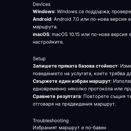
Devices
Windows
: Windows се поддържа; провере
Android
: Android 7.0 или по-нова верси
маршрута.
macOS
: macOS 10.15 или по-нова версия
настройките.
Setup
Запишете пряката базова стойност
: Изм
поведението на услугата, което трябва д
Свържете един избран маршрут
: Използ
едновременно няколко протокола или пр
Сравнете резултата
: Повторете същия те
отговаря на предвидения маршрут.
Troubleshooting
Избраният маршрут е по-бавен