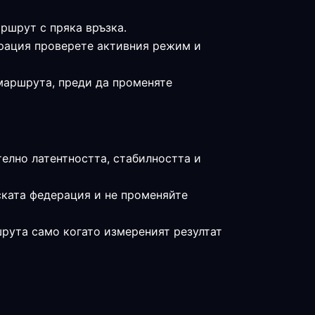
ршрут с пряка връзка.
дерация проверете активния режим и
 маршрута, преди да променяте
елно латентността, стабилността и
ската федерация и не променяйте
шрута само когато измереният резултат