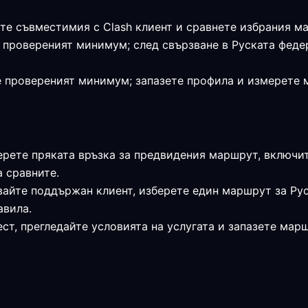
те съвместимия с Clash клиент и сравнете избрания ма
я е провереният минимум; след свързване в Руската фе
 е провереният минимум; запазете профила и измерете
ерете пряката връзка за предвидения маршрут, включит
а сравните.
вайте поддържан клиент, изберете един маршрут за Ру
авила.
ст, прегледайте условията на услугата и запазете мар