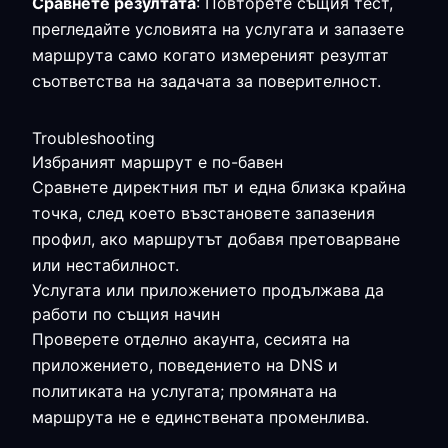
Сравнете резултата
: Повторете същия тест,
прегледайте условията на услугата и запазете
маршрута само когато измереният резултат
съответства на задачата за поверителност.
Troubleshooting
Избраният маршрут е по-бавен
Сравнете директния път и една близка крайна
точка, след което възстановете запазения
профил, ако маршрутът добавя претоварване
или нестабилност.
Услугата или приложението продължава да
работи по същия начин
Проверете отделно акаунта, сесията на
приложението, поведението на DNS и
политиката на услугата; промяната на
маршрута не е единствената променлива.