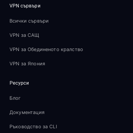
VPN сървъри
Всички сървъри
VPN за САЩ
VPN за Обединеното кралство
VPN за Япония
Ресурси
Блог
Документация
Ръководство за CLI