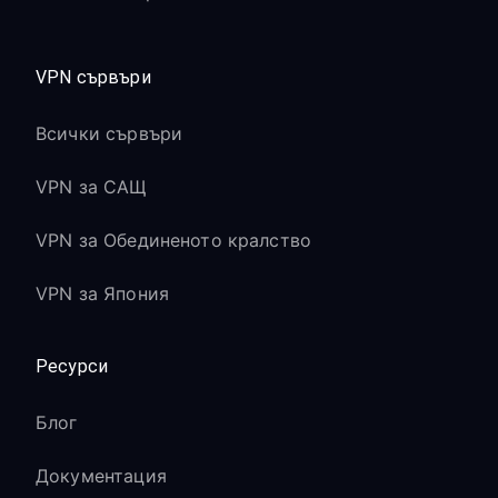
VPN сървъри
Всички сървъри
VPN за САЩ
VPN за Обединеното кралство
VPN за Япония
Ресурси
Блог
Документация