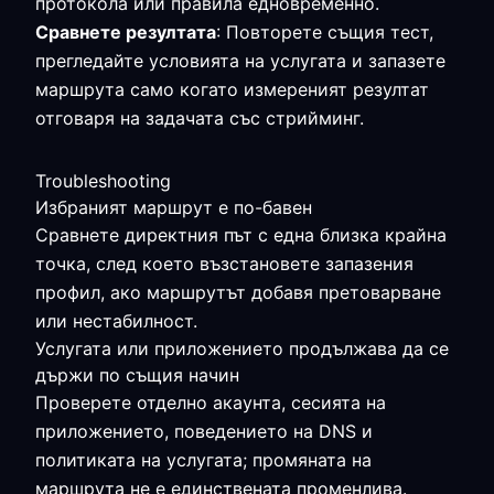
протокола или правила едновременно.
Сравнете резултата
: Повторете същия тест,
прегледайте условията на услугата и запазете
маршрута само когато измереният резултат
отговаря на задачата със стрийминг.
Troubleshooting
Избраният маршрут е по-бавен
Сравнете директния път с една близка крайна
точка, след което възстановете запазения
профил, ако маршрутът добавя претоварване
или нестабилност.
Услугата или приложението продължава да се
държи по същия начин
Проверете отделно акаунта, сесията на
приложението, поведението на DNS и
политиката на услугата; промяната на
маршрута не е единствената променлива.