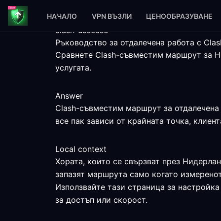
НАЧАЛО
VPN ВЪЗЛИ
ЦЕНООБРАЗУВАНЕ
clash-usecase
Ръководство за отдалечена работа с Cl
Сравнете Clash-съвместим маршрут за Ни
услугата.
Answer
Clash-съвместим маршрут за отдалечена 
все пак зависи от крайната точка, клиент
Local context
Хората, които се свързват през Нидерлан
запазят маршрута само когато измеренот
Използвайте тази страница за настройка
за достъп или скорост.