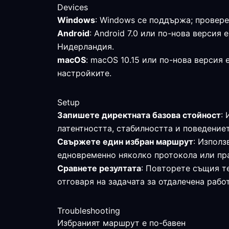
Devices
Windows
: Windows се поддържа; провере
Android
: Android 7.0 или по-нова верси
Нидерландия.
macOS
: macOS 10.15 или по-нова версия
настройките.
Setup
Запишете директната базова стойност
:
латентността, стабилността и поведениет
Свържете един избран маршрут
: Изпол
едновременно няколко протокола или пр
Сравнете резултата
: Повторете същия те
отговаря на задачата за отдалечена работ
Troubleshooting
Избраният маршрут е по-бавен