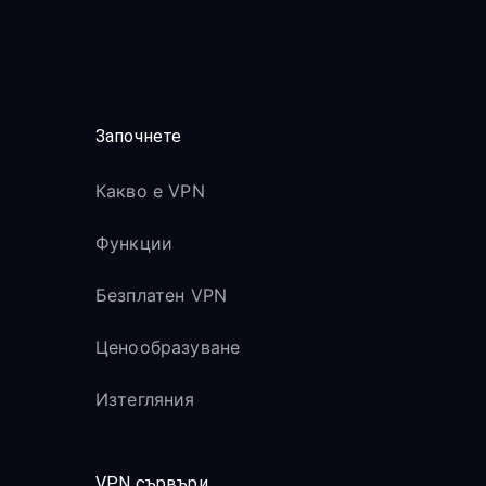
Започнете
Какво е VPN
Функции
Безплатен VPN
Ценообразуване
Изтегляния
VPN сървъри