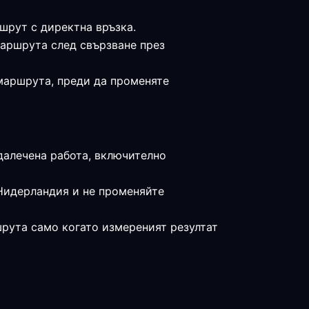
шрут с директна връзка.
маршрута след свързване през
 маршрута, преди да променяте
тдалечена работа, включително
 Нидерландия и не променяйте
шрута само когато измереният резултат