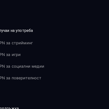
лучаи на употреба
PN за стрийминг
PN за игри
PN за социални медии
PN за поверителност
оддръжка