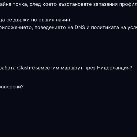
райна точка, след което възстановете запазения профи
да се държи по същия начин
приложението, поведението на DNS и политиката на усл
 работа Clash-съвместим маршрут през Нидерландия?
роверени?