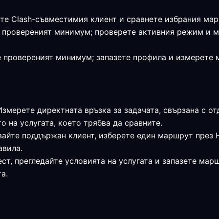
те Clash-съвместимия клиент и сравнете избрания мар
я е провереният минимум; проверете активния режим и 
 е провереният минимум; запазете профила и измерете
 Измерете директната връзка за задачата, свързана с о
о на услугата, което трябва да сравните.
звайте поддържан клиент, изберете един маршрут през
авила.
ст, прегледайте условията на услугата и запазете мар
а.