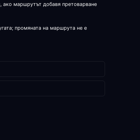
л, ако маршрутът добавя претоварване
угата; промяната на маршрута не е