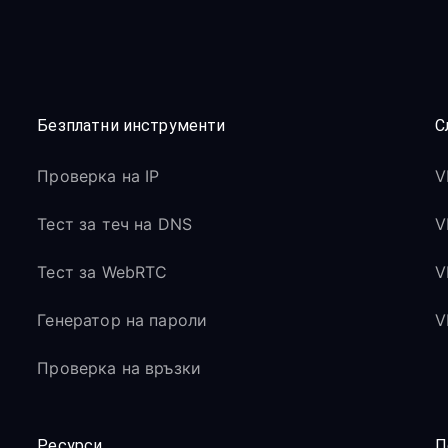
Безплатни инструменти
С
Проверка на IP
V
Тест за теч на DNS
V
Тест за WebRTC
V
Генератор на пароли
V
Проверка на връзки
Ресурси
П