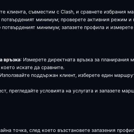
те клиента, съвместим с Clash, и сравнете избрания м
я е потвърденият минимум; проверете активния режим и
 е потвърденият минимум; запазете профила и измерет
а връзка
: Измерете директната връзка за планирания 
 което искате да сравните.
 Използвайте поддържан клиент, изберете един маршру
ст, прегледайте условията на услугата и запазете мар
райна точка, след което възстановете запазения профи