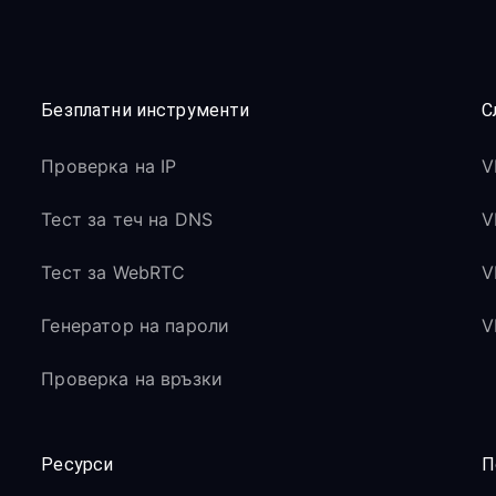
Безплатни инструменти
С
Проверка на IP
V
Тест за теч на DNS
V
Тест за WebRTC
V
Генератор на пароли
V
Проверка на връзки
Ресурси
П