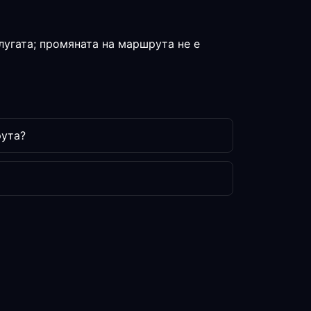
лугата; промяната на маршрута не е
рута?