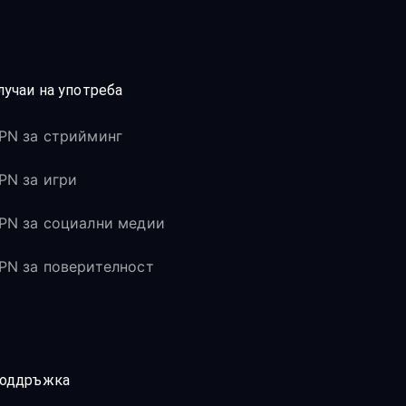
лучаи на употреба
PN за стрийминг
PN за игри
PN за социални медии
PN за поверителност
оддръжка