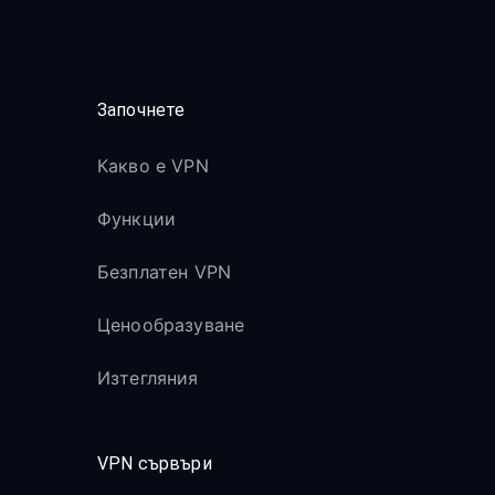
Започнете
Какво е VPN
Функции
Безплатен VPN
Ценообразуване
Изтегляния
VPN сървъри