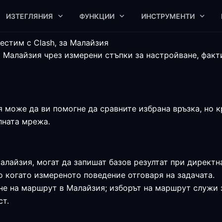
ИЗТЕГЛЯНИЯ
ФУНКЦИИ
ИНСТРУМЕНТИ
естим с Clash, за Малайзия
а Малайзия чрез измерени стъпки за настройване, факт
 може да ви помогне да сравните избрана връзка, но к
алната мрежа.
алайзия, могат да запишат базов резултат при директн
о когато измереното поведение отговаря на задачата.
не на маршрут в Малайзия; изборът на маршрут служи 
ст.