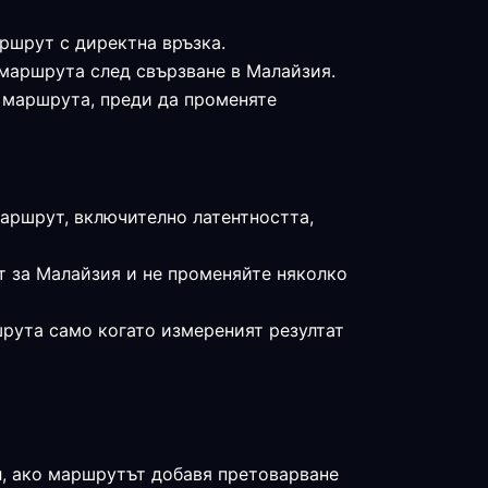
аршрут с директна връзка.
 маршрута след свързване в Малайзия.
е маршрута, преди да променяте
маршрут, включително латентността,
т за Малайзия и не променяйте няколко
шрута само когато измереният резултат
л, ако маршрутът добавя претоварване