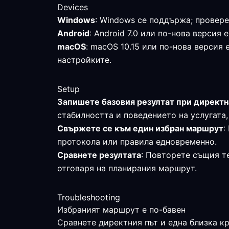
Devices
Windows
: Windows се поддържа; провере
Android
: Android 7.0 или по-нова верси
macOS
: macOS 10.15 или по-нова версия
настройките.
Setup
Запишете базовия резултат при директн
стабилността и поведението на услугата,
Свържете се към един избран маршрут
:
протокола или правила едновременно.
Сравнете резултата
: Повторете същия те
отговаря на планирания маршрут.
Troubleshooting
Избраният маршрут е по-бавен
Сравнете директния път и една близка к