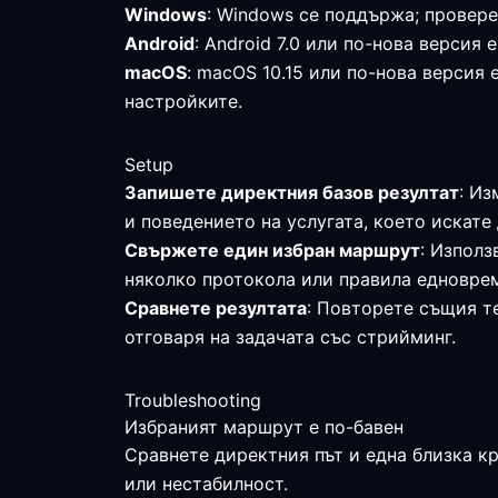
Windows
: Windows се поддържа; провере
Android
: Android 7.0 или по-нова верси
macOS
: macOS 10.15 или по-нова версия
настройките.
Setup
Запишете директния базов резултат
: Из
и поведението на услугата, което искате 
Свържете един избран маршрут
: Използ
няколко протокола или правила едновре
Сравнете резултата
: Повторете същия те
отговаря на задачата със стрийминг.
Troubleshooting
Избраният маршрут е по-бавен
Сравнете директния път и една близка к
или нестабилност.