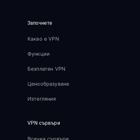
Започнете
Какво е VPN
Функции
Безплатен VPN
Ценообразуване
Изтегляния
VPN сървъри
Всички сървъри