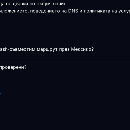
да се държи по същия начин
риложението, поведението на DNS и политиката на услу
lash-съвместим маршрут през Мексико?
 проверени?
г