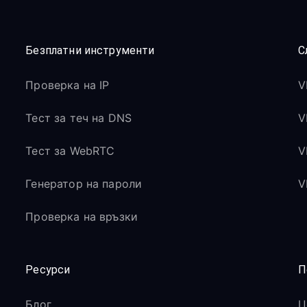
Безплатни инструменти
С
Проверка на IP
V
Тест за теч на DNS
V
Тест за WebRTC
V
Генератор на пароли
V
Проверка на връзки
Ресурси
П
Блог
Ц