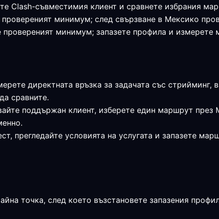
те Clash-съвместимия клиент и сравнете избрания мар
я е провереният минимум; след свързване в Мексико пр
 е провереният минимум; запазете профила и измерете
мерете директната връзка за задачата със стрийминг, 
да сравните.
вайте поддържан клиент, изберете един маршрут през 
менно.
ст, прегледайте условията на услугата и запазете мар
райна точка, след което възстановете запазения профи