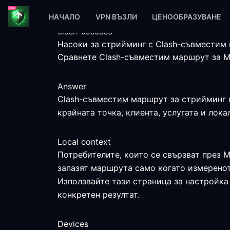
НАЧАЛО
VPN ВЪЗЛИ
ЦЕНООБРАЗУВАНЕ
clash-usecase
Насоки за стрийминг с Clash-съвместим
Сравнете Clash-съвместим маршрут за Ме
Answer
Clash-съвместим маршрут за стрийминг в
крайната точка, клиента, услугата и лок
Local context
Потребителите, които се свързват през М
запазят маршрута само когато измеренот
Използвайте тази страница за настройка 
конкретен резултат.
Devices