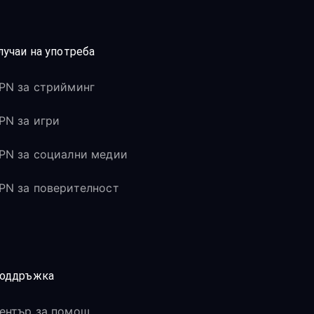
лучаи на употреба
PN за стрийминг
PN за игри
PN за социални медии
PN за поверителност
оддръжка
ентър за помощ