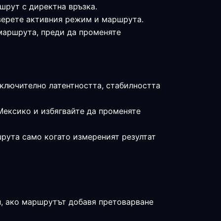
шрут с директна връзка.
оверете активния режим и маршрута.
 маршрута, преди да променяте
включително латентността, стабилността
Мексико и избягвайте да променяте
шрута само когато измереният резултат
л, ако маршрутът добавя претоварване