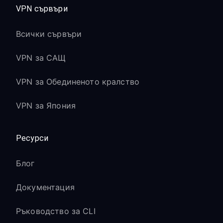
VPN сървъри
Всички сървъри
VPN за САЩ
VPN за Обединеното кралство
VPN за Япония
Ресурси
Блог
Документация
Ръководство за CLI