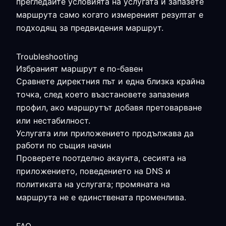
прегледайте условията на услугата и запазете
маршрута само когато измереният резултат е
подходящ за предвидения маршрут.
Troubleshooting
Избраният маршрут е по-бавен
Сравнете директния път и една близка крайна
точка, след което възстановете запазения
профил, ако маршрутът добавя претоварване
или нестабилност.
Услугата или приложението продължава да
работи по същия начин
Проверете поотделно акаунта, сесията на
приложението, поведението на DNS и
политиката на услугата; промяната на
маршрута не е единствената променлива.