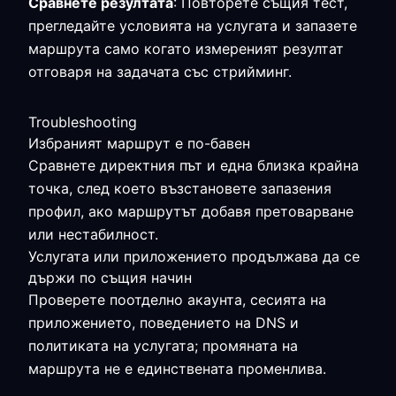
Сравнете резултата
: Повторете същия тест,
прегледайте условията на услугата и запазете
маршрута само когато измереният резултат
отговаря на задачата със стрийминг.
Troubleshooting
Избраният маршрут е по-бавен
Сравнете директния път и една близка крайна
точка, след което възстановете запазения
профил, ако маршрутът добавя претоварване
или нестабилност.
Услугата или приложението продължава да се
държи по същия начин
Проверете поотделно акаунта, сесията на
приложението, поведението на DNS и
политиката на услугата; промяната на
маршрута не е единствената променлива.