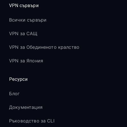
VPN сървъри
Всички сървъри
VPN за САЩ
VPN за Обединеното кралство
VPN за Япония
Ресурси
Блог
Документация
Ръководство за CLI