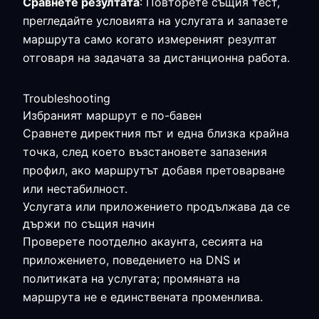
Сравнете резултата
: Повторете същия тест,
прегледайте условията на услугата и запазете
маршрута само когато измереният резултат
отговаря на задачата за дистанционна работа.
Troubleshooting
Избраният маршрут е по-бавен
Сравнете директния път и една близка крайна
точка, след което възстановете запазения
профил, ако маршрутът добавя претоварване
или нестабилност.
Услугата или приложението продължава да се
държи по същия начин
Проверете поотделно акаунта, сесията на
приложението, поведението на DNS и
политиката на услугата; промяната на
маршрута не е единствената променлива.