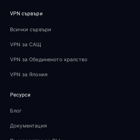
VPN сървъри
Всички сървъри
VPN за САЩ
VPN за Обединеното кралство
VPN за Япония
Ресурси
Блог
Документация