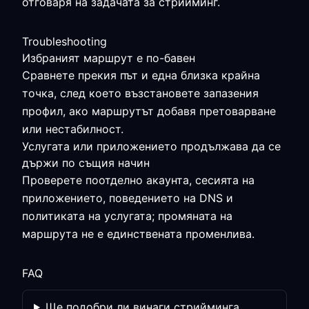
отговаря на задачата за стрийминг.
Troubleshooting
Избраният маршрут е по-бавен
Сравнете прекия път и една близка крайна
точка, след което възстановете запазения
профил, ако маршрутът добавя претоварване
или нестабилност.
Услугата или приложението продължава да се
държи по същия начин
Проверете поотделно акаунта, сесията на
приложението, поведението на DNS и
политиката на услугата; промяната на
маршрута не е единствената променлива.
FAQ
Ще подобри ли винаги стрийминга