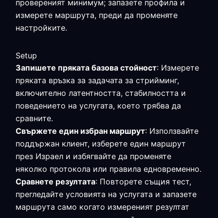
провереният минимум; запазете профила и
измерете маршрута, преди да променяте
настройките.
Setup
Запишете пряката базова стойност
: Измерете
пряката връзка за задачата за стрийминг,
включително латентността, стабилността и
поведението на услугата, което трябва да
сравните.
Свържете един избран маршрут
: Използвайте
поддържан клиент, изберете един маршрут
през Израел и избягвайте да променяте
няколко протокола или правила едновременно.
Сравнете резултата
: Повторете същия тест,
прегледайте условията на услугата и запазете
маршрута само когато измереният резултат