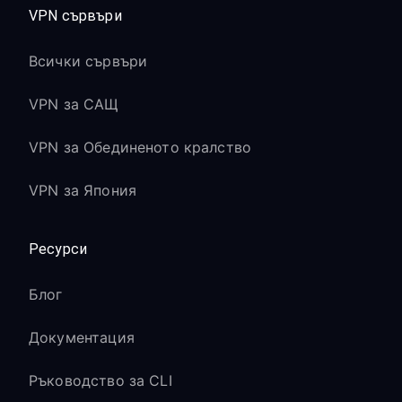
VPN сървъри
Всички сървъри
VPN за САЩ
VPN за Обединеното кралство
VPN за Япония
Ресурси
Блог
Документация
Ръководство за CLI