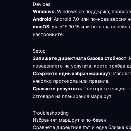
Devices
Windows
: Windows се поддържа; провере
Android
: Android 7.0 или по-нова верси
macOS
: macOS 10.15 или по-нова версия
настройките.
Setup
Запишете директната базова стойност
:
поведението на услугата, което трябва д
Свържете един избран маршрут
: Изпол
няколко протокола или правила.
Сравнете резултата
: Повторете същия те
отговаря на планирания маршрут.
Troubleshooting
Избраният маршрут е по-бавен
Сравнете директния път и една близка к