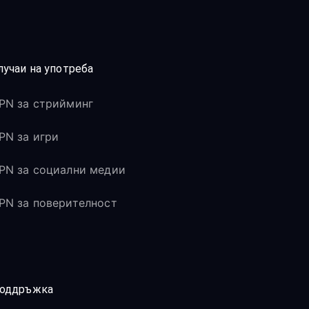
лучаи на употреба
PN за стрийминг
PN за игри
PN за социални медии
PN за поверителност
оддръжка