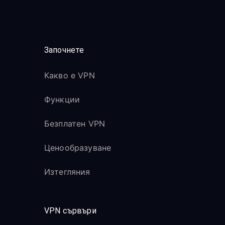
Започнете
Какво е VPN
Функции
Безплатен VPN
Ценообразуване
Изтегляния
VPN сървъри