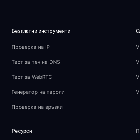
Безплатни инструменти
С
Проверка на IP
V
Тест за теч на DNS
V
Тест за WebRTC
V
Генератор на пароли
V
Проверка на връзки
Ресурси
П