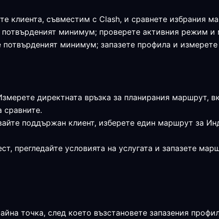
те клиента, съвместим с Clash, и сравнете избрания м
я е потвърденият минимум; проверете активния режим и
 е потвърденият минимум; запазете профила и измерет
 Измерете директната връзка за планирания маршрут, в
а сравните.
звайте поддържан клиент, изберете един маршрут за И
ст, прегледайте условията на услугата и запазете мар
райна точка, след което възстановете запазения профи