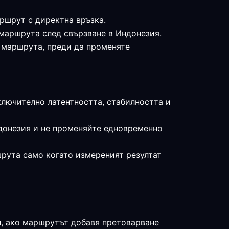
аршрут с директна връзка.
 маршрута след свързване в Индонезия.
е маршрута, преди да променяте
ключително латентността, стабилността и
ндонезия и не променяйте едновременно
шрута само когато измереният резултат
л, ако маршрутът добавя претоварване