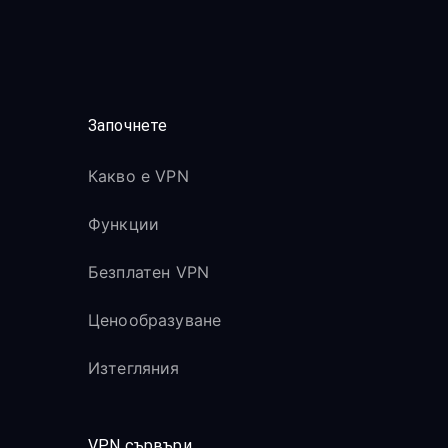
Започнете
Какво е VPN
Функции
Безплатен VPN
Ценообразуване
Изтегляния
VPN сървъри