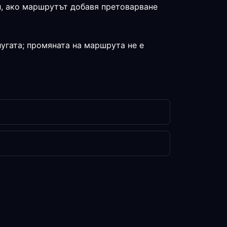
л, ако маршрутът добавя претоварване
угата; промяната на маршрута не е