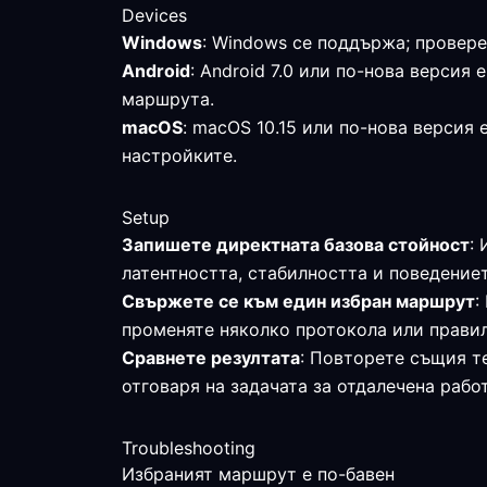
Devices
Windows
: Windows се поддържа; провере
Android
: Android 7.0 или по-нова версия
маршрута.
macOS
: macOS 10.15 или по-нова версия
настройките.
Setup
Запишете директната базова стойност
:
латентността, стабилността и поведениет
Свържете се към един избран маршрут
:
променяте няколко протокола или прави
Сравнете резултата
: Повторете същия те
отговаря на задачата за отдалечена работ
Troubleshooting
Избраният маршрут е по-бавен