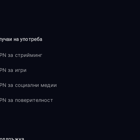
лучаи на употреба
PN за стрийминг
PN за игри
PN за социални медии
PN за поверителност
оддръжка