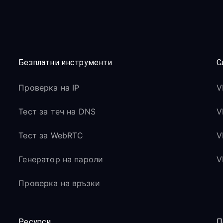
Безплатни инструменти
С
Проверка на IP
V
Тест за теч на DNS
V
Тест за WebRTC
V
Генератор на пароли
V
Проверка на връзки
Ресурси
П