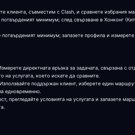
те клиента, съвместим с Clash, и сравнете избрания м
 е потвърденият минимум; след свързване в Хонконг (К
 е потвърденият минимум; запазете профила и измерет
 Измерете директната връзка за задачата, свързана с о
о на услугата, което искате да сравните.
 Използвайте поддържан клиент, изберете един маршрут
ла едновременно.
ст, прегледайте условията на услугата и запазете мар
а.