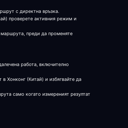
аршрут с директна връзка.
итай) проверете активния режим и
е маршрута, преди да променяте
тдалечена работа, включително
 в Хонконг (Китай) и избягвайте да
шрута само когато измереният резултат