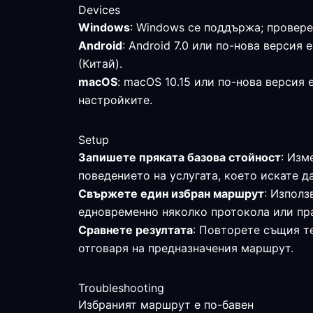
Devices
Windows
: Windows се поддържа; провере
Android
: Android 7.0 или по-нова верси
(Китай).
macOS
: macOS 10.15 или по-нова версия
настройките.
Setup
Запишете пряката базова стойност
: Изм
поведението на услугата, което искате д
Свържете един избран маршрут
: Използ
едновременно няколко протокола или пр
Сравнете резултата
: Повторете същия те
отговаря на предназначения маршрут.
Troubleshooting
Избраният маршрут е по-бавен