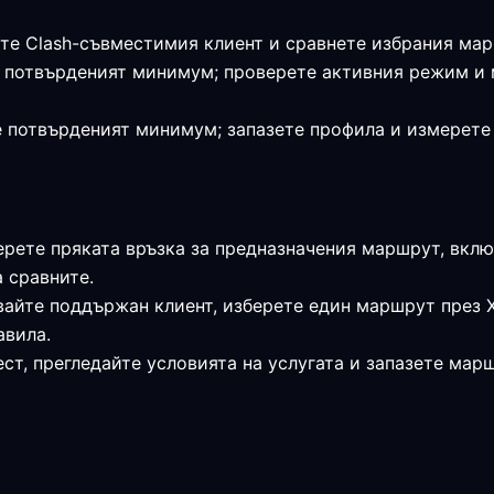
те Clash-съвместимия клиент и сравнете избрания мар
я е потвърденият минимум; проверете активния режим и
 е потвърденият минимум; запазете профила и измерет
ерете пряката връзка за предназначения маршрут, вклю
а сравните.
вайте поддържан клиент, изберете един маршрут през Х
авила.
ст, прегледайте условията на услугата и запазете мар