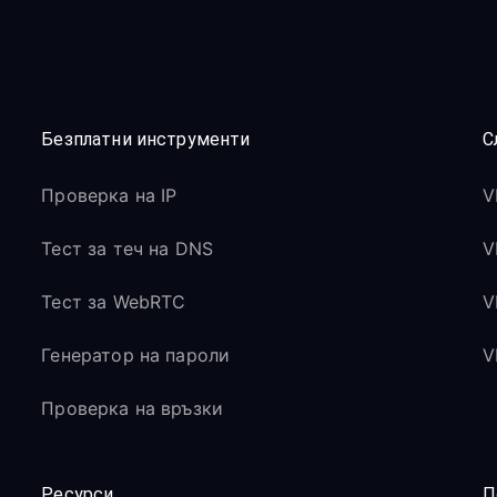
Безплатни инструменти
С
Проверка на IP
V
Тест за теч на DNS
V
Тест за WebRTC
V
Генератор на пароли
V
Проверка на връзки
Ресурси
П