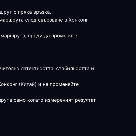
шрут с пряка връзка.
 маршрута след свързване в Хонконг
е маршрута, преди да променяте
чително латентността, стабилността и
онконг (Китай) и не променяйте
шрута само когато измереният резултат