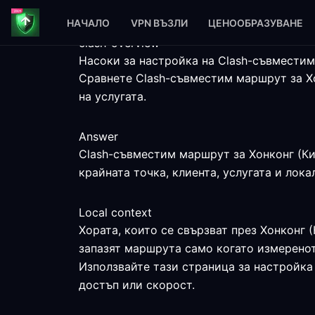
НАЧАЛО
VPN ВЪЗЛИ
ЦЕНООБРАЗУВАНЕ
clash-overview
Насоки за настройка на Clash-съвместим
Сравнете Clash-съвместим маршрут за Хо
на услугата.
Answer
Clash-съвместим маршрут за Хонконг (Кит
крайната точка, клиента, услугата и лок
Local context
Хората, които се свързват през Хонконг (
запазят маршрута само когато измеренот
Използвайте тази страница за настройка 
достъп или скорост.