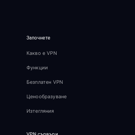
Започнете
Какво е VPN
Функции
Безплатен VPN
Ценообразуване
Изтегляния
VPN сървъри