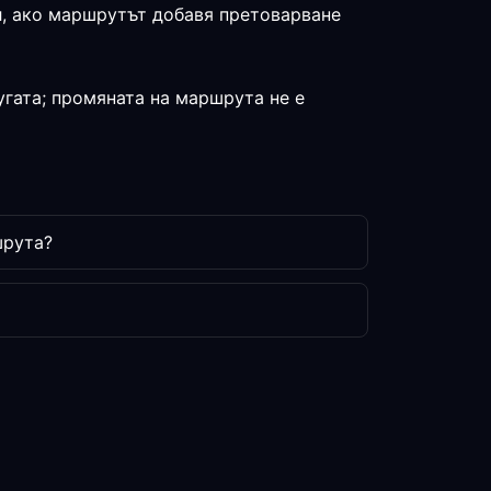
л, ако маршрутът добавя претоварване
угата; промяната на маршрута не е
шрута?