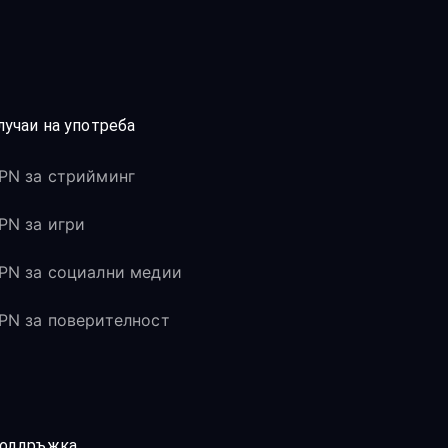
лучаи на употреба
PN за стрийминг
PN за игри
PN за социални медии
PN за поверителност
оддръжка