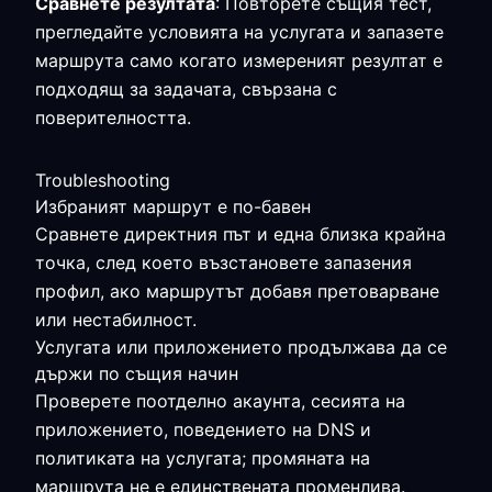
Сравнете резултата
: Повторете същия тест,
прегледайте условията на услугата и запазете
маршрута само когато измереният резултат е
подходящ за задачата, свързана с
поверителността.
Troubleshooting
Избраният маршрут е по-бавен
Сравнете директния път и една близка крайна
точка, след което възстановете запазения
профил, ако маршрутът добавя претоварване
или нестабилност.
Услугата или приложението продължава да се
държи по същия начин
Проверете поотделно акаунта, сесията на
приложението, поведението на DNS и
политиката на услугата; промяната на
маршрута не е единствената променлива.