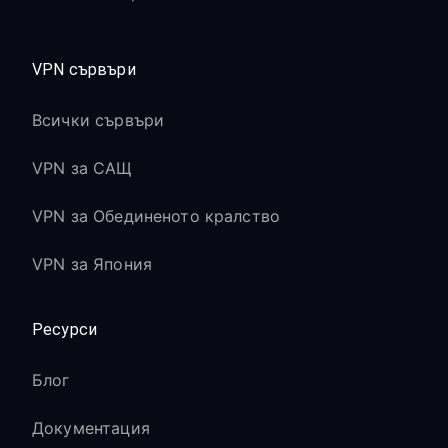
VPN сървъри
Всички сървъри
VPN за САЩ
VPN за Обединеното кралство
VPN за Япония
Ресурси
Блог
Документация